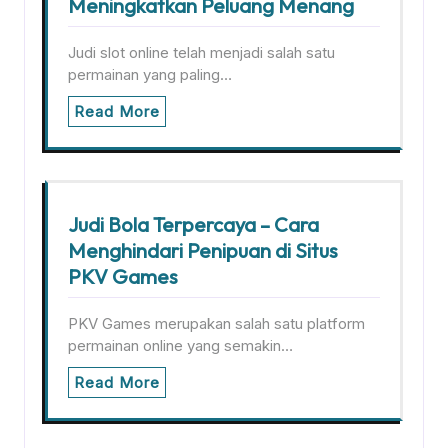
Meningkatkan Peluang Menang
Judi slot online telah menjadi salah satu
permainan yang paling…
Read More
Judi Bola Terpercaya – Cara
Menghindari Penipuan di Situs
PKV Games
PKV Games merupakan salah satu platform
permainan online yang semakin…
Read More