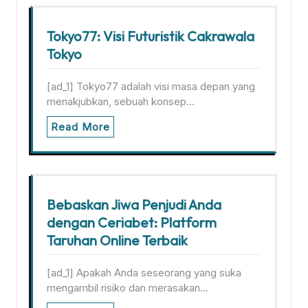
Tokyo77: Visi Futuristik Cakrawala
Tokyo
[ad_1] Tokyo77 adalah visi masa depan yang
menakjubkan, sebuah konsep…
Read More
Bebaskan Jiwa Penjudi Anda
dengan Ceriabet: Platform
Taruhan Online Terbaik
[ad_1] Apakah Anda seseorang yang suka
mengambil risiko dan merasakan…