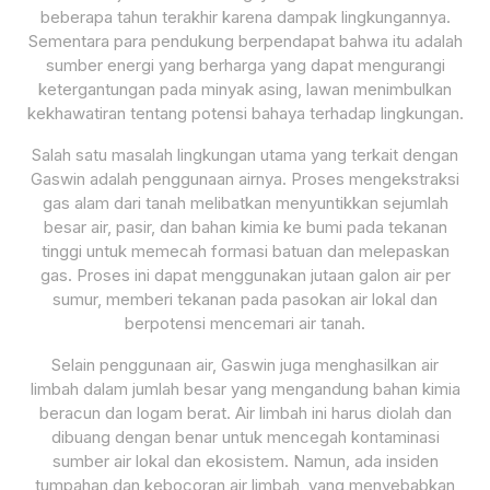
beberapa tahun terakhir karena dampak lingkungannya.
Sementara para pendukung berpendapat bahwa itu adalah
sumber energi yang berharga yang dapat mengurangi
ketergantungan pada minyak asing, lawan menimbulkan
kekhawatiran tentang potensi bahaya terhadap lingkungan.
Salah satu masalah lingkungan utama yang terkait dengan
Gaswin adalah penggunaan airnya. Proses mengekstraksi
gas alam dari tanah melibatkan menyuntikkan sejumlah
besar air, pasir, dan bahan kimia ke bumi pada tekanan
tinggi untuk memecah formasi batuan dan melepaskan
gas. Proses ini dapat menggunakan jutaan galon air per
sumur, memberi tekanan pada pasokan air lokal dan
berpotensi mencemari air tanah.
Selain penggunaan air, Gaswin juga menghasilkan air
limbah dalam jumlah besar yang mengandung bahan kimia
beracun dan logam berat. Air limbah ini harus diolah dan
dibuang dengan benar untuk mencegah kontaminasi
sumber air lokal dan ekosistem. Namun, ada insiden
tumpahan dan kebocoran air limbah, yang menyebabkan