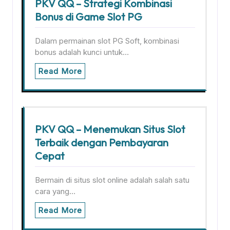
PKV QQ – Strategi Kombinasi
Bonus di Game Slot PG
Dalam permainan slot PG Soft, kombinasi
bonus adalah kunci untuk…
Read More
PKV QQ – Menemukan Situs Slot
Terbaik dengan Pembayaran
Cepat
Bermain di situs slot online adalah salah satu
cara yang…
Read More