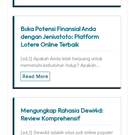
Buka Potensi Finansial Anda
dengan Jeniustoto: Platform
Lotere Online Terbaik
[ad_1] Apakah Anda lelah berjuang untuk
memenuhi kebutuhan hidup? Apakah…
Read More
Mengungkap Rahasia Dewi4d:
Review Komprehensif
[ad_1] Dewi4d adalah situs judi online populer