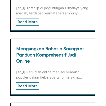
[ad_1] Terselip di pegunungan Himalaya yang
megah, terdapat permata tersembunyi…
Read More
Mengungkap Rahasia Saung4d:
Panduan Komprehensif Judi
Online
[ad_1] Perjudian online menjadi semakin
populer dalam beberapa tahun terakhir,…
Read More