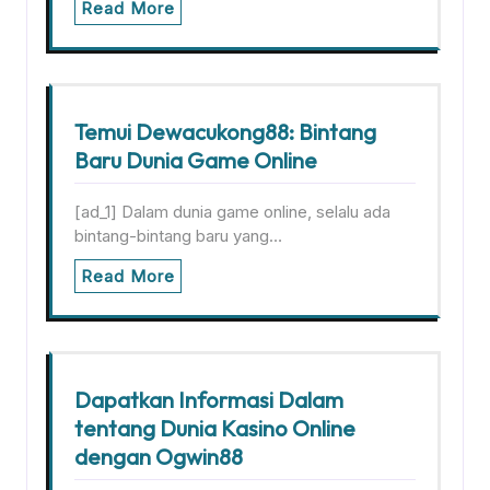
Read More
Temui Dewacukong88: Bintang
Baru Dunia Game Online
[ad_1] Dalam dunia game online, selalu ada
bintang-bintang baru yang…
Read More
Dapatkan Informasi Dalam
tentang Dunia Kasino Online
dengan Ogwin88