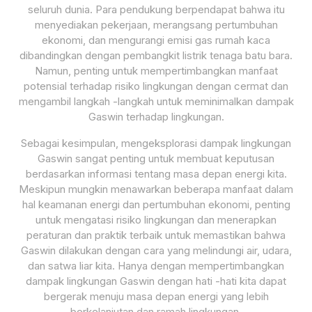
seluruh dunia. Para pendukung berpendapat bahwa itu
menyediakan pekerjaan, merangsang pertumbuhan
ekonomi, dan mengurangi emisi gas rumah kaca
dibandingkan dengan pembangkit listrik tenaga batu bara.
Namun, penting untuk mempertimbangkan manfaat
potensial terhadap risiko lingkungan dengan cermat dan
mengambil langkah -langkah untuk meminimalkan dampak
Gaswin terhadap lingkungan.
Sebagai kesimpulan, mengeksplorasi dampak lingkungan
Gaswin sangat penting untuk membuat keputusan
berdasarkan informasi tentang masa depan energi kita.
Meskipun mungkin menawarkan beberapa manfaat dalam
hal keamanan energi dan pertumbuhan ekonomi, penting
untuk mengatasi risiko lingkungan dan menerapkan
peraturan dan praktik terbaik untuk memastikan bahwa
Gaswin dilakukan dengan cara yang melindungi air, udara,
dan satwa liar kita. Hanya dengan mempertimbangkan
dampak lingkungan Gaswin dengan hati -hati kita dapat
bergerak menuju masa depan energi yang lebih
berkelanjutan dan ramah lingkungan.