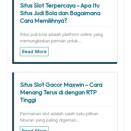
Situs Slot Terpercaya – Apa Itu
Situs Judi Bola dan Bagaimana
Cara Memilihnya?
Situs judi bola adalah platform online yang
memungkinkan pemain untuk…
Read More
Situs Slot Gacor Maxwin – Cara
Menang Terus di dengan RTP
Tinggi
Permainan slot adalah salah satu pilihan
hiburan yang paling digemari…
Read More