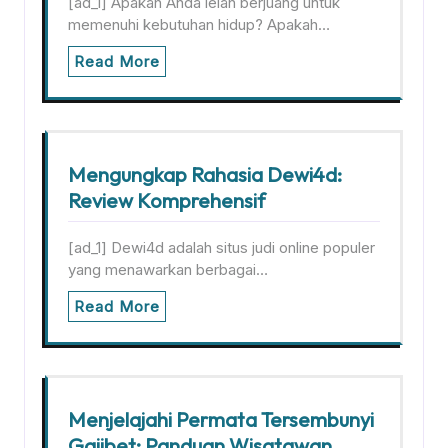
[ad_1] Apakah Anda lelah berjuang untuk
memenuhi kebutuhan hidup? Apakah…
Read More
Mengungkap Rahasia Dewi4d:
Review Komprehensif
[ad_1] Dewi4d adalah situs judi online populer
yang menawarkan berbagai…
Read More
Menjelajahi Permata Tersembunyi
Gajibet: Panduan Wisatawan