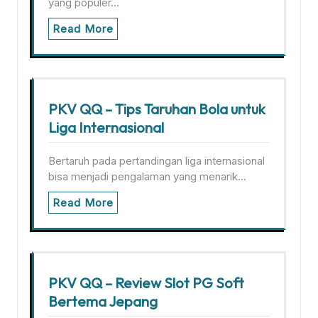
yang populer…
Read More
PKV QQ – Tips Taruhan Bola untuk
Liga Internasional
Bertaruh pada pertandingan liga internasional
bisa menjadi pengalaman yang menarik…
Read More
PKV QQ – Review Slot PG Soft
Bertema Jepang