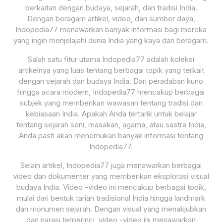
berkaitan dengan budaya, sejarah, dan tradisi India.
Dengan beragam artikel, video, dan sumber daya,
Indopedia77 menawarkan banyak informasi bagi mereka
yang ingin menjelajahi dunia India yang kaya dan beragam.
Salah satu fitur utama Indopedia77 adalah koleksi
artikelnya yang luas tentang berbagai topik yang terkait
dengan sejarah dan budaya India. Dari peradaban kuno
hingga acara modern, Indopedia77 mencakup berbagai
subjek yang memberikan wawasan tentang tradisi dan
kebiasaan India. Apakah Anda tertarik untuk belajar
tentang sejarah seni, masakan, agama, atau sastra India,
Anda pasti akan menemukan banyak informasi tentang
Indopedia77.
Selain artikel, Indopedia77 juga menawarkan berbagai
video dan dokumenter yang memberikan eksplorasi visual
budaya India. Video -video ini mencakup berbagai topik,
mulai dari bentuk tarian tradisional India hingga landmark
dan monumen sejarah. Dengan visual yang menakjubkan
dan narasi terperinci, video -video ini menawarkan