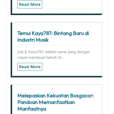
Read More
Temui Kaya787: Bintang Baru di
Industri Musik
[ad_1] Kaya787 adalah nama yang dengan
cepat membuat heboh di…
Read More
Melepaskan Kekuatan Bosgacor:
Panduan Memanfaatkan
Manfaatnya