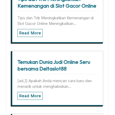
Kemenangan di Slot Gacor Online
Tips dan Trik Meningkatkan Kemenangan di
Slot Gacor Online Meningkatkan…
Read More
Temukan Dunia Judi Online Seru
bersama Deltaslot88
[ad_1] Apakah Anda mencari cara baru dan
menarik untuk menghabiskan…
Read More