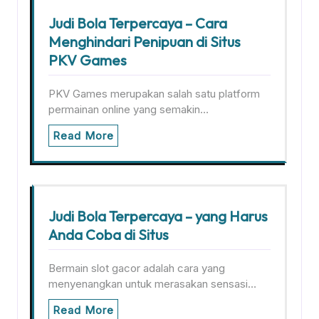
Judi Bola Terpercaya – Cara
Menghindari Penipuan di Situs
PKV Games
PKV Games merupakan salah satu platform
permainan online yang semakin…
Read More
Judi Bola Terpercaya – yang Harus
Anda Coba di Situs
Bermain slot gacor adalah cara yang
menyenangkan untuk merasakan sensasi…
Read More