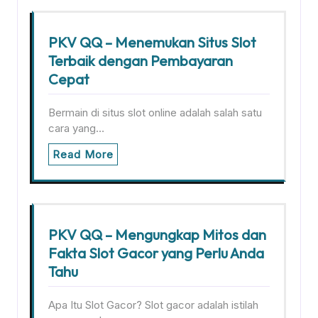
PKV QQ – Menemukan Situs Slot
Terbaik dengan Pembayaran
Cepat
Bermain di situs slot online adalah salah satu
cara yang…
Read More
PKV QQ – Mengungkap Mitos dan
Fakta Slot Gacor yang Perlu Anda
Tahu
Apa Itu Slot Gacor? Slot gacor adalah istilah