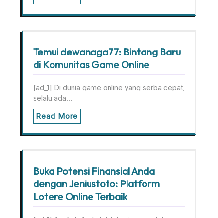
Temui dewanaga77: Bintang Baru
di Komunitas Game Online
[ad_1] Di dunia game online yang serba cepat,
selalu ada…
Read More
Buka Potensi Finansial Anda
dengan Jeniustoto: Platform
Lotere Online Terbaik