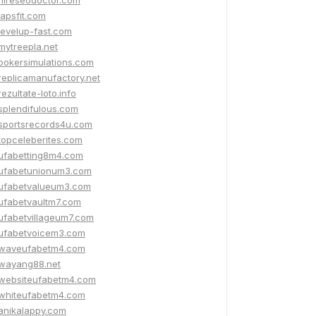
lapsfit.com
levelup-fast.com
mytreepla.net
pokersimulations.com
replicamanufactory.net
rezultate-loto.info
splendifulous.com
sportsrecords4u.com
topceleberites.com
ufabetting8m4.com
ufabetunionum3.com
ufabetvalueum3.com
ufabetvaultm7.com
ufabetvillageum7.com
ufabetvoicem3.com
waveufabetm4.com
wayang88.net
websiteufabetm4.com
whiteufabetm4.com
anikalappy.com