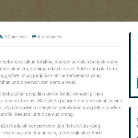
0 Comments
0 categories
m beberapa tahun terakhir, dengan semakin banyak orang
reka akan kegembiraan dan hiburan. Salah satu platform
ga2bet, situs perjudian online terkemuka yang
uhan untuk pemain dari semua level.
kebutuhan perjudian online Anda, dengan pilihan
ra dan preferensi. Baik Anda penggemar permainan kasino
ette, atau Anda lebih menyukai penawaran yang lebih modern
memiliki sesuatu untuk semua orang.
a2bet adalah kenyamanan dan fleksibilitas yang
ari mana saja dan kapan saja, memungkinkan Anda