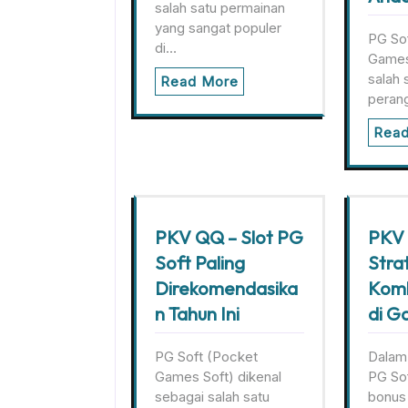
salah satu permainan
yang sangat populer
PG So
di…
Games
salah 
Read More
peran
Rea
PKV QQ – Slot PG
PKV
Soft Paling
Stra
Direkomendasika
Komb
n Tahun Ini
di G
PG Soft (Pocket
Dalam
Games Soft) dikenal
PG Sof
sebagai salah satu
bonus 