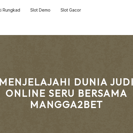
ti Rungkad
Slot Demo
Slot Gacor
MENJELAJAHI DUNIA JUD
ONLINE SERU BERSAMA
MANGGA2BET