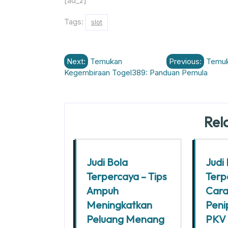
[ad_2]
Tags:
slot
Post
Next:
Temukan
Previous:
Temuk
Kegembiraan Togel389: Panduan Pemula
navigation
Rel
Judi Bola
Judi
Terpercaya – Tips
Terp
Ampuh
Cara
Meningkatkan
Peni
Peluang Menang
PKV