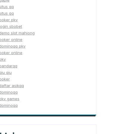
situs qq
situs qq
poker pkv
login sbobet
demo slot mahjong
poker online
dominoqq pkv
poker online
pkv
bandarqq
qiu qiu
poker
daftar asikqq
dominoqq
pkv games
dominoqq