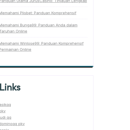
Panduan Utama JurusCasino: Tinjauan Lengkap
Memahami Plisbet: Panduan Komprehensif
Memahami Bunga99: Panduan Anda dalam
Taruhan Online
Memahami Winlose99: Panduan Komprehensif
Permainan Online
Links
asikqq
pkv
judi qq
dominoqq pkv
gaple