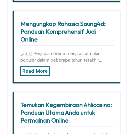
Mengungkap Rahasia Saung4d:
Panduan Komprehensif Judi
Online
[ad_1] Perjudian online menjadi semakin
populer dalam beberapa tahun terakhir,…
Read More
Temukan Kegembiraan Ahlicasino:
Panduan Utama Anda untuk
Permainan Online