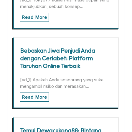
menakjubkan, sebuah konsep…
Read More
Bebaskan Jiwa Penjudi Anda
dengan Ceriabet: Platform
Taruhan Online Terbaik
[ad_1] Apakah Anda seseorang yang suka
mengambil risiko dan merasakan…
Read More
Temui Dewacukong88: Bintang