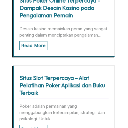
Situs Poker Online Terpercaya –
Dampak Desain Kasino pada
Pengalaman Pemain
Desain kasino memainkan peran yang sangat
penting dalam menciptakan pengalaman…
Read More
Situs Slot Terpercaya – Alat
Pelatihan Poker Aplikasi dan Buku
Terbaik
Poker adalah permainan yang
menggabungkan keterampilan, strategi, dan
psikologi. Untuk…