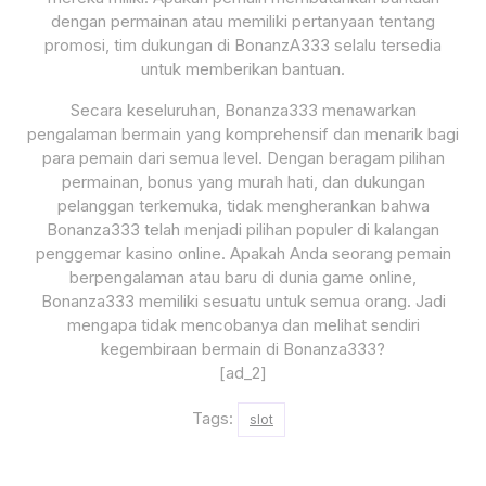
dengan permainan atau memiliki pertanyaan tentang
promosi, tim dukungan di BonanzA333 selalu tersedia
untuk memberikan bantuan.
Secara keseluruhan, Bonanza333 menawarkan
pengalaman bermain yang komprehensif dan menarik bagi
para pemain dari semua level. Dengan beragam pilihan
permainan, bonus yang murah hati, dan dukungan
pelanggan terkemuka, tidak mengherankan bahwa
Bonanza333 telah menjadi pilihan populer di kalangan
penggemar kasino online. Apakah Anda seorang pemain
berpengalaman atau baru di dunia game online,
Bonanza333 memiliki sesuatu untuk semua orang. Jadi
mengapa tidak mencobanya dan melihat sendiri
kegembiraan bermain di Bonanza333?
[ad_2]
Tags:
slot