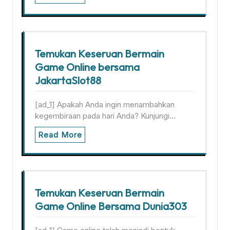
Temukan Keseruan Bermain
Game Online bersama
JakartaSlot88
[ad_1] Apakah Anda ingin menambahkan
kegembiraan pada hari Anda? Kunjungi…
Read More
Temukan Keseruan Bermain
Game Online Bersama Dunia303