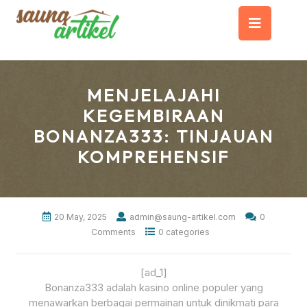
Skip
Op
to
content
But
MENJELAJAHI
KEGEMBIRAAN
BONANZA333: TINJAUAN
KOMPREHENSIF
20 May, 2025
admin@saung-artikel.com
0
Comments
0 categories
[ad_1]
Bonanza333 adalah kasino online populer yang
menawarkan berbagai permainan untuk dinikmati para