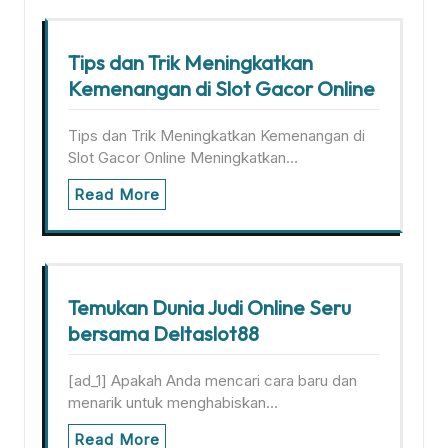
Tips dan Trik Meningkatkan
Kemenangan di Slot Gacor Online
Tips dan Trik Meningkatkan Kemenangan di
Slot Gacor Online Meningkatkan…
Read More
Temukan Dunia Judi Online Seru
bersama Deltaslot88
[ad_1] Apakah Anda mencari cara baru dan
menarik untuk menghabiskan…
Read More