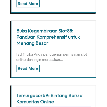
Read More
Buka Kegembiraan Slot88:
Panduan Komprehensif untuk
Menang Besar
[ad_1] Jika Anda penggemar permainan slot
online dan ingin merasakan…
Read More
Temui gacor69: Bintang Baru di
Komunitas Online