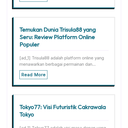
Temukan Dunia Trisula88 yang
Seru: Review Platform Online
Populer
[ad_1] Trisula88 adalah platform online yang
menawarkan berbagai permainan dan…
Read More
Tokyo77: Visi Futuristik Cakrawala
Tokyo
[ad_1] Tokyo77 adalah visi masa depan yang