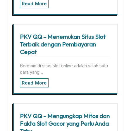
Read More
PKV QQ – Menemukan Situs Slot
Terbaik dengan Pembayaran
Cepat
Bermain di situs slot online adalah salah satu
cara yang…
Read More
PKV QQ – Mengungkap Mitos dan
Fakta Slot Gacor yang Perlu Anda