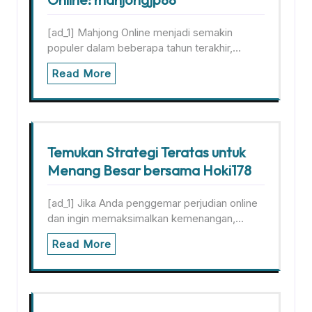
[ad_1] Mahjong Online menjadi semakin
populer dalam beberapa tahun terakhir,…
Read More
Temukan Strategi Teratas untuk
Menang Besar bersama Hoki178
[ad_1] Jika Anda penggemar perjudian online
dan ingin memaksimalkan kemenangan,…
Read More