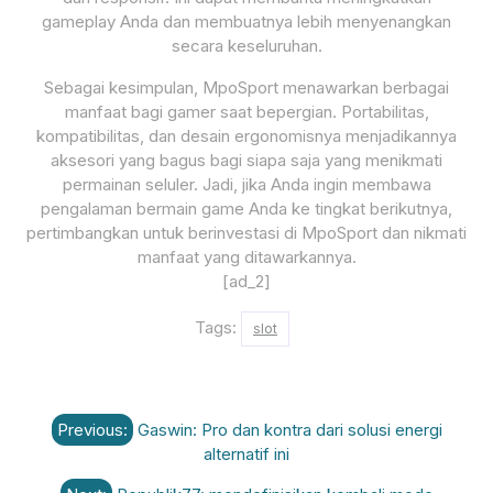
gameplay Anda dan membuatnya lebih menyenangkan
secara keseluruhan.
Sebagai kesimpulan, MpoSport menawarkan berbagai
manfaat bagi gamer saat bepergian. Portabilitas,
kompatibilitas, dan desain ergonomisnya menjadikannya
aksesori yang bagus bagi siapa saja yang menikmati
permainan seluler. Jadi, jika Anda ingin membawa
pengalaman bermain game Anda ke tingkat berikutnya,
pertimbangkan untuk berinvestasi di MpoSport dan nikmati
manfaat yang ditawarkannya.
[ad_2]
Tags:
slot
Post
Previous:
Gaswin: Pro dan kontra dari solusi energi
navigation
alternatif ini