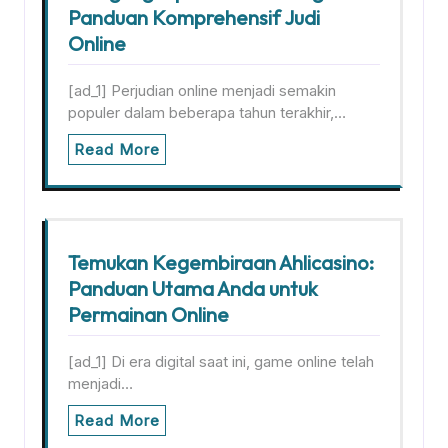
Panduan Komprehensif Judi
Online
[ad_1] Perjudian online menjadi semakin
populer dalam beberapa tahun terakhir,…
Read More
Temukan Kegembiraan Ahlicasino:
Panduan Utama Anda untuk
Permainan Online
[ad_1] Di era digital saat ini, game online telah
menjadi…
Read More