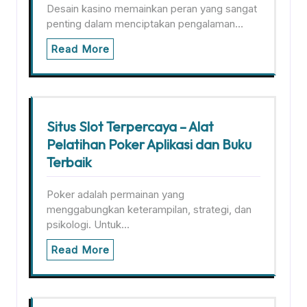
Desain kasino memainkan peran yang sangat
penting dalam menciptakan pengalaman…
Read More
Situs Slot Terpercaya – Alat
Pelatihan Poker Aplikasi dan Buku
Terbaik
Poker adalah permainan yang
menggabungkan keterampilan, strategi, dan
psikologi. Untuk…
Read More