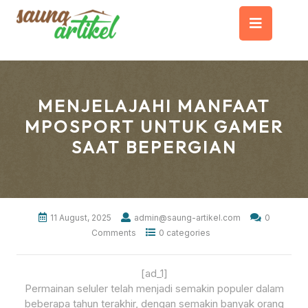
Skip
Op
to
content
But
MENJELAJAHI MANFAAT
MPOSPORT UNTUK GAMER
SAAT BEPERGIAN
11 August, 2025
admin@saung-artikel.com
0
Comments
0 categories
[ad_1]
Permainan seluler telah menjadi semakin populer dalam
beberapa tahun terakhir, dengan semakin banyak orang