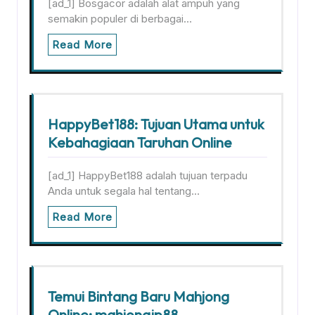
[ad_1] Bosgacor adalah alat ampuh yang
semakin populer di berbagai…
Read More
HappyBet188: Tujuan Utama untuk
Kebahagiaan Taruhan Online
[ad_1] HappyBet188 adalah tujuan terpadu
Anda untuk segala hal tentang…
Read More
Temui Bintang Baru Mahjong
Online: mahjongjp88