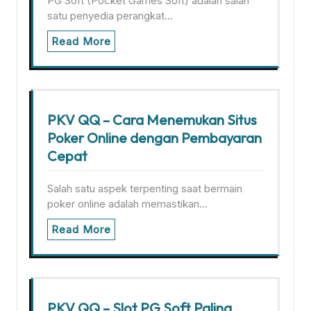
PG Soft (Pocket Games Soft) adalah salah
satu penyedia perangkat…
Read More
PKV QQ – Cara Menemukan Situs
Poker Online dengan Pembayaran
Cepat
Salah satu aspek terpenting saat bermain
poker online adalah memastikan…
Read More
PKV QQ – Slot PG Soft Paling