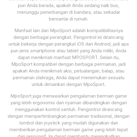
pun Anda berada, apakah Anda sedang naik bus,
menunggu penerbangan di bandara, atau sekadar
bersantai di rumah.
Manfaat lain dari MpoSport adalah kompatibilitasnya
dengan berbagai perangkat. Pengontrol ini dirancang
untuk bekerja dengan perangkat iOS dan Android, jadi apa
pun jenis smartphone atau tablet yang Anda miliki, Anda
dapat menikmati manfaat MPOSPORT. Selain itu,
MpoSport kompatibel dengan berbagai permainan, jadi
apakah Anda menikmati aksi, petualangan, balap, atau
permainan olahraga, Anda dapat menemukan sesuatu
untuk dimainkan dengan MpoSport.
MpoSport juga menawarkan pengalaman bermain game
yang lebih ergonomis dan nyaman dibandingkan dengan
menggunakan kontrol sentuh. Pengontrol dirancang
dengan mempertimbangkan permainan tradisional, dengan
tombol dan joystick yang mudah digunakan dan
memberikan pengalaman bermain game yang lebih tepat
dan responsif. Ini dapat membantu meningkatkan