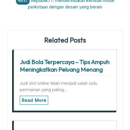
Next:
Republik77: mendefinisikan kembali mode
perkotaan dengan desain yang berani
Related Posts
Judi Bola Terpercaya – Tips Ampuh
Meningkatkan Peluang Menang
Judi slot online telah menjadi salah satu
permainan yang paling…
Read More