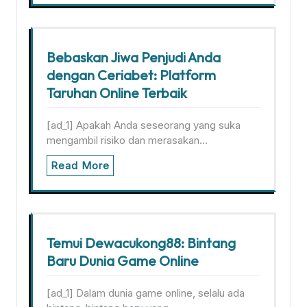
Bebaskan Jiwa Penjudi Anda
dengan Ceriabet: Platform
Taruhan Online Terbaik
[ad_1] Apakah Anda seseorang yang suka
mengambil risiko dan merasakan…
Read More
Temui Dewacukong88: Bintang
Baru Dunia Game Online
[ad_1] Dalam dunia game online, selalu ada