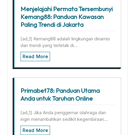
Menjelajahi Permata Tersembunyi
Kemang88: Panduan Kawasan
Paling Trendi di Jakarta
[ad_1] Kemang88 adalah lingkungan dinamis
dan trendi yang terletak di…
Read More
Primabet78: Panduan Utama
Anda untuk Taruhan Online
[ad_1] Jika Anda penggemar olahraga dan
ingin menambahkan sedikit kegembiraan…
Read More