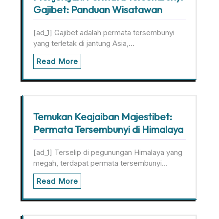
Gajibet: Panduan Wisatawan
[ad_1] Gajibet adalah permata tersembunyi
yang terletak di jantung Asia,…
Read More
Temukan Keajaiban Majestibet:
Permata Tersembunyi di Himalaya
[ad_1] Terselip di pegunungan Himalaya yang
megah, terdapat permata tersembunyi…
Read More