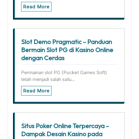
Read More
Slot Demo Pragmatic – Panduan
Bermain Slot PG di Kasino Online
dengan Cerdas
Permainan slot PG (Pocket Games Soft)
telah menjadi salah satu…
Read More
Situs Poker Online Terpercaya –
Dampak Desain Kasino pada