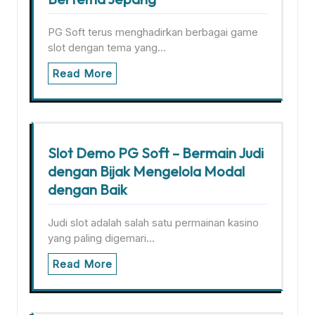
PG Soft terus menghadirkan berbagai game
slot dengan tema yang…
Read More
Slot Demo PG Soft – Bermain Judi
dengan Bijak Mengelola Modal
dengan Baik
Judi slot adalah salah satu permainan kasino
yang paling digemari…
Read More