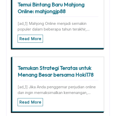
Temui Bintang Baru Mahjong
Online: mahjongjp88
[ad_1] Mahjong Online menjadi semakin
populer dalam beberapa tahun terakhir,…
Read More
Temukan Strategi Teratas untuk
Menang Besar bersama Hoki178
[ad_1] Jika Anda penggemar perjudian online
dan ingin memaksimalkan kemenangan,…
Read More