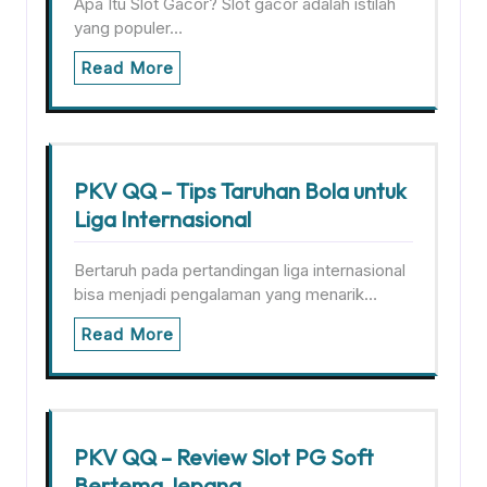
Apa Itu Slot Gacor? Slot gacor adalah istilah
yang populer…
Read More
PKV QQ – Tips Taruhan Bola untuk
Liga Internasional
Bertaruh pada pertandingan liga internasional
bisa menjadi pengalaman yang menarik…
Read More
PKV QQ – Review Slot PG Soft
Bertema Jepang