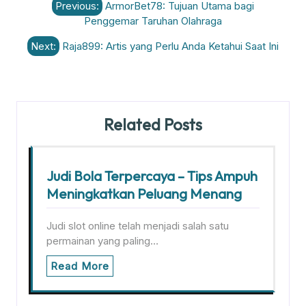
Previous:
ArmorBet78: Tujuan Utama bagi
navigation
Penggemar Taruhan Olahraga
Next:
Raja899: Artis yang Perlu Anda Ketahui Saat Ini
Related Posts
Judi Bola Terpercaya – Tips Ampuh
Meningkatkan Peluang Menang
Judi slot online telah menjadi salah satu
permainan yang paling…
Read More