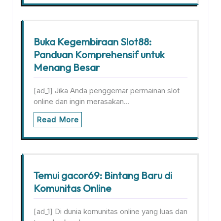
Buka Kegembiraan Slot88:
Panduan Komprehensif untuk
Menang Besar
[ad_1] Jika Anda penggemar permainan slot
online dan ingin merasakan…
Read More
Temui gacor69: Bintang Baru di
Komunitas Online
[ad_1] Di dunia komunitas online yang luas dan