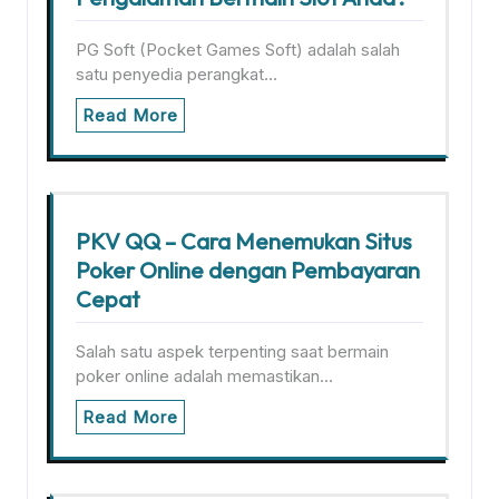
PG Soft (Pocket Games Soft) adalah salah
satu penyedia perangkat…
Read More
PKV QQ – Cara Menemukan Situs
Poker Online dengan Pembayaran
Cepat
Salah satu aspek terpenting saat bermain
poker online adalah memastikan…
Read More