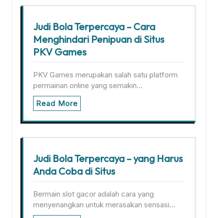
Judi Bola Terpercaya – Cara
Menghindari Penipuan di Situs
PKV Games
PKV Games merupakan salah satu platform
permainan online yang semakin…
Read More
Judi Bola Terpercaya – yang Harus
Anda Coba di Situs
Bermain slot gacor adalah cara yang
menyenangkan untuk merasakan sensasi…