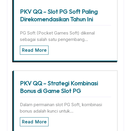
PKV QQ – Slot PG Soft Paling
Direkomendasikan Tahun Ini
PG Soft (Pocket Games Soft) dikenal
sebagai salah satu pengembang…
Read More
PKV QQ – Strategi Kombinasi
Bonus di Game Slot PG
Dalam permainan slot PG Soft, kombinasi
bonus adalah kunci untuk…
Read More