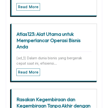
Read More
Atlas123: Alat Utama untuk
Memperlancar Operasi Bisnis
Anda
[ad_1] Dalam dunia bisnis yang bergerak
cepat saat ini, efisiensi…
Read More
Rasakan Kegembiraan dan
Kegembiraan Tanpa Akhir dengan