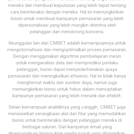
mereka dan membuat keputusan yang lebih tepat tentang
cara berinteraksi dengan mereka. Hal ini memungkinkan
bisnis untuk membuat kampanye pemasaran yang lebih
dipersonalisasi yang lebih mungkin diterima oleh
pelanggan dan mendorong konversi.
Keunggulan lain dari CMBET adalah kemampuannya untuk
mengotomatisasi dan mengoptimalkan proses pemasaran.
Dengan menggunakan algoritme pembelajaran mesin
untuk menganalisis data dan memprediksi perilaku
pelanggan, bisnis dapat menyederhanakan upaya
pemasaran dan meningkatkan efisiensi. Hal ini tidak hanya
menghemat waktu dan sumber daya, namun juga
memungkinkan bisnis untuk fokus dalam menciptakan
kampanye pemasaran yang lebih menarik dan efektif.
Selain kemampuan analitiknya yang canggih, CMBET juga
menawarkan serangkaian alat dan fitur yang memudahkan
bisnis untuk berinteraksi dengan pelanggan mereka di
berbagai saluran. Dari kampanye email yang
dipersonalisasi hingga iklan media sosial yang ditargetkan,