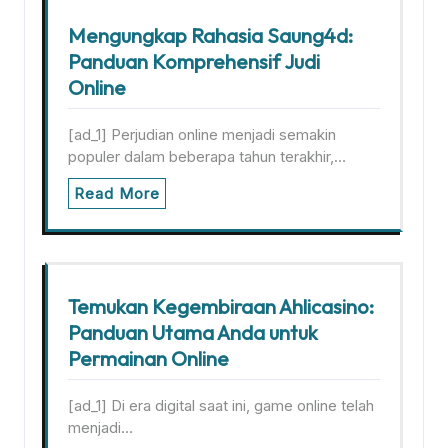
Mengungkap Rahasia Saung4d:
Panduan Komprehensif Judi
Online
[ad_1] Perjudian online menjadi semakin
populer dalam beberapa tahun terakhir,…
Read More
Temukan Kegembiraan Ahlicasino:
Panduan Utama Anda untuk
Permainan Online
[ad_1] Di era digital saat ini, game online telah
menjadi…