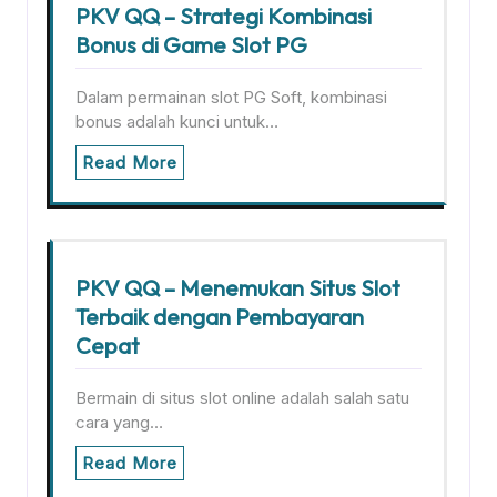
PKV QQ – Strategi Kombinasi
Bonus di Game Slot PG
Dalam permainan slot PG Soft, kombinasi
bonus adalah kunci untuk…
Read More
PKV QQ – Menemukan Situs Slot
Terbaik dengan Pembayaran
Cepat
Bermain di situs slot online adalah salah satu
cara yang…
Read More