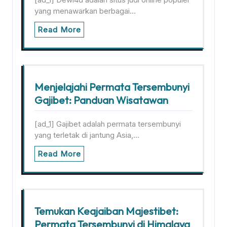
yang menawarkan berbagai…
Read More
Menjelajahi Permata Tersembunyi
Gajibet: Panduan Wisatawan
[ad_1] Gajibet adalah permata tersembunyi
yang terletak di jantung Asia,…
Read More
Temukan Keajaiban Majestibet:
Permata Tersembunyi di Himalaya