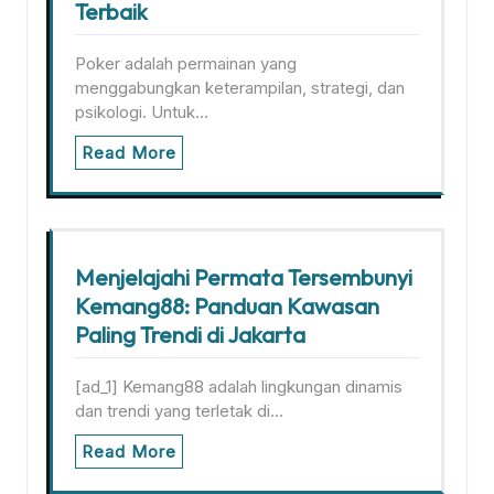
Terbaik
Poker adalah permainan yang
menggabungkan keterampilan, strategi, dan
psikologi. Untuk…
Read More
Menjelajahi Permata Tersembunyi
Kemang88: Panduan Kawasan
Paling Trendi di Jakarta
[ad_1] Kemang88 adalah lingkungan dinamis
dan trendi yang terletak di…
Read More