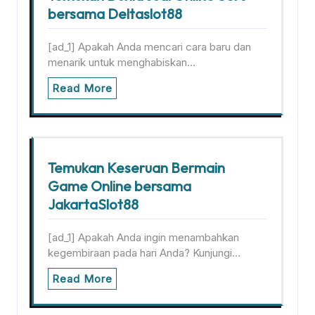
bersama Deltaslot88
[ad_1] Apakah Anda mencari cara baru dan
menarik untuk menghabiskan…
Read More
Temukan Keseruan Bermain
Game Online bersama
JakartaSlot88
[ad_1] Apakah Anda ingin menambahkan
kegembiraan pada hari Anda? Kunjungi…
Read More