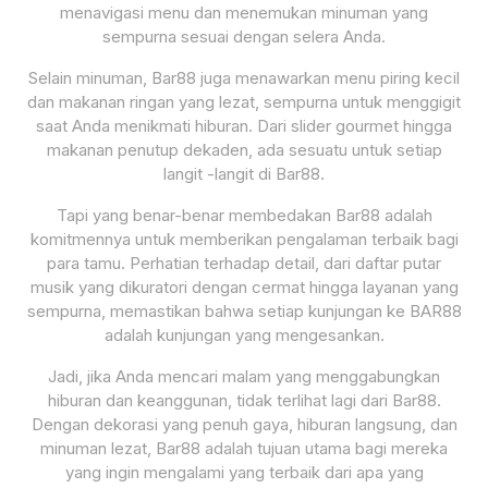
menavigasi menu dan menemukan minuman yang
sempurna sesuai dengan selera Anda.
Selain minuman, Bar88 juga menawarkan menu piring kecil
dan makanan ringan yang lezat, sempurna untuk menggigit
saat Anda menikmati hiburan. Dari slider gourmet hingga
makanan penutup dekaden, ada sesuatu untuk setiap
langit -langit di Bar88.
Tapi yang benar-benar membedakan Bar88 adalah
komitmennya untuk memberikan pengalaman terbaik bagi
para tamu. Perhatian terhadap detail, dari daftar putar
musik yang dikuratori dengan cermat hingga layanan yang
sempurna, memastikan bahwa setiap kunjungan ke BAR88
adalah kunjungan yang mengesankan.
Jadi, jika Anda mencari malam yang menggabungkan
hiburan dan keanggunan, tidak terlihat lagi dari Bar88.
Dengan dekorasi yang penuh gaya, hiburan langsung, dan
minuman lezat, Bar88 adalah tujuan utama bagi mereka
yang ingin mengalami yang terbaik dari apa yang