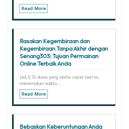
Read More
Rasakan Kegembiraan dan
Kegembiraan Tanpa Akhir dengan
Senang303: Tujuan Permainan
Online Terbaik Anda
[ad_1] Di dunia yang serba cepat saat ini,
menemukan waktu…
Read More
Bebaskan Keberuntungan Anda