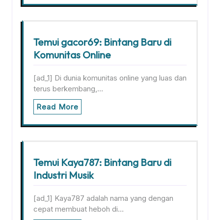
Temui gacor69: Bintang Baru di
Komunitas Online
[ad_1] Di dunia komunitas online yang luas dan
terus berkembang,…
Read More
Temui Kaya787: Bintang Baru di
Industri Musik
[ad_1] Kaya787 adalah nama yang dengan
cepat membuat heboh di…