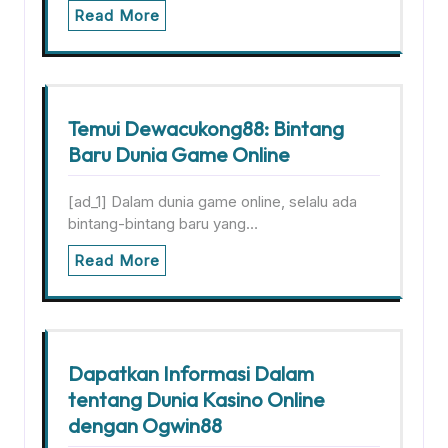
Read More
Temui Dewacukong88: Bintang
Baru Dunia Game Online
[ad_1] Dalam dunia game online, selalu ada
bintang-bintang baru yang…
Read More
Dapatkan Informasi Dalam
tentang Dunia Kasino Online
dengan Ogwin88