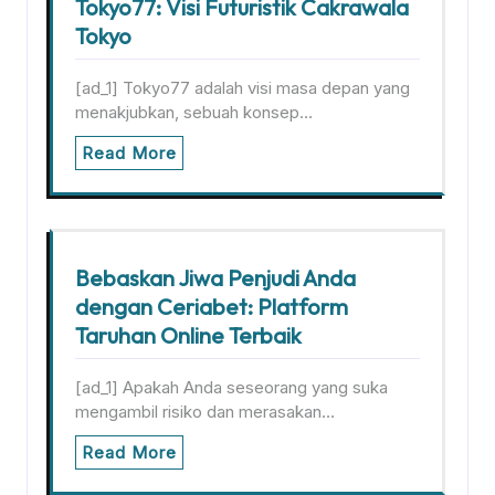
Tokyo77: Visi Futuristik Cakrawala
Tokyo
[ad_1] Tokyo77 adalah visi masa depan yang
menakjubkan, sebuah konsep…
Read More
Bebaskan Jiwa Penjudi Anda
dengan Ceriabet: Platform
Taruhan Online Terbaik
[ad_1] Apakah Anda seseorang yang suka
mengambil risiko dan merasakan…
Read More