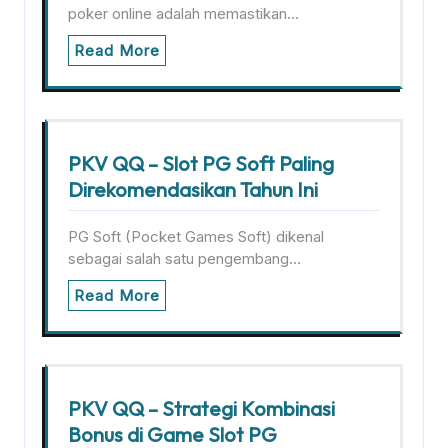
poker online adalah memastikan…
Read More
PKV QQ – Slot PG Soft Paling
Direkomendasikan Tahun Ini
PG Soft (Pocket Games Soft) dikenal
sebagai salah satu pengembang…
Read More
PKV QQ – Strategi Kombinasi
Bonus di Game Slot PG