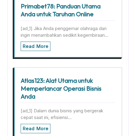
Primabet78: Panduan Utama
Anda untuk Taruhan Online
[ad_1] Jika Anda penggemar olahraga dan
ingin menambahkan sedikit kegembiraan…
Read More
Atlas123: Alat Utama untuk
Memperlancar Operasi Bisnis
Anda
[ad_1] Dalam dunia bisnis yang bergerak
cepat saat ini, efisiensi…
Read More