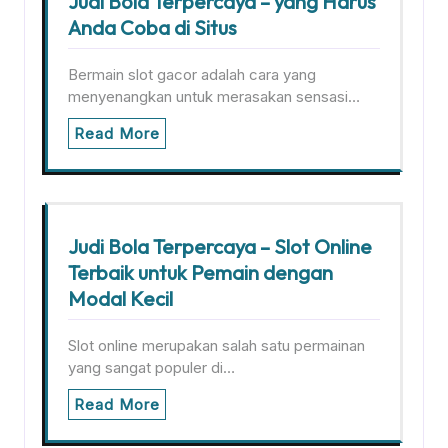
Judi Bola Terpercaya – yang Harus
Anda Coba di Situs
Bermain slot gacor adalah cara yang
menyenangkan untuk merasakan sensasi…
Read More
Judi Bola Terpercaya – Slot Online
Terbaik untuk Pemain dengan
Modal Kecil
Slot online merupakan salah satu permainan
yang sangat populer di…
Read More