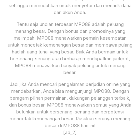
sehingga memudahkan untuk menyetor dan menarik dana
dari akun Anda.
Tentu saja undian terbesar MPO88 adalah peluang
menang besar. Dengan bonus dan promosinya yang
melimpah, MPO88 menawarkan pemain kesempatan
untuk mencetak kemenangan besar dan membawa pulang
hadiah uang tunai yang besar. Baik Anda bermain untuk
bersenang-senang atau berharap mendapatkan jackpot,
MPO88 menawarkan banyak peluang untuk menang
besar.
Jadi jika Anda mencari pengalaman perjudian online yang
mendebarkan, Anda bisa mengunjungi MPO88. Dengan
beragam pilihan permainan, dukungan pelanggan terbaik,
dan bonus besar, MPO88 menawarkan semua yang Anda
butuhkan untuk bersenang-senang dan berpotensi
mencetak kemenangan besar. Rasakan serunya menang
besar di MPO88 hari ini!
[ad_2]