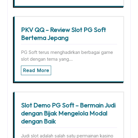
PKV QQ – Review Slot PG Soft
Bertema Jepang
PG Soft terus menghadirkan berbagai game
slot dengan tema yang…
Read More
Slot Demo PG Soft – Bermain Judi
dengan Bijak Mengelola Modal
dengan Baik
Judi slot adalah salah satu permainan kasino