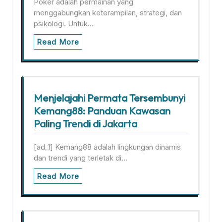
Poker adalah permainan yang
menggabungkan keterampilan, strategi, dan
psikologi. Untuk…
Read More
Menjelajahi Permata Tersembunyi
Kemang88: Panduan Kawasan
Paling Trendi di Jakarta
[ad_1] Kemang88 adalah lingkungan dinamis
dan trendi yang terletak di…
Read More