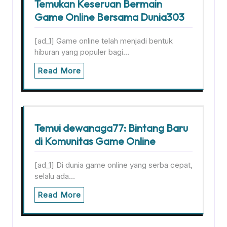
Temukan Keseruan Bermain
Game Online Bersama Dunia303
[ad_1] Game online telah menjadi bentuk
hiburan yang populer bagi…
Read More
Temui dewanaga77: Bintang Baru
di Komunitas Game Online
[ad_1] Di dunia game online yang serba cepat,
selalu ada…
Read More