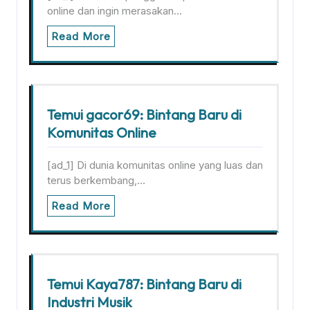
online dan ingin merasakan…
Read More
Temui gacor69: Bintang Baru di
Komunitas Online
[ad_1] Di dunia komunitas online yang luas dan
terus berkembang,…
Read More
Temui Kaya787: Bintang Baru di
Industri Musik