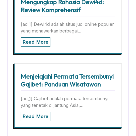
Mengungkap Rahasia Dewi4d:
Review Komprehensif
[ad_1] Dewi4d adalah situs judi online populer
yang menawarkan berbagai…
Read More
Menjelajahi Permata Tersembunyi
Gajibet: Panduan Wisatawan
[ad_1] Gajibet adalah permata tersembunyi
yang terletak di jantung Asia,…
Read More