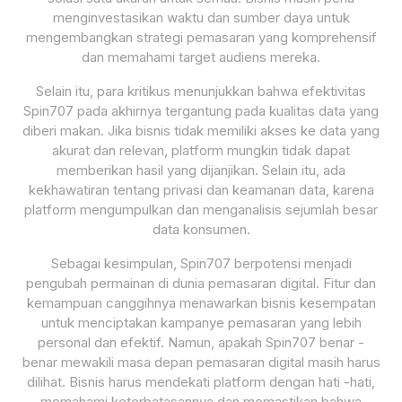
menginvestasikan waktu dan sumber daya untuk
mengembangkan strategi pemasaran yang komprehensif
dan memahami target audiens mereka.
Selain itu, para kritikus menunjukkan bahwa efektivitas
Spin707 pada akhirnya tergantung pada kualitas data yang
diberi makan. Jika bisnis tidak memiliki akses ke data yang
akurat dan relevan, platform mungkin tidak dapat
memberikan hasil yang dijanjikan. Selain itu, ada
kekhawatiran tentang privasi dan keamanan data, karena
platform mengumpulkan dan menganalisis sejumlah besar
data konsumen.
Sebagai kesimpulan, Spin707 berpotensi menjadi
pengubah permainan di dunia pemasaran digital. Fitur dan
kemampuan canggihnya menawarkan bisnis kesempatan
untuk menciptakan kampanye pemasaran yang lebih
personal dan efektif. Namun, apakah Spin707 benar -
benar mewakili masa depan pemasaran digital masih harus
dilihat. Bisnis harus mendekati platform dengan hati -hati,
memahami keterbatasannya dan memastikan bahwa