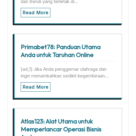
dan trendi yang terletak di…
Read More
Primabet78: Panduan Utama
Anda untuk Taruhan Online
[ad_1] Jika Anda penggemar olahraga dan
ingin menambahkan sedikit kegembiraan…
Read More
Atlas123: Alat Utama untuk
Memperlancar Operasi Bisnis