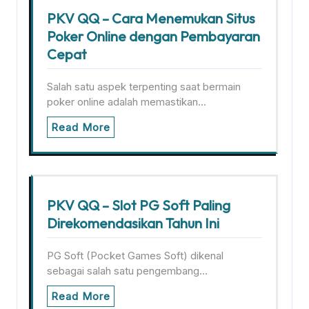
PKV QQ – Cara Menemukan Situs
Poker Online dengan Pembayaran
Cepat
Salah satu aspek terpenting saat bermain
poker online adalah memastikan…
Read More
PKV QQ – Slot PG Soft Paling
Direkomendasikan Tahun Ini
PG Soft (Pocket Games Soft) dikenal
sebagai salah satu pengembang…
Read More