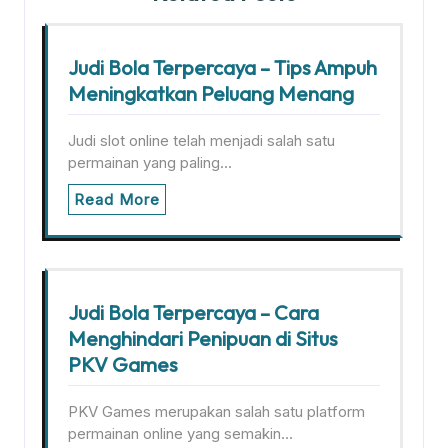
Judi Bola Terpercaya – Tips Ampuh
Meningkatkan Peluang Menang
Judi slot online telah menjadi salah satu
permainan yang paling…
Read More
Judi Bola Terpercaya – Cara
Menghindari Penipuan di Situs
PKV Games
PKV Games merupakan salah satu platform
permainan online yang semakin…