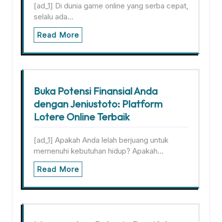
[ad_1] Di dunia game online yang serba cepat,
selalu ada…
Read More
Buka Potensi Finansial Anda
dengan Jeniustoto: Platform
Lotere Online Terbaik
[ad_1] Apakah Anda lelah berjuang untuk
memenuhi kebutuhan hidup? Apakah…
Read More