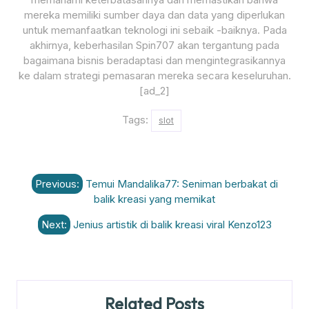
mereka memiliki sumber daya dan data yang diperlukan
untuk memanfaatkan teknologi ini sebaik -baiknya. Pada
akhirnya, keberhasilan Spin707 akan tergantung pada
bagaimana bisnis beradaptasi dan mengintegrasikannya
ke dalam strategi pemasaran mereka secara keseluruhan.
[ad_2]
Tags:
slot
Post
Previous:
Temui Mandalika77: Seniman berbakat di
navigation
balik kreasi yang memikat
Next:
Jenius artistik di balik kreasi viral Kenzo123
Related Posts