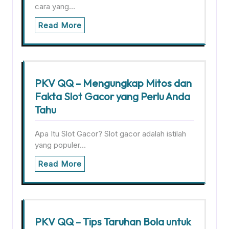
cara yang…
Read More
PKV QQ – Mengungkap Mitos dan
Fakta Slot Gacor yang Perlu Anda
Tahu
Apa Itu Slot Gacor? Slot gacor adalah istilah
yang populer…
Read More
PKV QQ – Tips Taruhan Bola untuk