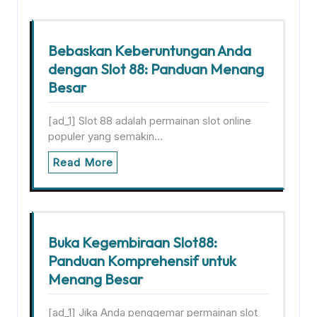
Bebaskan Keberuntungan Anda
dengan Slot 88: Panduan Menang
Besar
[ad_1] Slot 88 adalah permainan slot online
populer yang semakin…
Read More
Buka Kegembiraan Slot88:
Panduan Komprehensif untuk
Menang Besar
[ad_1] Jika Anda penggemar permainan slot