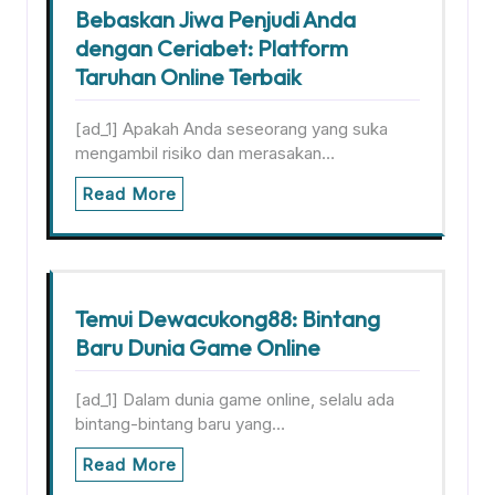
Bebaskan Jiwa Penjudi Anda
dengan Ceriabet: Platform
Taruhan Online Terbaik
[ad_1] Apakah Anda seseorang yang suka
mengambil risiko dan merasakan…
Read More
Temui Dewacukong88: Bintang
Baru Dunia Game Online
[ad_1] Dalam dunia game online, selalu ada
bintang-bintang baru yang…
Read More