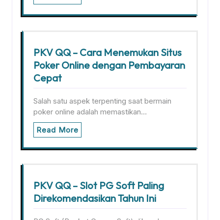
PKV QQ – Cara Menemukan Situs
Poker Online dengan Pembayaran
Cepat
Salah satu aspek terpenting saat bermain
poker online adalah memastikan…
Read More
PKV QQ – Slot PG Soft Paling
Direkomendasikan Tahun Ini