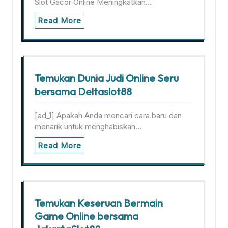
Slot Gacor Online Meningkatkan…
Read More
Temukan Dunia Judi Online Seru
bersama Deltaslot88
[ad_1] Apakah Anda mencari cara baru dan
menarik untuk menghabiskan…
Read More
Temukan Keseruan Bermain
Game Online bersama