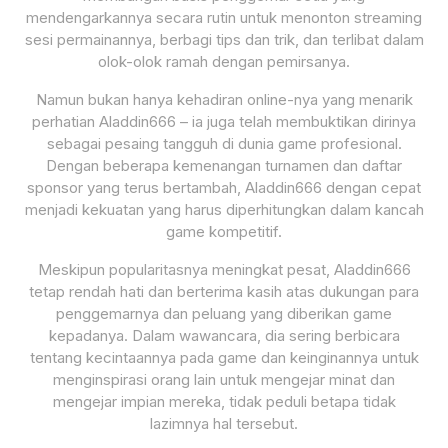
mendengarkannya secara rutin untuk menonton streaming
sesi permainannya, berbagi tips dan trik, dan terlibat dalam
olok-olok ramah dengan pemirsanya.
Namun bukan hanya kehadiran online-nya yang menarik
perhatian Aladdin666 – ia juga telah membuktikan dirinya
sebagai pesaing tangguh di dunia game profesional.
Dengan beberapa kemenangan turnamen dan daftar
sponsor yang terus bertambah, Aladdin666 dengan cepat
menjadi kekuatan yang harus diperhitungkan dalam kancah
game kompetitif.
Meskipun popularitasnya meningkat pesat, Aladdin666
tetap rendah hati dan berterima kasih atas dukungan para
penggemarnya dan peluang yang diberikan game
kepadanya. Dalam wawancara, dia sering berbicara
tentang kecintaannya pada game dan keinginannya untuk
menginspirasi orang lain untuk mengejar minat dan
mengejar impian mereka, tidak peduli betapa tidak
lazimnya hal tersebut.