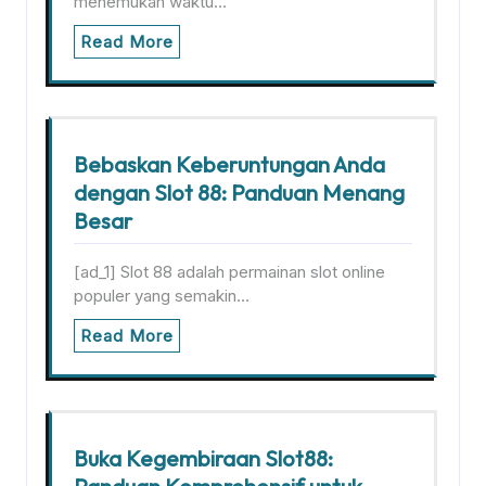
menemukan waktu…
Read More
Bebaskan Keberuntungan Anda
dengan Slot 88: Panduan Menang
Besar
[ad_1] Slot 88 adalah permainan slot online
populer yang semakin…
Read More
Buka Kegembiraan Slot88: