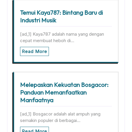
Temui Kaya787: Bintang Baru di
Industri Musik
[ad_1] Kaya787 adalah nama yang dengan
cepat membuat heboh di…
Read More
Melepaskan Kekuatan Bosgacor:
Panduan Memanfaatkan
Manfaatnya
[ad_1] Bosgacor adalah alat ampuh yang
semakin populer di berbagai…
Read More