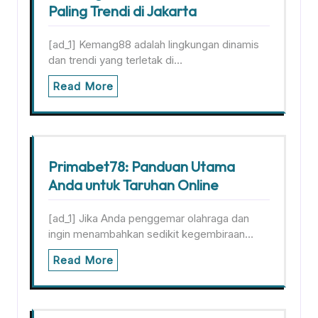
Paling Trendi di Jakarta
[ad_1] Kemang88 adalah lingkungan dinamis
dan trendi yang terletak di…
Read More
Primabet78: Panduan Utama
Anda untuk Taruhan Online
[ad_1] Jika Anda penggemar olahraga dan
ingin menambahkan sedikit kegembiraan…
Read More