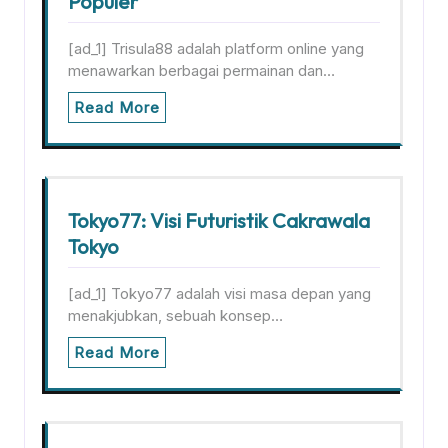
Populer
[ad_1] Trisula88 adalah platform online yang
menawarkan berbagai permainan dan…
Read More
Tokyo77: Visi Futuristik Cakrawala
Tokyo
[ad_1] Tokyo77 adalah visi masa depan yang
menakjubkan, sebuah konsep…
Read More