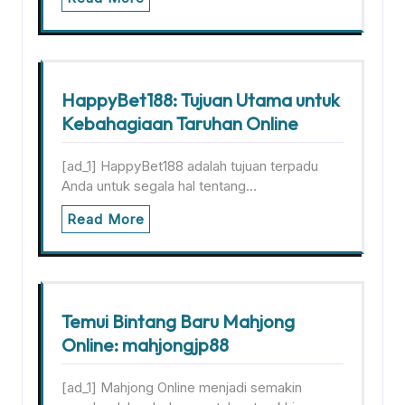
HappyBet188: Tujuan Utama untuk
Kebahagiaan Taruhan Online
[ad_1] HappyBet188 adalah tujuan terpadu
Anda untuk segala hal tentang…
Read More
Temui Bintang Baru Mahjong
Online: mahjongjp88
[ad_1] Mahjong Online menjadi semakin