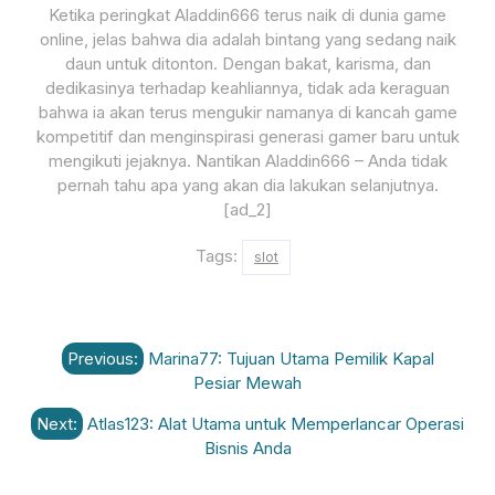
Ketika peringkat Aladdin666 terus naik di dunia game
online, jelas bahwa dia adalah bintang yang sedang naik
daun untuk ditonton. Dengan bakat, karisma, dan
dedikasinya terhadap keahliannya, tidak ada keraguan
bahwa ia akan terus mengukir namanya di kancah game
kompetitif dan menginspirasi generasi gamer baru untuk
mengikuti jejaknya. Nantikan Aladdin666 – Anda tidak
pernah tahu apa yang akan dia lakukan selanjutnya.
[ad_2]
Tags:
slot
Post
Previous:
Marina77: Tujuan Utama Pemilik Kapal
navigation
Pesiar Mewah
Next:
Atlas123: Alat Utama untuk Memperlancar Operasi
Bisnis Anda