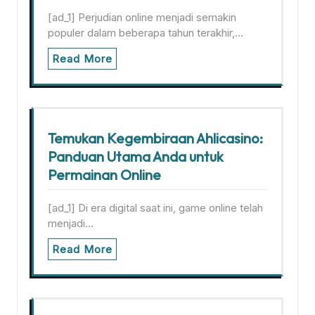
[ad_1] Perjudian online menjadi semakin
populer dalam beberapa tahun terakhir,…
Read More
Temukan Kegembiraan Ahlicasino:
Panduan Utama Anda untuk
Permainan Online
[ad_1] Di era digital saat ini, game online telah
menjadi…
Read More