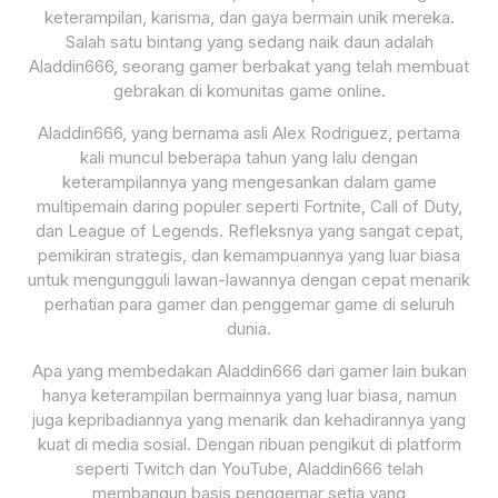
keterampilan, karisma, dan gaya bermain unik mereka.
Salah satu bintang yang sedang naik daun adalah
Aladdin666, seorang gamer berbakat yang telah membuat
gebrakan di komunitas game online.
Aladdin666, yang bernama asli Alex Rodriguez, pertama
kali muncul beberapa tahun yang lalu dengan
keterampilannya yang mengesankan dalam game
multipemain daring populer seperti Fortnite, Call of Duty,
dan League of Legends. Refleksnya yang sangat cepat,
pemikiran strategis, dan kemampuannya yang luar biasa
untuk mengungguli lawan-lawannya dengan cepat menarik
perhatian para gamer dan penggemar game di seluruh
dunia.
Apa yang membedakan Aladdin666 dari gamer lain bukan
hanya keterampilan bermainnya yang luar biasa, namun
juga kepribadiannya yang menarik dan kehadirannya yang
kuat di media sosial. Dengan ribuan pengikut di platform
seperti Twitch dan YouTube, Aladdin666 telah
membangun basis penggemar setia yang