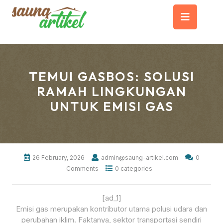
Skip
Op
to
content
But
TEMUI GASBOS: SOLUSI
RAMAH LINGKUNGAN
UNTUK EMISI GAS
26 February, 2026
admin@saung-artikel.com
0
Comments
0 categories
[ad_1]
Emisi gas merupakan kontributor utama polusi udara dan
perubahan iklim. Faktanya, sektor transportasi sendiri