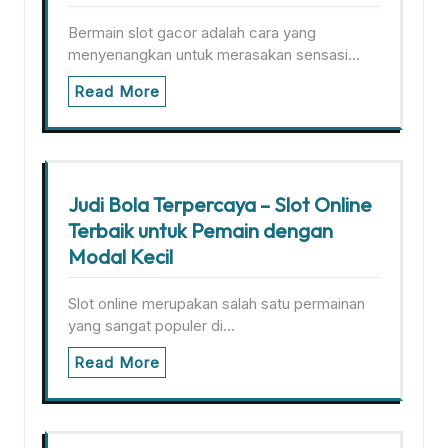
Bermain slot gacor adalah cara yang
menyenangkan untuk merasakan sensasi…
Read More
Judi Bola Terpercaya – Slot Online
Terbaik untuk Pemain dengan
Modal Kecil
Slot online merupakan salah satu permainan
yang sangat populer di…
Read More