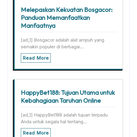
Melepaskan Kekuatan Bosgacor:
Panduan Memanfaatkan
Manfaatnya
[ad_1] Bosgacor adalah alat ampuh yang
semakin populer di berbagai…
Read More
HappyBet188: Tujuan Utama untuk
Kebahagiaan Taruhan Online
[ad_1] HappyBet188 adalah tujuan terpadu
Anda untuk segala hal tentang…
Read More