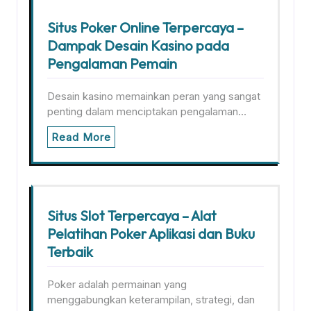
Situs Poker Online Terpercaya –
Dampak Desain Kasino pada
Pengalaman Pemain
Desain kasino memainkan peran yang sangat
penting dalam menciptakan pengalaman…
Read More
Situs Slot Terpercaya – Alat
Pelatihan Poker Aplikasi dan Buku
Terbaik
Poker adalah permainan yang
menggabungkan keterampilan, strategi, dan