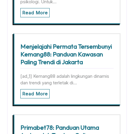
psikologi. Untuk…
Read More
Menjelajahi Permata Tersembunyi
Kemang88: Panduan Kawasan
Paling Trendi di Jakarta
[ad_1] Kemang88 adalah lingkungan dinamis
dan trendi yang terletak di…
Read More
Primabet78: Panduan Utama