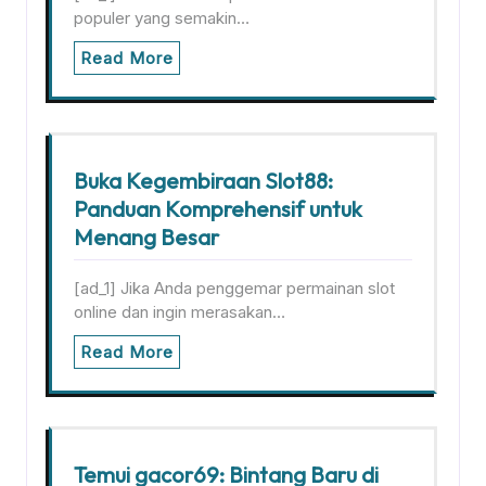
populer yang semakin…
Read More
Buka Kegembiraan Slot88:
Panduan Komprehensif untuk
Menang Besar
[ad_1] Jika Anda penggemar permainan slot
online dan ingin merasakan…
Read More
Temui gacor69: Bintang Baru di