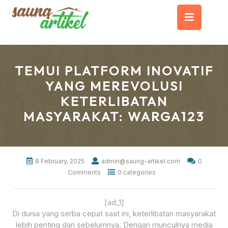
Skip
Op
to
content
But
TEMUI PLATFORM INOVATIF
YANG MEREVOLUSI
KETERLIBATAN
MASYARAKAT: WARGA123
8 February, 2025
admin@saung-artikel.com
0
Comments
0 categories
[ad_1]
Di dunia yang serba cepat saat ini, keterlibatan masyarakat
lebih penting dari sebelumnya. Dengan munculnya media