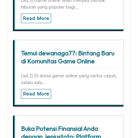
[ad_1] Game online telah menjadi bentuk
hiburan yang populer bagi…
Read More
Temui dewanaga77: Bintang Baru
di Komunitas Game Online
[ad_1] Di dunia game online yang serba cepat,
selalu ada…
Read More
Buka Potensi Finansial Anda
dengan Jeniustoto: Platform