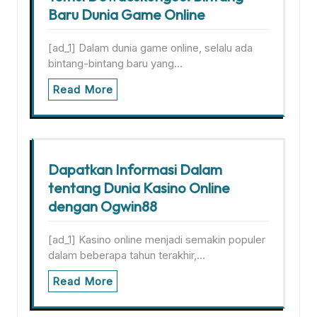
Baru Dunia Game Online
[ad_1] Dalam dunia game online, selalu ada
bintang-bintang baru yang…
Read More
Dapatkan Informasi Dalam
tentang Dunia Kasino Online
dengan Ogwin88
[ad_1] Kasino online menjadi semakin populer
dalam beberapa tahun terakhir,…
Read More