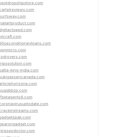
bestdropshipstore.com
cartelreviews.com
surfsway.com
nailartproduct.com
digitactseed.com
lvlcraft.com
90secondmoneyloans.com
xenmicro.com
rodrovers.com
tripssolution.com
satta-king-india.com
yukigassencanada.com
articlehorizone.com
yuqqbbzp.com
7betagents6.com
coronavirusuptodate.com
crackinstreams.com
gadgetspak.com
gearsngadget.com
hireseodoctor.com