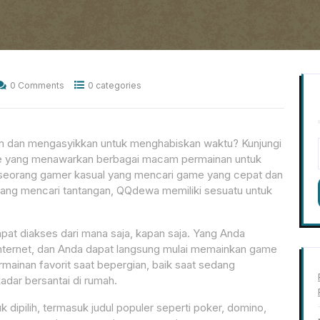
0 Comments
0 categories
 dan mengasyikkan untuk menghabiskan waktu? Kunjungi
e yang menawarkan berbagai macam permainan untuk
a seorang gamer kasual yang mencari game yang cepat dan
yang mencari tantangan, QQdewa memiliki sesuatu untuk
pat diakses dari mana saja, kapan saja. Yang Anda
internet, dan Anda dapat langsung mulai memainkan game
rmainan favorit saat bepergian, baik saat sedang
adar bersantai di rumah.
pilih, termasuk judul populer seperti poker, domino,