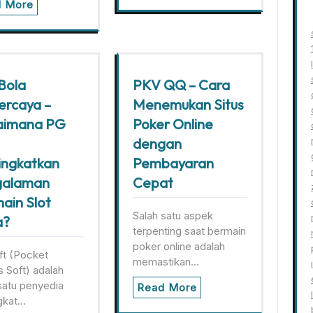
d More
 Bola
PKV QQ – Cara
ercaya –
Menemukan Situs
aimana PG
Poker Online
dengan
ngkatkan
Pembayaran
galaman
Cepat
ain Slot
Salah satu aspek
a?
terpenting saat bermain
poker online adalah
ft (Pocket
memastikan…
 Soft) adalah
satu penyedia
Read More
gkat…