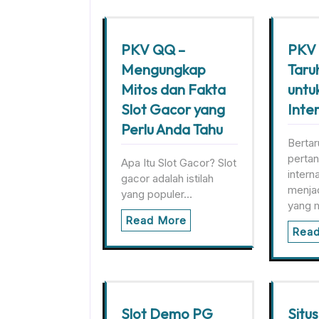
PKV QQ –
PKV 
Mengungkap
Taru
Mitos dan Fakta
untu
Slot Gacor yang
Inte
Perlu Anda Tahu
Berta
pertan
Apa Itu Slot Gacor? Slot
intern
gacor adalah istilah
menja
yang populer…
yang 
Read More
Rea
Slot Demo PG
Situs