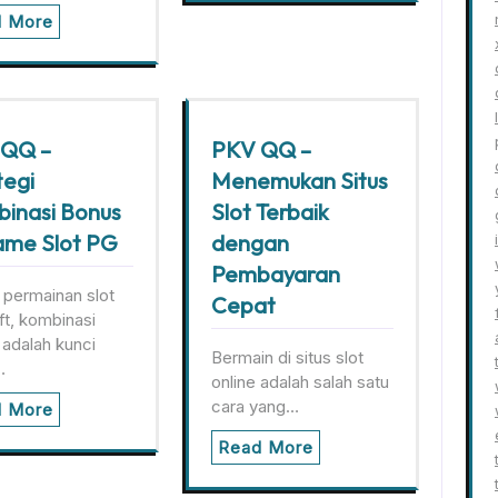
d More
 QQ –
PKV QQ –
tegi
Menemukan Situs
inasi Bonus
Slot Terbaik
ame Slot PG
dengan
Pembayaran
 permainan slot
Cepat
t, kombinasi
adalah kunci
Bermain di situs slot
…
online adalah salah satu
cara yang…
d More
Read More