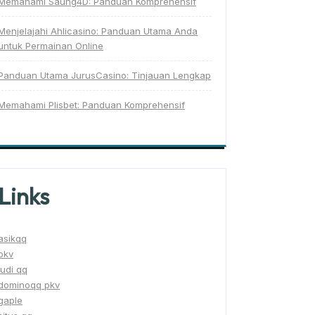
Memahami Saung4D: Panduan Komprehensif
Menjelajahi Ahlicasino: Panduan Utama Anda
untuk Permainan Online
Panduan Utama JurusCasino: Tinjauan Lengkap
Memahami Plisbet: Panduan Komprehensif
Links
asikqq
pkv
judi qq
dominoqq pkv
gaple