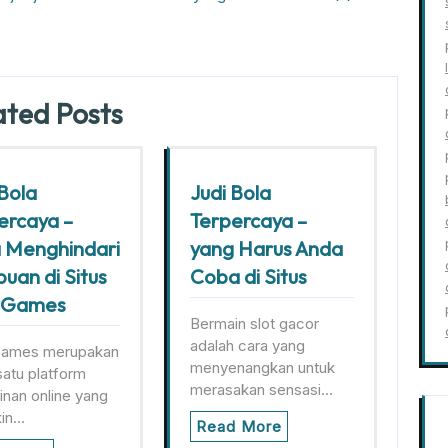
ated Posts
 Bola
Judi Bola
ercaya –
Terpercaya –
 Menghindari
yang Harus Anda
puan di Situs
Coba di Situs
 Games
Bermain slot gacor
adalah cara yang
ames merupakan
menyenangkan untuk
satu platform
merasakan sensasi…
nan online yang
in…
Read More