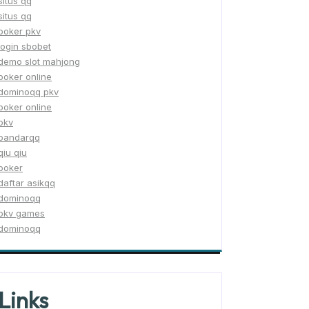
situs qq
situs qq
poker pkv
login sbobet
demo slot mahjong
poker online
dominoqq pkv
poker online
pkv
bandarqq
qiu qiu
poker
daftar asikqq
dominoqq
pkv games
dominoqq
Links