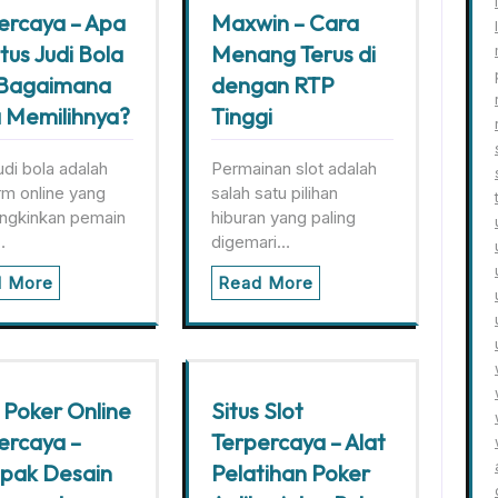
ercaya – Apa
Maxwin – Cara
itus Judi Bola
Menang Terus di
 Bagaimana
dengan RTP
 Memilihnya?
Tinggi
judi bola adalah
Permainan slot adalah
rm online yang
salah satu pilihan
gkinkan pemain
hiburan yang paling
…
digemari…
d More
Read More
s Poker Online
Situs Slot
ercaya –
Terpercaya – Alat
pak Desain
Pelatihan Poker