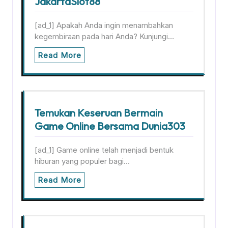
JakartaSlot88
[ad_1] Apakah Anda ingin menambahkan
kegembiraan pada hari Anda? Kunjungi…
Read More
Temukan Keseruan Bermain
Game Online Bersama Dunia303
[ad_1] Game online telah menjadi bentuk
hiburan yang populer bagi…
Read More