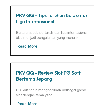
PKV QQ – Tips Taruhan Bola untuk
Liga Internasional
Bertaruh pada pertandingan liga internasional
bisa menjadi pengalaman yang menarik…
Read More
PKV QQ – Review Slot PG Soft
Bertema Jepang
PG Soft terus menghadirkan berbagai game
slot dengan tema yang…
Read More