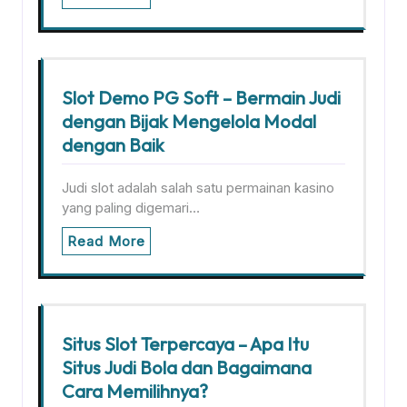
Slot Demo PG Soft – Bermain Judi
dengan Bijak Mengelola Modal
dengan Baik
Judi slot adalah salah satu permainan kasino
yang paling digemari…
Read More
Situs Slot Terpercaya – Apa Itu
Situs Judi Bola dan Bagaimana
Cara Memilihnya?