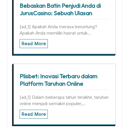
Bebaskan Batin Penjudi Anda di
JurusCasino: Sebuah Ulasan
[ad_1] Apakah Anda merasa beruntung?
Apakah Anda memiliki hasrat untuk…
Read More
Plisbet: Inovasi Terbaru dalam
Platform Taruhan Online
[ad_1] Dalam beberapa tahun terakhir, taruhan
online menjadi semakin populer,…
Read More