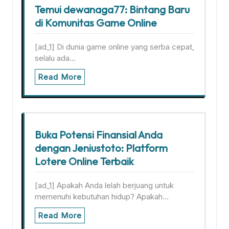
Temui dewanaga77: Bintang Baru
di Komunitas Game Online
[ad_1] Di dunia game online yang serba cepat,
selalu ada…
Read More
Buka Potensi Finansial Anda
dengan Jeniustoto: Platform
Lotere Online Terbaik
[ad_1] Apakah Anda lelah berjuang untuk
memenuhi kebutuhan hidup? Apakah…
Read More