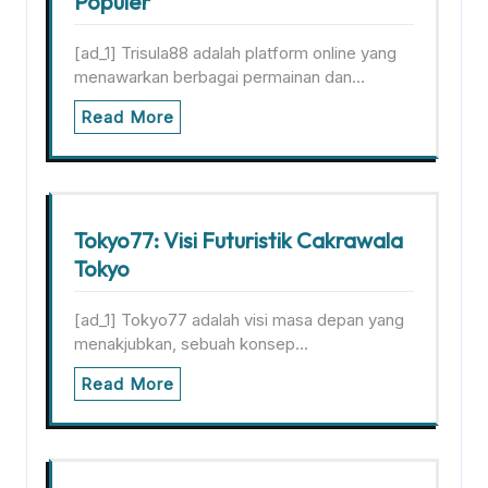
Populer
[ad_1] Trisula88 adalah platform online yang
menawarkan berbagai permainan dan…
Read More
Tokyo77: Visi Futuristik Cakrawala
Tokyo
[ad_1] Tokyo77 adalah visi masa depan yang
menakjubkan, sebuah konsep…
Read More