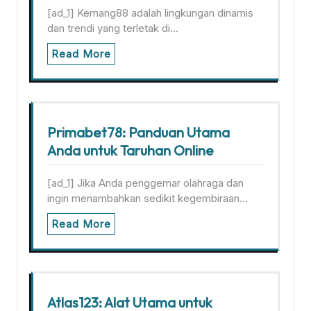
[ad_1] Kemang88 adalah lingkungan dinamis
dan trendi yang terletak di…
Read More
Primabet78: Panduan Utama
Anda untuk Taruhan Online
[ad_1] Jika Anda penggemar olahraga dan
ingin menambahkan sedikit kegembiraan…
Read More
Atlas123: Alat Utama untuk