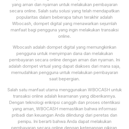
yang aman dan nyaman untuk melakukan pembayaran
secara online. Salah satu solusi yang telah mendapatkan
popularitas dalam beberapa tahun terakhir adalah
Wbocash, dompet digital yang menawarkan sejumlah
manfaat bagi pengguna yang ingin melakukan transaksi
online.
Wbocash adalah dompet digital yang memungkinkan
pengguna untuk menyimpan dana dan melakukan
pembayaran secara online dengan aman dan nyaman. Ini
adalah dompet virtual yang dapat diakses dari mana saja,
memudahkan pengguna untuk melakukan pembayaran
saat bepergian.
Salah satu manfaat utama menggunakan WBOCASH untuk
transaksi online adalah keamanan yang diberikannya.
Dengan teknologi enkripsi canggih dan proses otentikasi
yang aman, WBOCASH memastikan bahwa informasi
pribadi dan keuangan Anda dilindungi dari peretas dan
penipu. Ini berarti bahwa Anda dapat melakukan
pembayaran secara online dengan ketenangan pikiran,