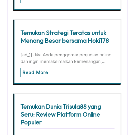
Temukan Strategi Teratas untuk
Menang Besar bersama Hoki178
[ad_1] Jika Anda penggemar perjudian online
dan ingin memaksimalkan kemenangan,…
Read More
Temukan Dunia Trisula88 yang
Seru: Review Platform Online
Populer