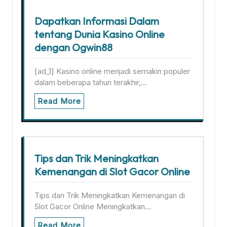
Dapatkan Informasi Dalam
tentang Dunia Kasino Online
dengan Ogwin88
[ad_1] Kasino online menjadi semakin populer
dalam beberapa tahun terakhir,…
Read More
Tips dan Trik Meningkatkan
Kemenangan di Slot Gacor Online
Tips dan Trik Meningkatkan Kemenangan di
Slot Gacor Online Meningkatkan…
Read More