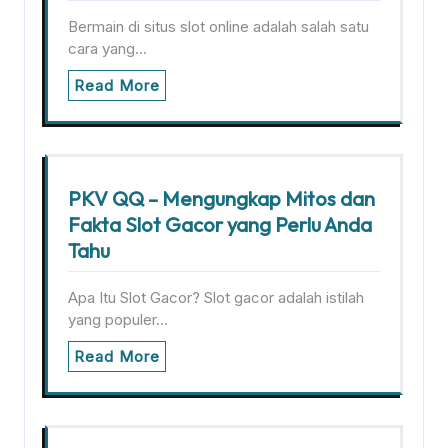
Bermain di situs slot online adalah salah satu
cara yang…
Read More
PKV QQ – Mengungkap Mitos dan
Fakta Slot Gacor yang Perlu Anda
Tahu
Apa Itu Slot Gacor? Slot gacor adalah istilah
yang populer…
Read More