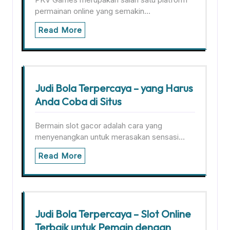
permainan online yang semakin…
Read More
Judi Bola Terpercaya – yang Harus
Anda Coba di Situs
Bermain slot gacor adalah cara yang
menyenangkan untuk merasakan sensasi…
Read More
Judi Bola Terpercaya – Slot Online
Terbaik untuk Pemain dengan