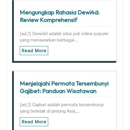
Mengungkap Rahasia Dewi4d:
Review Komprehensif
[ad_1] Dewi4d adalah situs judi online populer
yang menawarkan berbagai…
Read More
Menjelajahi Permata Tersembunyi
Gajibet: Panduan Wisatawan
[ad_1] Gajibet adalah permata tersembunyi
yang terletak di jantung Asia,…
Read More