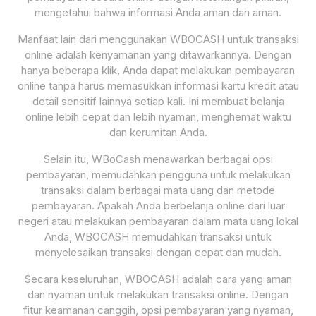
mengetahui bahwa informasi Anda aman dan aman.
Manfaat lain dari menggunakan WBOCASH untuk transaksi
online adalah kenyamanan yang ditawarkannya. Dengan
hanya beberapa klik, Anda dapat melakukan pembayaran
online tanpa harus memasukkan informasi kartu kredit atau
detail sensitif lainnya setiap kali. Ini membuat belanja
online lebih cepat dan lebih nyaman, menghemat waktu
dan kerumitan Anda.
Selain itu, WBoCash menawarkan berbagai opsi
pembayaran, memudahkan pengguna untuk melakukan
transaksi dalam berbagai mata uang dan metode
pembayaran. Apakah Anda berbelanja online dari luar
negeri atau melakukan pembayaran dalam mata uang lokal
Anda, WBOCASH memudahkan transaksi untuk
menyelesaikan transaksi dengan cepat dan mudah.
Secara keseluruhan, WBOCASH adalah cara yang aman
dan nyaman untuk melakukan transaksi online. Dengan
fitur keamanan canggih, opsi pembayaran yang nyaman,