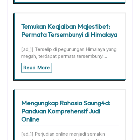
Temukan Keajaiban Majestibet:
Permata Tersembunyi di Himalaya
[ad_1] Terselip di pegunungan Himalaya yang
megah, terdapat permata tersembunyi…
Read More
Mengungkap Rahasia Saung4d:
Panduan Komprehensif Judi
Online
[ad_1] Perjudian online menjadi semakin