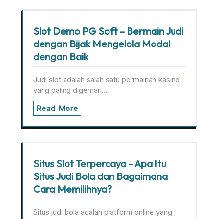
Slot Demo PG Soft – Bermain Judi
dengan Bijak Mengelola Modal
dengan Baik
Judi slot adalah salah satu permainan kasino
yang paling digemari…
Read More
Situs Slot Terpercaya – Apa Itu
Situs Judi Bola dan Bagaimana
Cara Memilihnya?
Situs judi bola adalah platform online yang