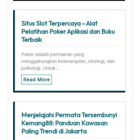
Situs Slot Terpercaya – Alat
Pelatihan Poker Aplikasi dan Buku
Terbaik
Poker adalah permainan yang
menggabungkan keterampilan, strategi, dan
psikologi. Untuk…
Read More
Menjelajahi Permata Tersembunyi
Kemang88: Panduan Kawasan
Paling Trendi di Jakarta