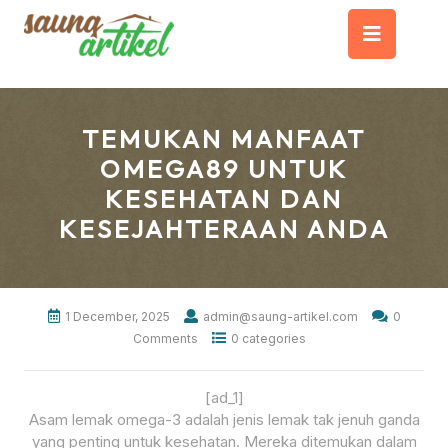
Skip
Op
to
content
But
TEMUKAN MANFAAT
OMEGA89 UNTUK
KESEHATAN DAN
KESEJAHTERAAN ANDA
1 December, 2025
admin@saung-artikel.com
0
Comments
0 categories
[ad_1]
Asam lemak omega-3 adalah jenis lemak tak jenuh ganda
yang penting untuk kesehatan. Mereka ditemukan dalam