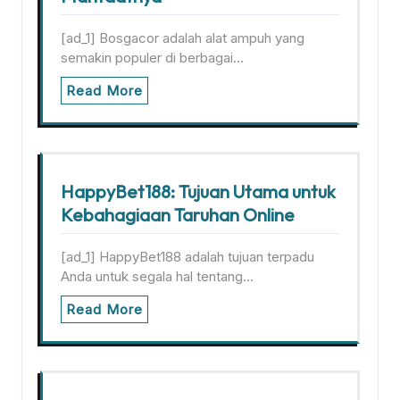
[ad_1] Bosgacor adalah alat ampuh yang
semakin populer di berbagai…
Read More
HappyBet188: Tujuan Utama untuk
Kebahagiaan Taruhan Online
[ad_1] HappyBet188 adalah tujuan terpadu
Anda untuk segala hal tentang…
Read More