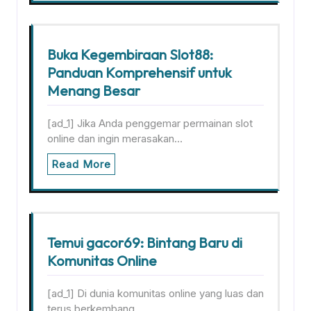
Buka Kegembiraan Slot88:
Panduan Komprehensif untuk
Menang Besar
[ad_1] Jika Anda penggemar permainan slot
online dan ingin merasakan…
Read More
Temui gacor69: Bintang Baru di
Komunitas Online
[ad_1] Di dunia komunitas online yang luas dan
terus berkembang,…