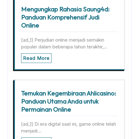
Mengungkap Rahasia Saung4d:
Panduan Komprehensif Judi
Online
[ad_1] Perjudian online menjadi semakin
populer dalam beberapa tahun terakhir,…
Read More
Temukan Kegembiraan Ahlicasino:
Panduan Utama Anda untuk
Permainan Online
[ad_1] Di era digital saat ini, game online telah
menjadi…