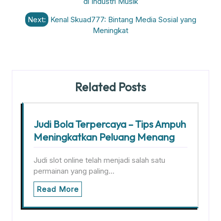
di Industri Musik
Next:
Kenal Skuad777: Bintang Media Sosial yang
Meningkat
Related Posts
Judi Bola Terpercaya – Tips Ampuh
Meningkatkan Peluang Menang
Judi slot online telah menjadi salah satu
permainan yang paling…
Read More