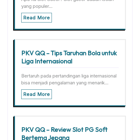
yang populer…
Read More
PKV QQ – Tips Taruhan Bola untuk
Liga Internasional
Bertaruh pada pertandingan liga internasional
bisa menjadi pengalaman yang menarik…
Read More
PKV QQ – Review Slot PG Soft
Bertema Jepang