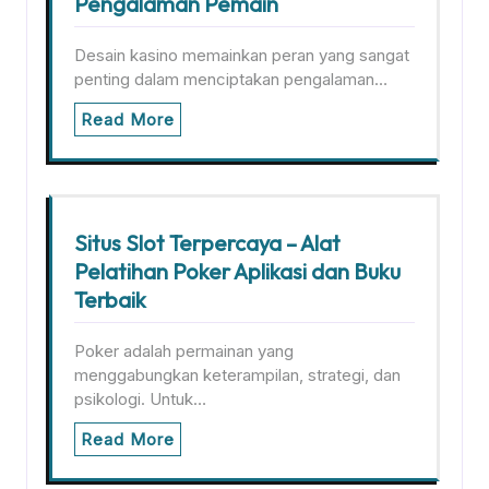
Pengalaman Pemain
Desain kasino memainkan peran yang sangat
penting dalam menciptakan pengalaman…
Read More
Situs Slot Terpercaya – Alat
Pelatihan Poker Aplikasi dan Buku
Terbaik
Poker adalah permainan yang
menggabungkan keterampilan, strategi, dan
psikologi. Untuk…
Read More