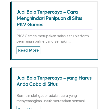
Judi Bola Terpercaya – Cara
Menghindari Penipuan di Situs
PKV Games
PKV Games merupakan salah satu platform
permainan online yang semakin…
Read More
Judi Bola Terpercaya – yang Harus
Anda Coba di Situs
Bermain slot gacor adalah cara yang
menyenangkan untuk merasakan sensasi…