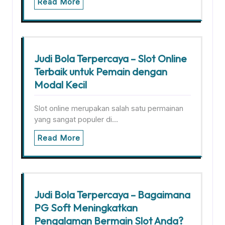
Read More
Judi Bola Terpercaya – Slot Online
Terbaik untuk Pemain dengan
Modal Kecil
Slot online merupakan salah satu permainan
yang sangat populer di…
Read More
Judi Bola Terpercaya – Bagaimana
PG Soft Meningkatkan
Pengalaman Bermain Slot Anda?