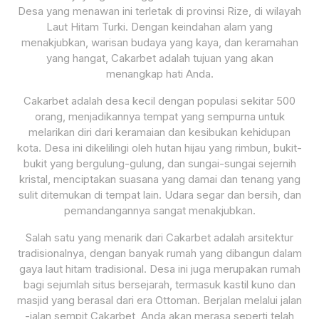
Desa yang menawan ini terletak di provinsi Rize, di wilayah
Laut Hitam Turki. Dengan keindahan alam yang
menakjubkan, warisan budaya yang kaya, dan keramahan
yang hangat, Cakarbet adalah tujuan yang akan
menangkap hati Anda.
Cakarbet adalah desa kecil dengan populasi sekitar 500
orang, menjadikannya tempat yang sempurna untuk
melarikan diri dari keramaian dan kesibukan kehidupan
kota. Desa ini dikelilingi oleh hutan hijau yang rimbun, bukit-
bukit yang bergulung-gulung, dan sungai-sungai sejernih
kristal, menciptakan suasana yang damai dan tenang yang
sulit ditemukan di tempat lain. Udara segar dan bersih, dan
pemandangannya sangat menakjubkan.
Salah satu yang menarik dari Cakarbet adalah arsitektur
tradisionalnya, dengan banyak rumah yang dibangun dalam
gaya laut hitam tradisional. Desa ini juga merupakan rumah
bagi sejumlah situs bersejarah, termasuk kastil kuno dan
masjid yang berasal dari era Ottoman. Berjalan melalui jalan
-jalan sempit Cakarbet, Anda akan merasa seperti telah