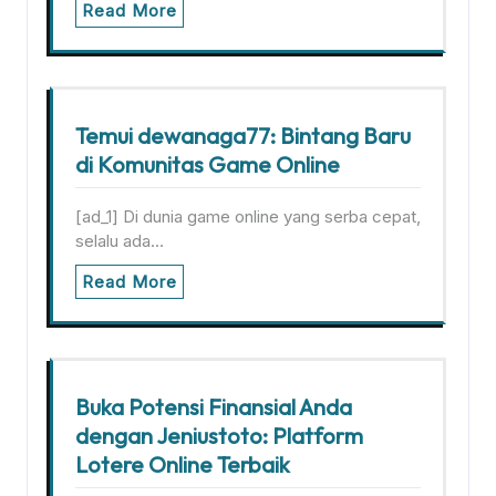
Read More
Temui dewanaga77: Bintang Baru
di Komunitas Game Online
[ad_1] Di dunia game online yang serba cepat,
selalu ada…
Read More
Buka Potensi Finansial Anda
dengan Jeniustoto: Platform
Lotere Online Terbaik