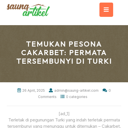
Skip
Op
to
content
But
TEMUKAN PESONA
CAKARBET: PERMATA
TERSEMBUNYI DI TURKI
26 April, 2025
admin@saung-artikel.com
0
Comments
0 categories
[ad_1]
Terletak di pegunungan Turki yang indah terletak permata
tersembunyi yang menunggu untuk ditemukan – Cakarbet.