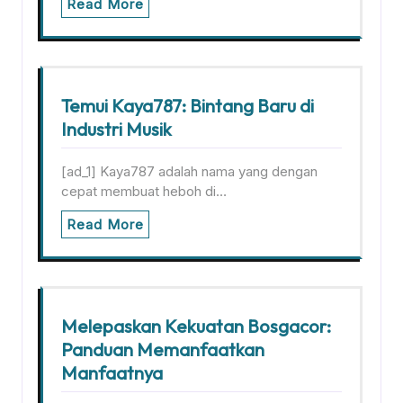
Read More
Temui Kaya787: Bintang Baru di
Industri Musik
[ad_1] Kaya787 adalah nama yang dengan
cepat membuat heboh di…
Read More
Melepaskan Kekuatan Bosgacor:
Panduan Memanfaatkan
Manfaatnya