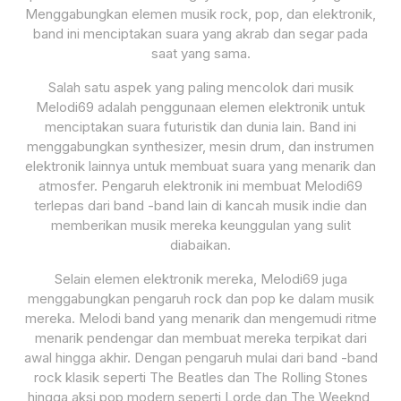
Menggabungkan elemen musik rock, pop, dan elektronik,
band ini menciptakan suara yang akrab dan segar pada
saat yang sama.
Salah satu aspek yang paling mencolok dari musik
Melodi69 adalah penggunaan elemen elektronik untuk
menciptakan suara futuristik dan dunia lain. Band ini
menggabungkan synthesizer, mesin drum, dan instrumen
elektronik lainnya untuk membuat suara yang menarik dan
atmosfer. Pengaruh elektronik ini membuat Melodi69
terlepas dari band -band lain di kancah musik indie dan
memberikan musik mereka keunggulan yang sulit
diabaikan.
Selain elemen elektronik mereka, Melodi69 juga
menggabungkan pengaruh rock dan pop ke dalam musik
mereka. Melodi band yang menarik dan mengemudi ritme
menarik pendengar dan membuat mereka terpikat dari
awal hingga akhir. Dengan pengaruh mulai dari band -band
rock klasik seperti The Beatles dan The Rolling Stones
hingga aksi pop modern seperti Lorde dan The Weeknd,