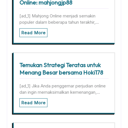
Online: mahjongjp88
[ad_1] Mahjong Online menjadi semakin
populer dalam beberapa tahun terakhir,…
Read More
Temukan Strategi Teratas untuk
Menang Besar bersama Hoki178
[ad_1] Jika Anda penggemar perjudian online
dan ingin memaksimalkan kemenangan,…
Read More