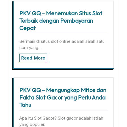
PKV QQ – Menemukan Situs Slot
Terbaik dengan Pembayaran
Cepat
Bermain di situs slot online adalah salah satu
cara yang…
Read More
PKV QQ – Mengungkap Mitos dan
Fakta Slot Gacor yang Perlu Anda
Tahu
Apa Itu Slot Gacor? Slot gacor adalah istilah
yang populer…