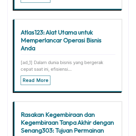
Atlas123: Alat Utama untuk
Memperlancar Operasi Bisnis
Anda
[ad_1] Dalam dunia bisnis yang bergerak
cepat saat ini, efisiensi…
Read More
Rasakan Kegembiraan dan
Kegembiraan Tanpa Akhir dengan
Senang303: Tujuan Permainan