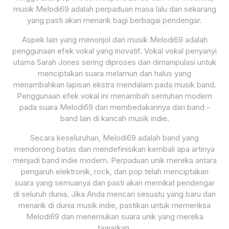
musik Melodi69 adalah perpaduan masa lalu dan sekarang
yang pasti akan menarik bagi berbagai pendengar.
Aspek lain yang menonjol dari musik Melodi69 adalah
penggunaan efek vokal yang inovatif. Vokal vokal penyanyi
utama Sarah Jones sering diproses dan dimanipulasi untuk
menciptakan suara melamun dan halus yang
menambahkan lapisan ekstra mendalam pada musik band.
Penggunaan efek vokal ini menambah sentuhan modern
pada suara Melodi69 dan membedakannya dari band -
band lain di kancah musik indie.
Secara keseluruhan, Melodi69 adalah band yang
mendorong batas dan mendefinisikan kembali apa artinya
menjadi band indie modern. Perpaduan unik mereka antara
pengaruh elektronik, rock, dan pop telah menciptakan
suara yang semuanya dan pasti akan memikat pendengar
di seluruh dunia. Jika Anda mencari sesuatu yang baru dan
menarik di dunia musik indie, pastikan untuk memeriksa
Melodi69 dan menemukan suara unik yang mereka
tawarkan.