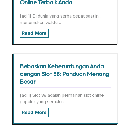
Online Terbaik Anda
[ad_1] Di dunia yang serba cepat saat ini,
menemukan waktu…
Read More
Bebaskan Keberuntungan Anda
dengan Slot 88: Panduan Menang
Besar
[ad_1] Slot 88 adalah permainan slot online
populer yang semakin…
Read More