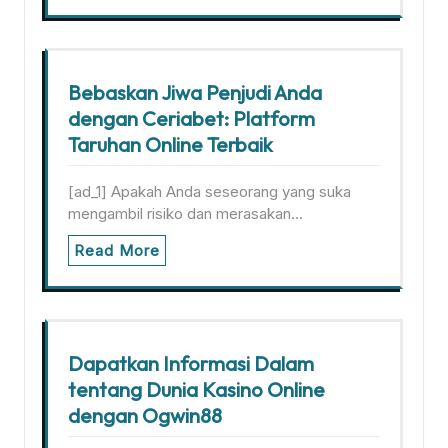
Bebaskan Jiwa Penjudi Anda
dengan Ceriabet: Platform
Taruhan Online Terbaik
[ad_1] Apakah Anda seseorang yang suka
mengambil risiko dan merasakan…
Read More
Dapatkan Informasi Dalam
tentang Dunia Kasino Online
dengan Ogwin88