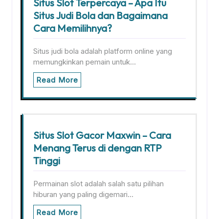
Situs Slot Terpercaya – Apa Itu
Situs Judi Bola dan Bagaimana
Cara Memilihnya?
Situs judi bola adalah platform online yang
memungkinkan pemain untuk…
Read More
Situs Slot Gacor Maxwin – Cara
Menang Terus di dengan RTP
Tinggi
Permainan slot adalah salah satu pilihan
hiburan yang paling digemari…
Read More