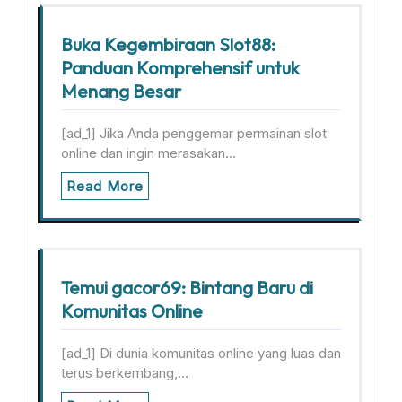
Buka Kegembiraan Slot88:
Panduan Komprehensif untuk
Menang Besar
[ad_1] Jika Anda penggemar permainan slot
online dan ingin merasakan…
Read More
Temui gacor69: Bintang Baru di
Komunitas Online
[ad_1] Di dunia komunitas online yang luas dan
terus berkembang,…