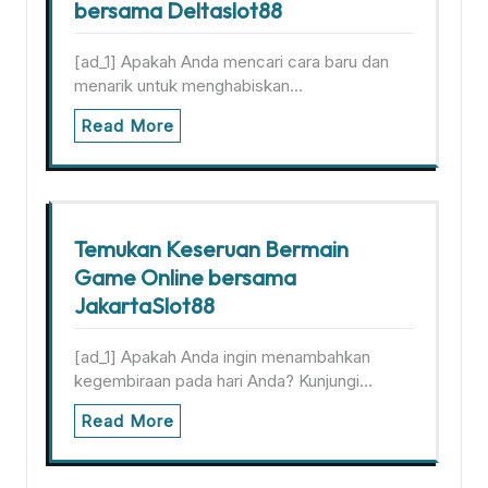
bersama Deltaslot88
[ad_1] Apakah Anda mencari cara baru dan
menarik untuk menghabiskan…
Read More
Temukan Keseruan Bermain
Game Online bersama
JakartaSlot88
[ad_1] Apakah Anda ingin menambahkan
kegembiraan pada hari Anda? Kunjungi…
Read More