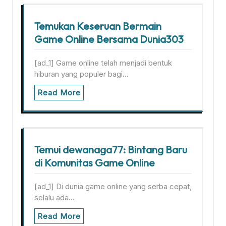
Temukan Keseruan Bermain
Game Online Bersama Dunia303
[ad_1] Game online telah menjadi bentuk
hiburan yang populer bagi…
Read More
Temui dewanaga77: Bintang Baru
di Komunitas Game Online
[ad_1] Di dunia game online yang serba cepat,
selalu ada…
Read More