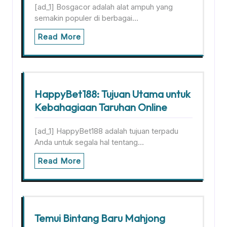
[ad_1] Bosgacor adalah alat ampuh yang
semakin populer di berbagai…
Read More
HappyBet188: Tujuan Utama untuk
Kebahagiaan Taruhan Online
[ad_1] HappyBet188 adalah tujuan terpadu
Anda untuk segala hal tentang…
Read More
Temui Bintang Baru Mahjong