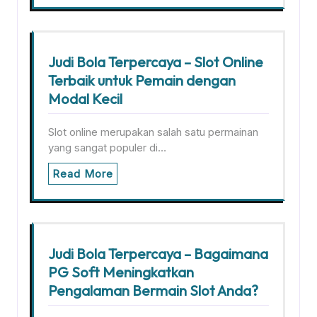
Judi Bola Terpercaya – Slot Online
Terbaik untuk Pemain dengan
Modal Kecil
Slot online merupakan salah satu permainan
yang sangat populer di…
Read More
Judi Bola Terpercaya – Bagaimana
PG Soft Meningkatkan
Pengalaman Bermain Slot Anda?