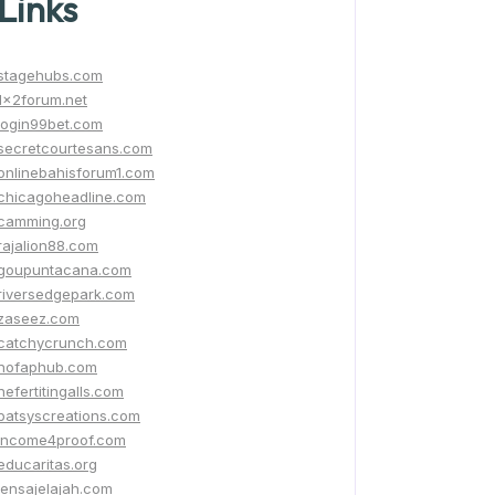
Links
stagehubs.com
1x2forum.net
login99bet.com
secretcourtesans.com
onlinebahisforum1.com
chicagoheadline.com
camming.org
rajalion88.com
goupuntacana.com
riversedgepark.com
zaseez.com
catchycrunch.com
nofaphub.com
nefertitingalls.com
patsyscreations.com
income4proof.com
educaritas.org
lensajelajah.com