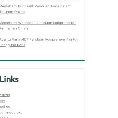
Memahami Bunga99: Panduan Anda dalam
Taruhan Online
Memahami Winlose99: Panduan Komprehensif
Permainan Online
Apa itu Parlay4D? Panduan Komprehensif untuk
Pengguna Baru
Links
asikqq
pkv
judi qq
dominoqq pkv
gaple