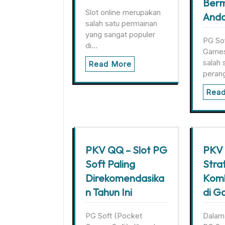
Berm
Slot online merupakan
And
salah satu permainan
yang sangat populer
PG So
di…
Games
salah 
Read More
peran
Rea
PKV QQ – Slot PG
PKV
Soft Paling
Stra
Direkomendasika
Komb
n Tahun Ini
di G
PG Soft (Pocket
Dalam