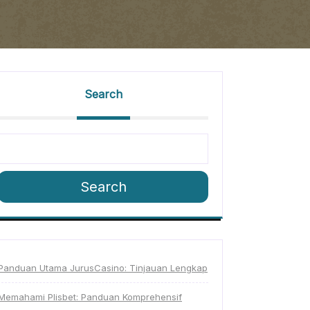
Search
Search
Panduan Utama JurusCasino: Tinjauan Lengkap
Memahami Plisbet: Panduan Komprehensif