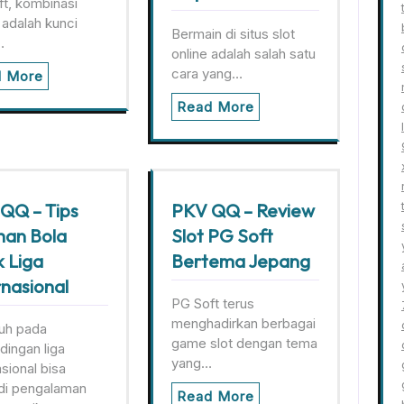
t, kombinasi
adalah kunci
Bermain di situs slot
…
online adalah salah satu
cara yang…
d More
Read More
QQ – Tips
PKV QQ – Review
han Bola
Slot PG Soft
k Liga
Bertema Jepang
rnasional
PG Soft terus
menghadirkan berbagai
ruh pada
game slot dengan tema
dingan liga
yang…
asional bisa
di pengalaman
Read More