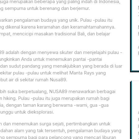
 juga merupakan beberapa yang paling indah di Indonesia,
ang sempurna untuk berenang dan berjemur.
rkan pengalaman budaya yang unik. Pulau -pulau itu
yang dikenal karena keramahan dan keramahtamahannya.
at, mencicipi masakan tradisional Bali, dan belajar
89 adalah dengan menyewa skuter dan menjelajahi pulau -
ungkinkan Anda untuk menemukan pantai -pantai
l, dan sudut pandang yang menakjubkan yang berada di luar
sekitar pulau -pulau untuk melihat Manta Rays yang
but air di sekitar rumah Nusa89.
ebih suka berpetualang, NUSA89 menawarkan berbagai
n hiking. Pulau -pulau itu juga merupakan rumah bagi
ia, dengan taman karang berwarna -warni, gua -gua
unggu untuk dieksplorasi.
aian dan menemukan surga sejati, pertimbangkan untuk
dahan alam yang tak tersentuh, pengalaman budaya yang
 yang sempurna bagi para pelancong yang mencari liburan