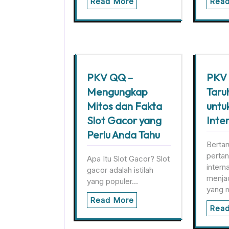
Read More
Rea
PKV QQ –
PKV 
Mengungkap
Taru
Mitos dan Fakta
untu
Slot Gacor yang
Inte
Perlu Anda Tahu
Berta
pertan
Apa Itu Slot Gacor? Slot
intern
gacor adalah istilah
menja
yang populer…
yang 
Read More
Rea