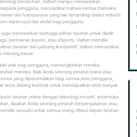
eknologi blockchain, Valbet mampu menawarkan
n kepada pengguna, memastikan bahwa semua transaksi
manan dan transparansi yang tak tertandingi dalam industri
tform tepercaya dan andal bagi pengguna.
 juga menawarkan berbagai pilihan taruhan untuk dipilih
a, permainan kasino, atau eSports, Valbet memiliki
lihan taruhan dan peluang kompetitif, Valbet memastikan
k menang besar.
adiah unik bagi pengguna, memungkinkan mereka
aruhan mereka. Baik Anda seorang petaruh biasa atau
 bonus yang diperuntukkan bagi semua jenis pengguna,
k terus datang kembali untuk mendapatkan lebih banyak.
stri taruhan online dengan teknologi inovatif, antarmuka
ruhan. Apakah Anda seorang petaruh berpengalaman atau
t memiliki sesuatu untuk semua orang. Masa depan taruhan