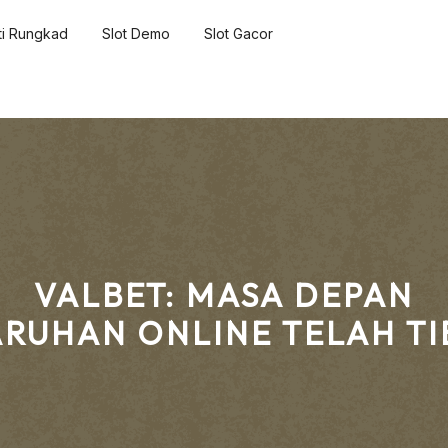
ti Rungkad
Slot Demo
Slot Gacor
VALBET: MASA DEPAN
ARUHAN ONLINE TELAH TI