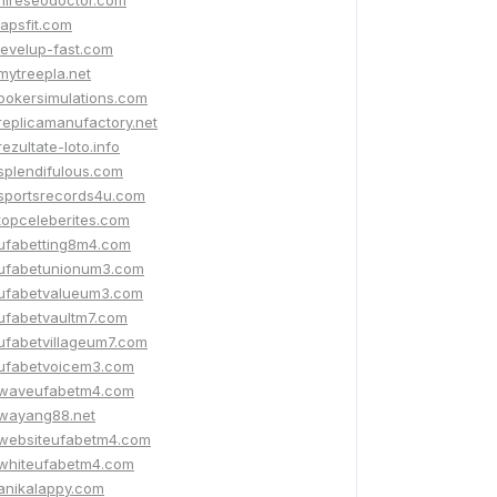
lapsfit.com
levelup-fast.com
mytreepla.net
pokersimulations.com
replicamanufactory.net
rezultate-loto.info
splendifulous.com
sportsrecords4u.com
topceleberites.com
ufabetting8m4.com
ufabetunionum3.com
ufabetvalueum3.com
ufabetvaultm7.com
ufabetvillageum7.com
ufabetvoicem3.com
waveufabetm4.com
wayang88.net
websiteufabetm4.com
whiteufabetm4.com
anikalappy.com