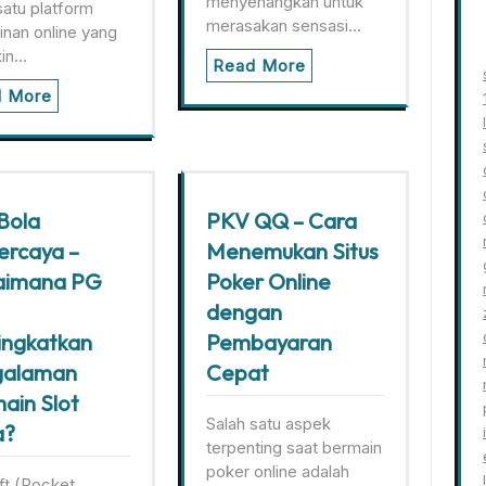
menyenangkan untuk
satu platform
merasakan sensasi…
nan online yang
in…
Read More
d More
 Bola
PKV QQ – Cara
ercaya –
Menemukan Situs
aimana PG
Poker Online
dengan
ngkatkan
Pembayaran
galaman
Cepat
ain Slot
Salah satu aspek
a?
terpenting saat bermain
poker online adalah
ft (Pocket