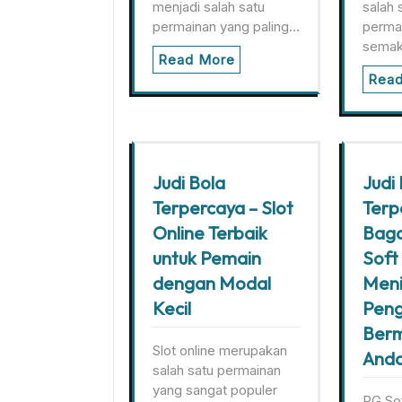
menjadi salah satu
salah 
permainan yang paling…
permai
semak
Read More
Rea
Judi Bola
Judi
Terpercaya – Slot
Terp
Online Terbaik
Bag
untuk Pemain
Soft
dengan Modal
Meni
Kecil
Pen
Berm
Slot online merupakan
And
salah satu permainan
yang sangat populer
PG So