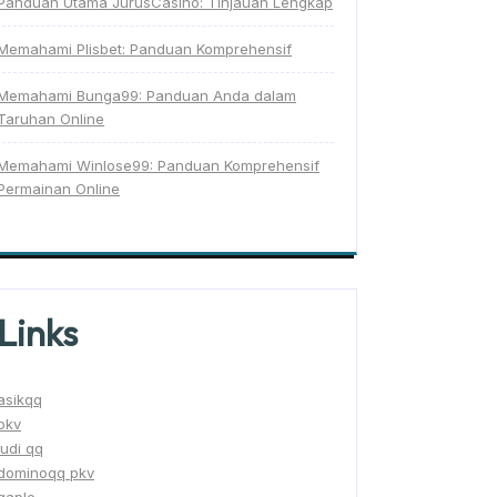
Panduan Utama JurusCasino: Tinjauan Lengkap
Memahami Plisbet: Panduan Komprehensif
Memahami Bunga99: Panduan Anda dalam
Taruhan Online
Memahami Winlose99: Panduan Komprehensif
Permainan Online
Links
asikqq
pkv
judi qq
dominoqq pkv
gaple