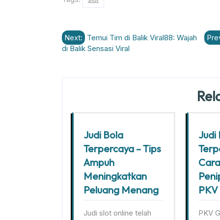
Post
Next:
Temui Tim di Balik Viral88: Wajah
Pre
di Balik Sensasi Viral
navigation
Rel
Judi Bola
Judi
Terpercaya – Tips
Terp
Ampuh
Cara
Meningkatkan
Peni
Peluang Menang
PKV
Judi slot online telah
PKV G