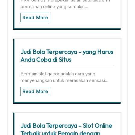
permainan online yang semakin…
Read More
Judi Bola Terpercaya – yang Harus
Anda Coba di Situs
Bermain slot gacor adalah cara yang
menyenangkan untuk merasakan sensasi…
Read More
Judi Bola Terpercaya – Slot Online
Terbaik untuk Pemain dengan