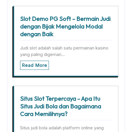
Slot Demo PG Soft – Bermain Judi
dengan Bijak Mengelola Modal
dengan Baik
Judi slot adalah salah satu permainan kasino
yang paling digemari…
Read More
Situs Slot Terpercaya – Apa Itu
Situs Judi Bola dan Bagaimana
Cara Memilihnya?
Situs judi bola adalah platform online yang