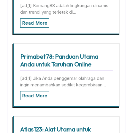
[ad_1] Kemang88 adalah lingkungan dinamis
dan trendi yang terletak di…
Read More
Primabet78: Panduan Utama
Anda untuk Taruhan Online
[ad_1] Jika Anda penggemar olahraga dan
ingin menambahkan sedikit kegembiraan…
Read More
Atlas123: Alat Utama untuk