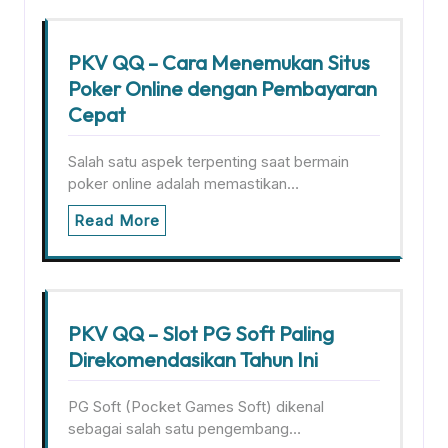
PKV QQ – Cara Menemukan Situs
Poker Online dengan Pembayaran
Cepat
Salah satu aspek terpenting saat bermain
poker online adalah memastikan…
Read More
PKV QQ – Slot PG Soft Paling
Direkomendasikan Tahun Ini
PG Soft (Pocket Games Soft) dikenal
sebagai salah satu pengembang…