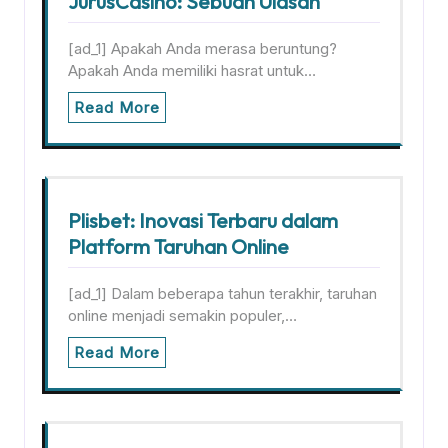
JurusCasino: Sebuah Ulasan
[ad_1] Apakah Anda merasa beruntung?
Apakah Anda memiliki hasrat untuk…
Read More
Plisbet: Inovasi Terbaru dalam
Platform Taruhan Online
[ad_1] Dalam beberapa tahun terakhir, taruhan
online menjadi semakin populer,…
Read More