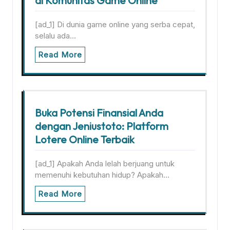
di Komunitas Game Online
[ad_1] Di dunia game online yang serba cepat,
selalu ada…
Read More
Buka Potensi Finansial Anda
dengan Jeniustoto: Platform
Lotere Online Terbaik
[ad_1] Apakah Anda lelah berjuang untuk
memenuhi kebutuhan hidup? Apakah…
Read More