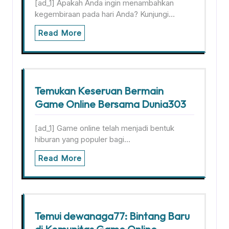
[ad_1] Apakah Anda ingin menambahkan
kegembiraan pada hari Anda? Kunjungi…
Read More
Temukan Keseruan Bermain
Game Online Bersama Dunia303
[ad_1] Game online telah menjadi bentuk
hiburan yang populer bagi…
Read More
Temui dewanaga77: Bintang Baru