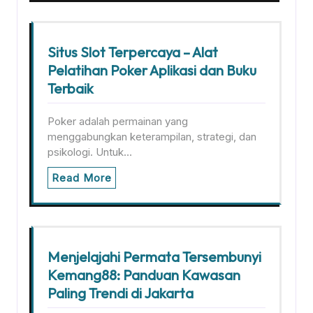
Situs Slot Terpercaya – Alat
Pelatihan Poker Aplikasi dan Buku
Terbaik
Poker adalah permainan yang
menggabungkan keterampilan, strategi, dan
psikologi. Untuk…
Read More
Menjelajahi Permata Tersembunyi
Kemang88: Panduan Kawasan
Paling Trendi di Jakarta