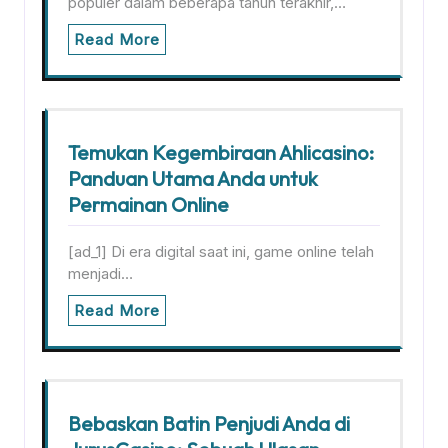
populer dalam beberapa tahun terakhir,…
Read More
Temukan Kegembiraan Ahlicasino:
Panduan Utama Anda untuk
Permainan Online
[ad_1] Di era digital saat ini, game online telah
menjadi…
Read More
Bebaskan Batin Penjudi Anda di