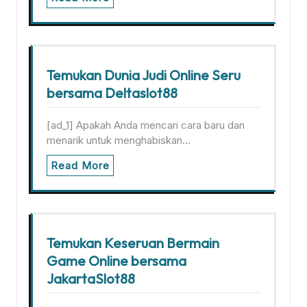
Temukan Dunia Judi Online Seru
bersama Deltaslot88
[ad_1] Apakah Anda mencari cara baru dan
menarik untuk menghabiskan…
Read More
Temukan Keseruan Bermain
Game Online bersama
JakartaSlot88