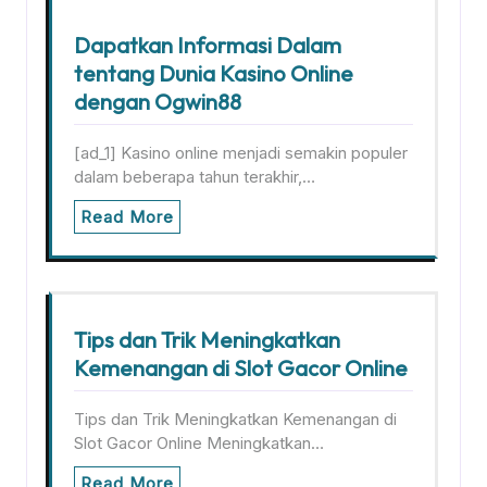
Dapatkan Informasi Dalam
tentang Dunia Kasino Online
dengan Ogwin88
[ad_1] Kasino online menjadi semakin populer
dalam beberapa tahun terakhir,…
Read More
Tips dan Trik Meningkatkan
Kemenangan di Slot Gacor Online
Tips dan Trik Meningkatkan Kemenangan di
Slot Gacor Online Meningkatkan…
Read More