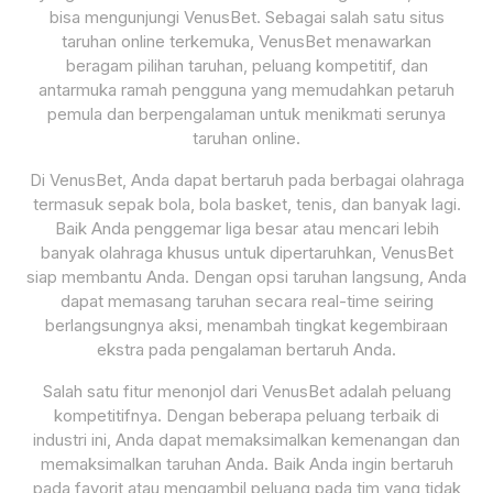
bisa mengunjungi VenusBet. Sebagai salah satu situs
taruhan online terkemuka, VenusBet menawarkan
beragam pilihan taruhan, peluang kompetitif, dan
antarmuka ramah pengguna yang memudahkan petaruh
pemula dan berpengalaman untuk menikmati serunya
taruhan online.
Di VenusBet, Anda dapat bertaruh pada berbagai olahraga
termasuk sepak bola, bola basket, tenis, dan banyak lagi.
Baik Anda penggemar liga besar atau mencari lebih
banyak olahraga khusus untuk dipertaruhkan, VenusBet
siap membantu Anda. Dengan opsi taruhan langsung, Anda
dapat memasang taruhan secara real-time seiring
berlangsungnya aksi, menambah tingkat kegembiraan
ekstra pada pengalaman bertaruh Anda.
Salah satu fitur menonjol dari VenusBet adalah peluang
kompetitifnya. Dengan beberapa peluang terbaik di
industri ini, Anda dapat memaksimalkan kemenangan dan
memaksimalkan taruhan Anda. Baik Anda ingin bertaruh
pada favorit atau mengambil peluang pada tim yang tidak