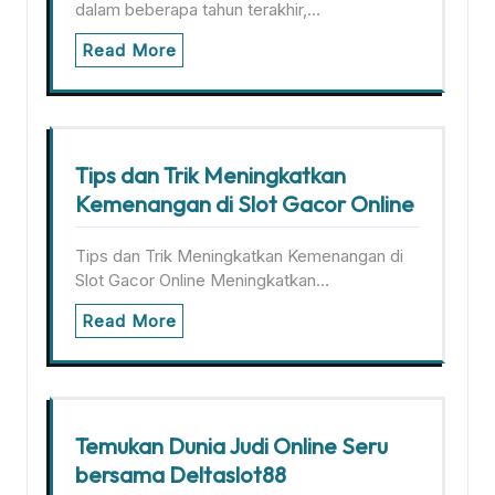
dalam beberapa tahun terakhir,…
Read More
Tips dan Trik Meningkatkan
Kemenangan di Slot Gacor Online
Tips dan Trik Meningkatkan Kemenangan di
Slot Gacor Online Meningkatkan…
Read More
Temukan Dunia Judi Online Seru
bersama Deltaslot88