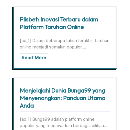
Plisbet: Inovasi Terbaru dalam
Platform Taruhan Online
[ad_1] Dalam beberapa tahun terakhir, taruhan
online menjadi semakin populer,…
Read More
Menjelajahi Dunia Bunga99 yang
Menyenangkan: Panduan Utama
Anda
[ad_1] Bunga99 adalah platform online
populer yang menawarkan berbagai pilihan…