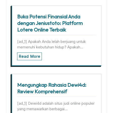
Buka Potensi Finansial Anda
dengan Jeniustoto: Platform
Lotere Online Terbaik
[ad_1] Apakah Anda lelah berjuang untuk
memenuhi kebutuhan hidup? Apakah…
Read More
Mengungkap Rahasia Dewi4d:
Review Komprehensif
[ad_1] Dewi4d adalah situs judi online populer
yang menawarkan berbagai…