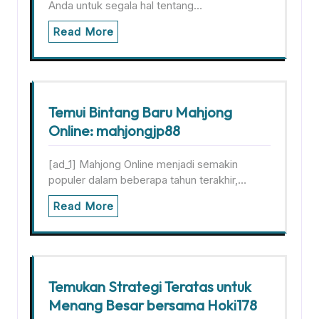
Anda untuk segala hal tentang…
Read More
Temui Bintang Baru Mahjong
Online: mahjongjp88
[ad_1] Mahjong Online menjadi semakin
populer dalam beberapa tahun terakhir,…
Read More
Temukan Strategi Teratas untuk
Menang Besar bersama Hoki178