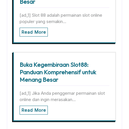
Besar
[ad_1] Slot 88 adalah permainan slot online
populer yang semakin…
Read More
Buka Kegembiraan Slot88:
Panduan Komprehensif untuk
Menang Besar
[ad_1] Jika Anda penggemar permainan slot
online dan ingin merasakan…
Read More