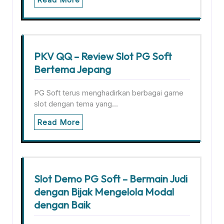
PKV QQ – Review Slot PG Soft
Bertema Jepang
PG Soft terus menghadirkan berbagai game
slot dengan tema yang…
Read More
Slot Demo PG Soft – Bermain Judi
dengan Bijak Mengelola Modal
dengan Baik