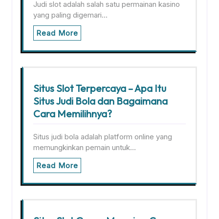
Judi slot adalah salah satu permainan kasino
yang paling digemari…
Read More
Situs Slot Terpercaya – Apa Itu
Situs Judi Bola dan Bagaimana
Cara Memilihnya?
Situs judi bola adalah platform online yang
memungkinkan pemain untuk…
Read More