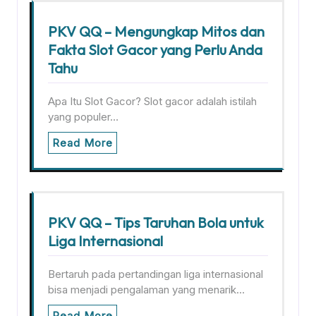
PKV QQ – Mengungkap Mitos dan
Fakta Slot Gacor yang Perlu Anda
Tahu
Apa Itu Slot Gacor? Slot gacor adalah istilah
yang populer…
Read More
PKV QQ – Tips Taruhan Bola untuk
Liga Internasional
Bertaruh pada pertandingan liga internasional
bisa menjadi pengalaman yang menarik…
Read More