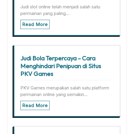
Judi slot online telah menjadi salah satu
permainan yang paling…
Read More
Judi Bola Terpercaya – Cara
Menghindari Penipuan di Situs
PKV Games
PKV Games merupakan salah satu platform
permainan online yang semakin…
Read More