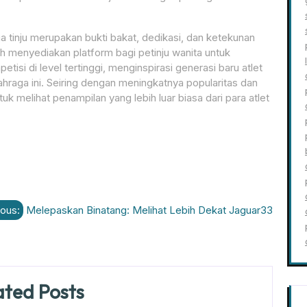
ia tinju merupakan bukti bakat, dedikasi, dan ketekunan
h menyediakan platform bagi petinju wanita untuk
si di level tertinggi, menginspirasi generasi baru atlet
hraga ini. Seiring dengan meningkatnya popularitas dan
uk melihat penampilan yang lebih luar biasa dari para atlet
ious:
Melepaskan Binatang: Melihat Lebih Dekat Jaguar33
ated Posts