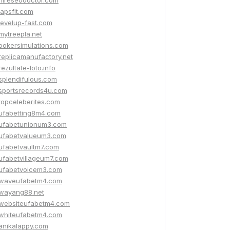
lapsfit.com
levelup-fast.com
mytreepla.net
pokersimulations.com
replicamanufactory.net
rezultate-loto.info
splendifulous.com
sportsrecords4u.com
topceleberites.com
ufabetting8m4.com
ufabetunionum3.com
ufabetvalueum3.com
ufabetvaultm7.com
ufabetvillageum7.com
ufabetvoicem3.com
waveufabetm4.com
wayang88.net
websiteufabetm4.com
whiteufabetm4.com
anikalappy.com