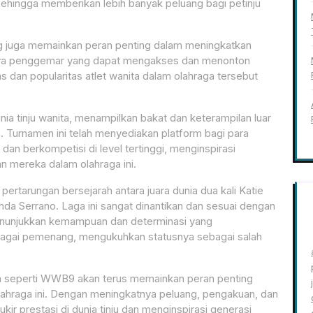
hingga memberikan lebih banyak peluang bagi petinju
ng juga memainkan peran penting dalam meningkatkan
knya penggemar yang dapat mengakses dan menonton
itas dan popularitas atlet wanita dalam olahraga tersebut
a tinju wanita, menampilkan bakat dan keterampilan luar
nia. Turnamen ini telah menyediakan platform bagi para
n berkompetisi di level tertinggi, menginspirasi
an mereka dalam olahraga ini.
rtarungan bersejarah antara juara dunia dua kali Katie
da Serrano. Laga ini sangat dinantikan dan sesuai dengan
enunjukkan kemampuan dan determinasi yang
ebagai pemenang, mengukuhkan statusnya sebagai salah
ara seperti WWB9 akan terus memainkan peran penting
olahraga ini. Dengan meningkatnya peluang, pengakuan, dan
kir prestasi di dunia tinju dan menginspirasi generasi