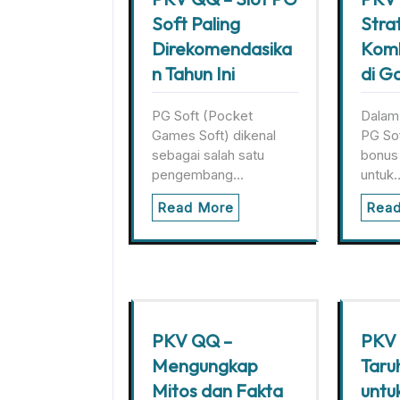
Soft Paling
Stra
Direkomendasika
Komb
n Tahun Ini
di G
PG Soft (Pocket
Dalam
Games Soft) dikenal
PG Sof
sebagai salah satu
bonus 
pengembang…
untuk
Read More
Rea
PKV QQ –
PKV 
Mengungkap
Taru
Mitos dan Fakta
untu