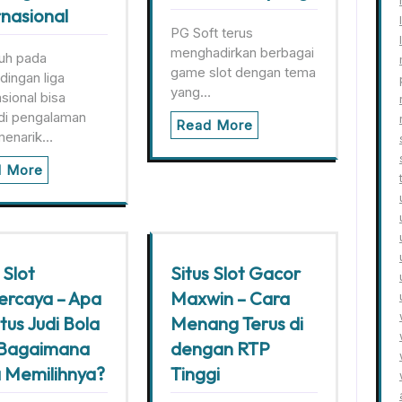
rnasional
PG Soft terus
menghadirkan berbagai
ruh pada
game slot dengan tema
dingan liga
yang…
asional bisa
di pengalaman
Read More
menarik…
d More
 Slot
Situs Slot Gacor
ercaya – Apa
Maxwin – Cara
itus Judi Bola
Menang Terus di
 Bagaimana
dengan RTP
 Memilihnya?
Tinggi