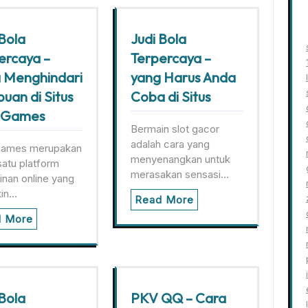
 Bola
Judi Bola
ercaya –
Terpercaya –
 Menghindari
yang Harus Anda
puan di Situs
Coba di Situs
 Games
Bermain slot gacor
adalah cara yang
ames merupakan
menyenangkan untuk
satu platform
merasakan sensasi…
nan online yang
in…
Read More
d More
 Bola
PKV QQ – Cara