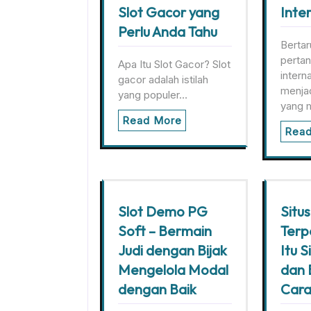
Slot Gacor yang
Inte
Perlu Anda Tahu
Berta
pertan
Apa Itu Slot Gacor? Slot
intern
gacor adalah istilah
menja
yang populer…
yang 
Read More
Rea
Slot Demo PG
Situs
Soft – Bermain
Terp
Judi dengan Bijak
Itu S
Mengelola Modal
dan
dengan Baik
Cara