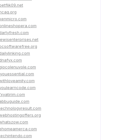
betflik09.net
ncaq.org
xenmicro.com
onlineshopera.com
dartyfresh.com
lewisenterprises.net
pcsoftwarefree.org
dailylinking.com
dnafyx.com
giocolenuvole.com
iyouessential.com
withloveamity.com
youlearncode.com
fxyatirim.com
abbuguide.com
technologyresult.com
webhostingoffers.org
whatszow.com
ehomeamerca.com
techintendo.com