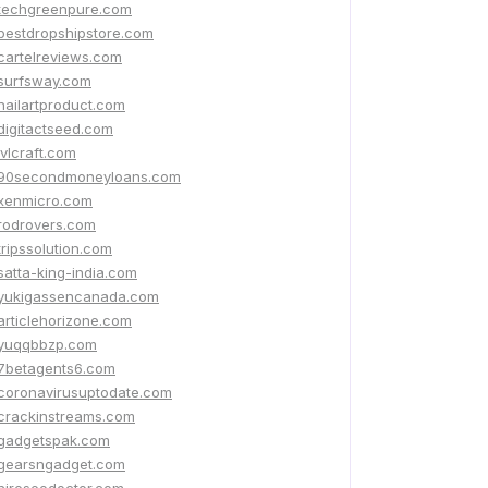
techgreenpure.com
bestdropshipstore.com
cartelreviews.com
surfsway.com
nailartproduct.com
digitactseed.com
lvlcraft.com
90secondmoneyloans.com
xenmicro.com
rodrovers.com
tripssolution.com
satta-king-india.com
yukigassencanada.com
articlehorizone.com
yuqqbbzp.com
7betagents6.com
coronavirusuptodate.com
crackinstreams.com
gadgetspak.com
gearsngadget.com
hireseodoctor.com