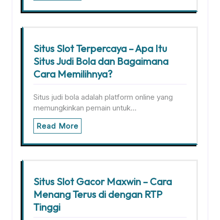
Situs Slot Terpercaya – Apa Itu
Situs Judi Bola dan Bagaimana
Cara Memilihnya?
Situs judi bola adalah platform online yang
memungkinkan pemain untuk…
Read More
Situs Slot Gacor Maxwin – Cara
Menang Terus di dengan RTP
Tinggi