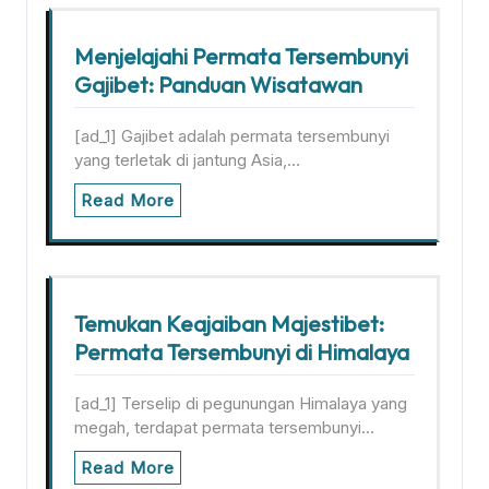
Menjelajahi Permata Tersembunyi
Gajibet: Panduan Wisatawan
[ad_1] Gajibet adalah permata tersembunyi
yang terletak di jantung Asia,…
Read More
Temukan Keajaiban Majestibet:
Permata Tersembunyi di Himalaya
[ad_1] Terselip di pegunungan Himalaya yang
megah, terdapat permata tersembunyi…
Read More