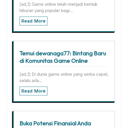
[ad_1] Game online telah menjadi bentuk
hiburan yang populer bagi…
Read More
Temui dewanaga77: Bintang Baru
di Komunitas Game Online
[ad_1] Di dunia game online yang serba cepat,
selalu ada…
Read More
Buka Potensi Finansial Anda