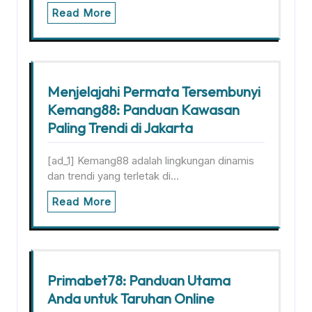
Read More
Menjelajahi Permata Tersembunyi
Kemang88: Panduan Kawasan
Paling Trendi di Jakarta
[ad_1] Kemang88 adalah lingkungan dinamis
dan trendi yang terletak di…
Read More
Primabet78: Panduan Utama
Anda untuk Taruhan Online