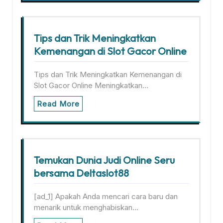
Tips dan Trik Meningkatkan
Kemenangan di Slot Gacor Online
Tips dan Trik Meningkatkan Kemenangan di
Slot Gacor Online Meningkatkan…
Read More
Temukan Dunia Judi Online Seru
bersama Deltaslot88
[ad_1] Apakah Anda mencari cara baru dan
menarik untuk menghabiskan…