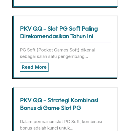
PKV QQ – Slot PG Soft Paling
Direkomendasikan Tahun Ini
PG Soft (Pocket Games Soft) dikenal
sebagai salah satu pengembang…
Read More
PKV QQ – Strategi Kombinasi
Bonus di Game Slot PG
Dalam permainan slot PG Soft, kombinasi
bonus adalah kunci untuk…