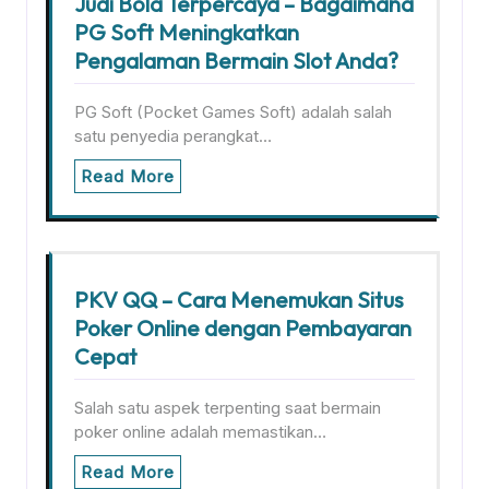
Judi Bola Terpercaya – Bagaimana
PG Soft Meningkatkan
Pengalaman Bermain Slot Anda?
PG Soft (Pocket Games Soft) adalah salah
satu penyedia perangkat…
Read More
PKV QQ – Cara Menemukan Situs
Poker Online dengan Pembayaran
Cepat
Salah satu aspek terpenting saat bermain
poker online adalah memastikan…
Read More