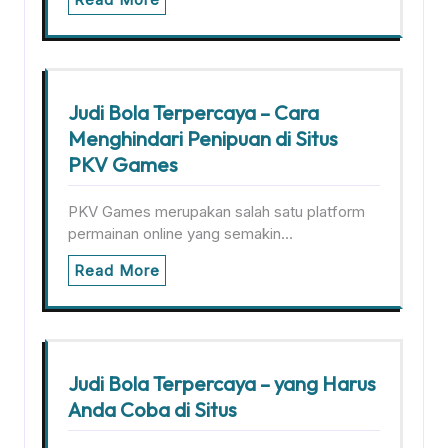
Judi Bola Terpercaya – Cara
Menghindari Penipuan di Situs
PKV Games
PKV Games merupakan salah satu platform
permainan online yang semakin…
Read More
Judi Bola Terpercaya – yang Harus
Anda Coba di Situs