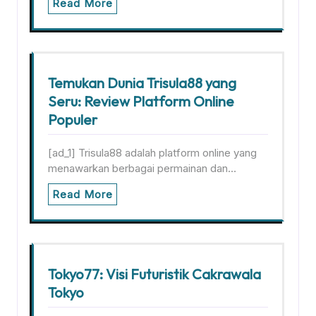
Read More
Temukan Dunia Trisula88 yang
Seru: Review Platform Online
Populer
[ad_1] Trisula88 adalah platform online yang
menawarkan berbagai permainan dan…
Read More
Tokyo77: Visi Futuristik Cakrawala
Tokyo