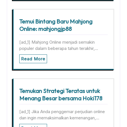
Temui Bintang Baru Mahjong
Online: mahjongjp88
[ad_1] Mahjong Online menjadi semakin
populer dalam beberapa tahun terakhir,…
Read More
Temukan Strategi Teratas untuk
Menang Besar bersama Hoki178
[ad_1] Jika Anda penggemar perjudian online
dan ingin memaksimalkan kemenangan,…