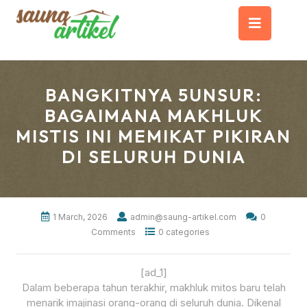
Skip
Op
to
content
But
BANGKITNYA 5UNSUR:
BAGAIMANA MAKHLUK
MISTIS INI MEMIKAT PIKIRAN
DI SELURUH DUNIA
1 March, 2026
admin@saung-artikel.com
0
Comments
0 categories
[ad_1]
Dalam beberapa tahun terakhir, makhluk mitos baru telah
menarik imajinasi orang-orang di seluruh dunia. Dikenal