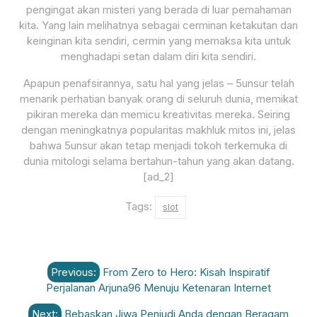
pengingat akan misteri yang berada di luar pemahaman
kita. Yang lain melihatnya sebagai cerminan ketakutan dan
keinginan kita sendiri, cermin yang memaksa kita untuk
menghadapi setan dalam diri kita sendiri.
Apapun penafsirannya, satu hal yang jelas – 5unsur telah
menarik perhatian banyak orang di seluruh dunia, memikat
pikiran mereka dan memicu kreativitas mereka. Seiring
dengan meningkatnya popularitas makhluk mitos ini, jelas
bahwa 5unsur akan tetap menjadi tokoh terkemuka di
dunia mitologi selama bertahun-tahun yang akan datang.
[ad_2]
Tags:
slot
Post
Previous:
From Zero to Hero: Kisah Inspiratif
navigation
Perjalanan Arjuna96 Menuju Ketenaran Internet
Next:
Bebaskan Jiwa Penjudi Anda dengan Beragam