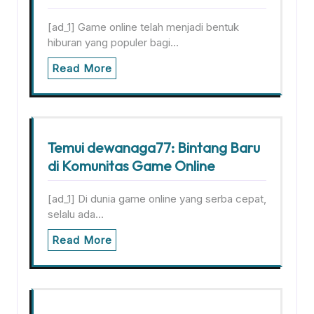
[ad_1] Game online telah menjadi bentuk
hiburan yang populer bagi…
Read More
Temui dewanaga77: Bintang Baru
di Komunitas Game Online
[ad_1] Di dunia game online yang serba cepat,
selalu ada…
Read More