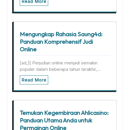
Read More
Mengungkap Rahasia Saung4d:
Panduan Komprehensif Judi
Online
[ad_1] Perjudian online menjadi semakin
populer dalam beberapa tahun terakhir,…
Read More
Temukan Kegembiraan Ahlicasino:
Panduan Utama Anda untuk
Permainan Online