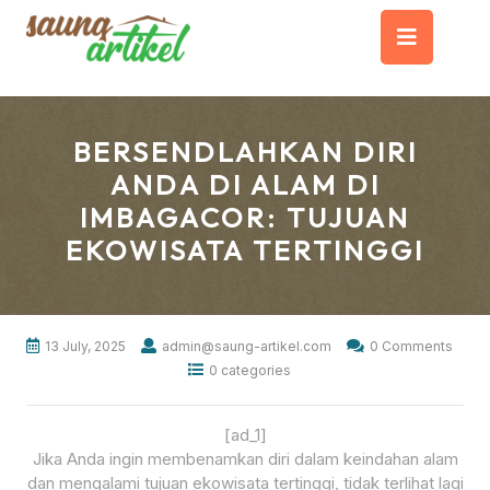
Skip
Op
to
content
But
BERSENDLAHKAN DIRI
ANDA DI ALAM DI
IMBAGACOR: TUJUAN
EKOWISATA TERTINGGI
13 July, 2025
admin@saung-artikel.com
0 Comments
0 categories
[ad_1]
Jika Anda ingin membenamkan diri dalam keindahan alam
dan mengalami tujuan ekowisata tertinggi, tidak terlihat lagi