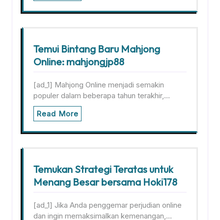
Temui Bintang Baru Mahjong
Online: mahjongjp88
[ad_1] Mahjong Online menjadi semakin
populer dalam beberapa tahun terakhir,…
Read More
Temukan Strategi Teratas untuk
Menang Besar bersama Hoki178
[ad_1] Jika Anda penggemar perjudian online
dan ingin memaksimalkan kemenangan,…