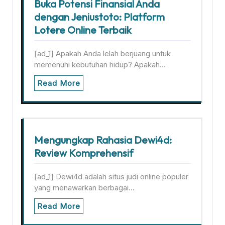
Buka Potensi Finansial Anda
dengan Jeniustoto: Platform
Lotere Online Terbaik
[ad_1] Apakah Anda lelah berjuang untuk
memenuhi kebutuhan hidup? Apakah…
Read More
Mengungkap Rahasia Dewi4d:
Review Komprehensif
[ad_1] Dewi4d adalah situs judi online populer
yang menawarkan berbagai…
Read More