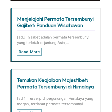
Menjelajahi Permata Tersembunyi
Gajibet: Panduan Wisatawan
[ad_1] Gajibet adalah permata tersembunyi
yang terletak di jantung Asia,…
Read More
Temukan Keajaiban Majestibet:
Permata Tersembunyi di Himalaya
[ad_1] Terselip di pegunungan Himalaya yang
megah, terdapat permata tersembunyi…