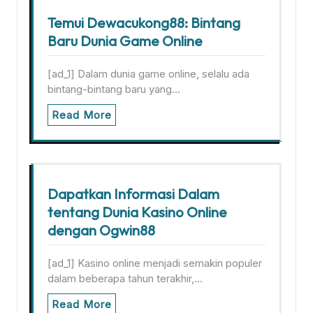
Temui Dewacukong88: Bintang
Baru Dunia Game Online
[ad_1] Dalam dunia game online, selalu ada
bintang-bintang baru yang…
Read More
Dapatkan Informasi Dalam
tentang Dunia Kasino Online
dengan Ogwin88
[ad_1] Kasino online menjadi semakin populer
dalam beberapa tahun terakhir,…
Read More