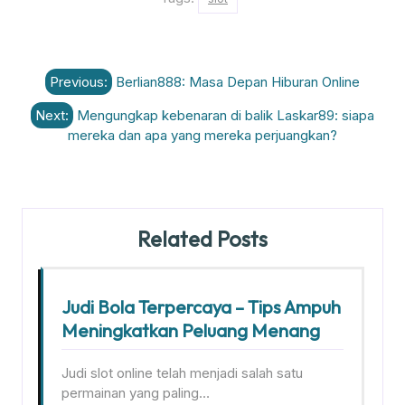
Post
Previous:
Berlian888: Masa Depan Hiburan Online
navigation
Next:
Mengungkap kebenaran di balik Laskar89: siapa
mereka dan apa yang mereka perjuangkan?
Related Posts
Judi Bola Terpercaya – Tips Ampuh
Meningkatkan Peluang Menang
Judi slot online telah menjadi salah satu
permainan yang paling…