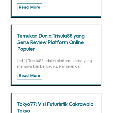
Read More
Temukan Dunia Trisula88 yang
Seru: Review Platform Online
Populer
[ad_1] Trisula88 adalah platform online yang
menawarkan berbagai permainan dan…
Read More
Tokyo77: Visi Futuristik Cakrawala
Tokyo