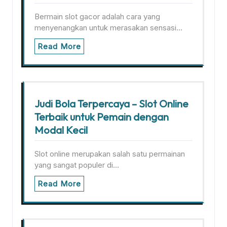
Bermain slot gacor adalah cara yang
menyenangkan untuk merasakan sensasi…
Read More
Judi Bola Terpercaya – Slot Online
Terbaik untuk Pemain dengan
Modal Kecil
Slot online merupakan salah satu permainan
yang sangat populer di…
Read More