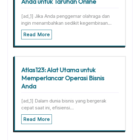
Anda untuk Taruhan Online
[ad_1] Jika Anda penggemar olahraga dan
ingin menambahkan sedikit kegembiraan…
Read More
Atlas123: Alat Utama untuk
Memperlancar Operasi Bisnis
Anda
[ad_1] Dalam dunia bisnis yang bergerak
cepat saat ini, efisiensi…
Read More