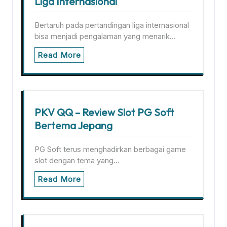
Liga Internasional
Bertaruh pada pertandingan liga internasional
bisa menjadi pengalaman yang menarik…
Read More
PKV QQ – Review Slot PG Soft
Bertema Jepang
PG Soft terus menghadirkan berbagai game
slot dengan tema yang…
Read More