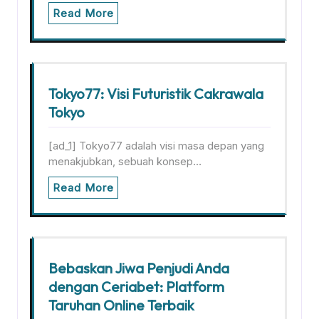
Read More
Tokyo77: Visi Futuristik Cakrawala
Tokyo
[ad_1] Tokyo77 adalah visi masa depan yang
menakjubkan, sebuah konsep…
Read More
Bebaskan Jiwa Penjudi Anda
dengan Ceriabet: Platform
Taruhan Online Terbaik