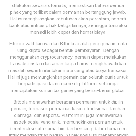
dilakukan secara otomatis, memastikan bahwa semua
pihak yang terlibat dalam permainan bertanggung jawab.
Hal ini menghilangkan kebutuhan akan perantara, seperti
bank atau entitas pihak ketiga lainnya, sehingga transaksi
menjadi lebih cepat dan hemat biaya.
Fitur inovatif lainnya dari Bitbola adalah penggunaan mata
uang kripto sebagai bentuk pembayaran. Dengan
menggunakan cryptocurrency, pemain dapat melakukan
transaksi instan dan aman tanpa harus mengkhawatirkan
masalah seperti nilai tukar mata uang atau biaya transaksi.
Hal ini juga memungkinkan pemain dari seluruh dunia untuk
berpartisipasi dalam game di platform, sehingga
menciptakan komunitas game yang benar-benar global.
Bitbola menawarkan beragam permainan untuk dipilih
pemain, termasuk permainan kasino tradisional, taruhan
olahraga, dan esports. Platform ini juga menawarkan
aspek sosial yang unik, memungkinkan pemain untuk
berinteraksi satu sama lain dan bersaing dalam turnamen
untuk mendapatkan hadiah. Aspek sosial ini menambahkan