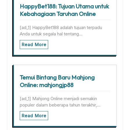
HappyBet188: Tujuan Utama untuk
Kebahagiaan Taruhan Online
[ad_1] HappyBet188 adalah tujuan terpadu
Anda untuk segala hal tentang…
Read More
Temui Bintang Baru Mahjong
Online: mahjongjp88
[ad_1] Mahjong Online menjadi semakin
populer dalam beberapa tahun terakhir,…
Read More