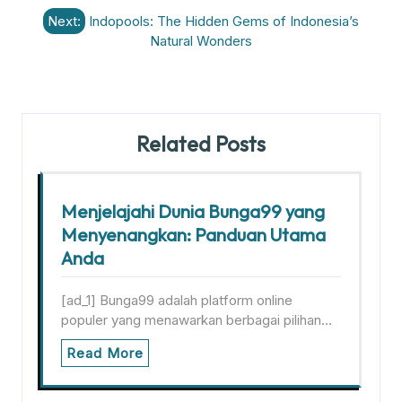
Next:
Indopools: The Hidden Gems of Indonesia’s
Natural Wonders
Related Posts
Menjelajahi Dunia Bunga99 yang
Menyenangkan: Panduan Utama
Anda
[ad_1] Bunga99 adalah platform online
populer yang menawarkan berbagai pilihan…
Read More