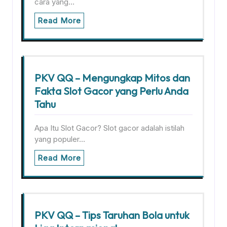
cara yang…
Read More
PKV QQ – Mengungkap Mitos dan
Fakta Slot Gacor yang Perlu Anda
Tahu
Apa Itu Slot Gacor? Slot gacor adalah istilah
yang populer…
Read More
PKV QQ – Tips Taruhan Bola untuk