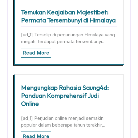
Temukan Keajaiban Majestibet:
Permata Tersembunyi di Himalaya
[ad_1] Terselip di pegunungan Himalaya yang
megah, terdapat permata tersembunyi…
Read More
Mengungkap Rahasia Saung4d:
Panduan Komprehensif Judi
Online
[ad_1] Perjudian online menjadi semakin
populer dalam beberapa tahun terakhir,…
Read More