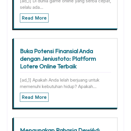
[ad_1] Di dunia game online yang serba cepat,
selalu ada…
Read More
Buka Potensi Finansial Anda
dengan Jeniustoto: Platform
Lotere Online Terbaik
[ad_1] Apakah Anda lelah berjuang untuk
memenuhi kebutuhan hidup? Apakah…
Read More
Mengungkap Rahasia Dewi4d: