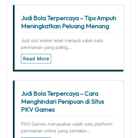
Judi Bola Terpercaya – Tips Ampuh
Meningkatkan Peluang Menang
Judi slot online telah menjadi salah satu
permainan yang paling…
Read More
Judi Bola Terpercaya – Cara
Menghindari Penipuan di Situs
PKV Games
PKV Games merupakan salah satu platform
permainan online yang semakin…