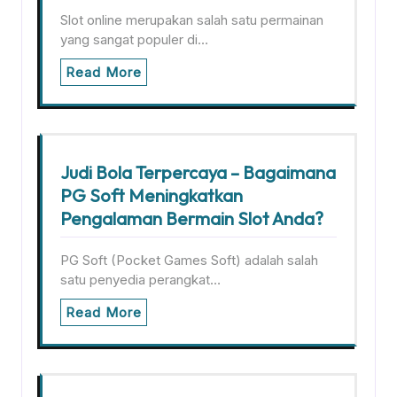
Slot online merupakan salah satu permainan
yang sangat populer di…
Read More
Judi Bola Terpercaya – Bagaimana
PG Soft Meningkatkan
Pengalaman Bermain Slot Anda?
PG Soft (Pocket Games Soft) adalah salah
satu penyedia perangkat…
Read More