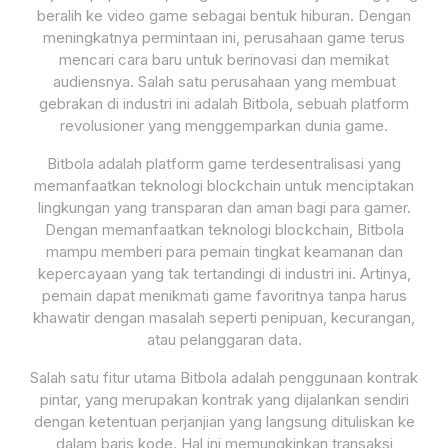
beralih ke video game sebagai bentuk hiburan. Dengan
meningkatnya permintaan ini, perusahaan game terus
mencari cara baru untuk berinovasi dan memikat
audiensnya. Salah satu perusahaan yang membuat
gebrakan di industri ini adalah Bitbola, sebuah platform
revolusioner yang menggemparkan dunia game.
Bitbola adalah platform game terdesentralisasi yang
memanfaatkan teknologi blockchain untuk menciptakan
lingkungan yang transparan dan aman bagi para gamer.
Dengan memanfaatkan teknologi blockchain, Bitbola
mampu memberi para pemain tingkat keamanan dan
kepercayaan yang tak tertandingi di industri ini. Artinya,
pemain dapat menikmati game favoritnya tanpa harus
khawatir dengan masalah seperti penipuan, kecurangan,
atau pelanggaran data.
Salah satu fitur utama Bitbola adalah penggunaan kontrak
pintar, yang merupakan kontrak yang dijalankan sendiri
dengan ketentuan perjanjian yang langsung dituliskan ke
dalam baris kode. Hal ini memungkinkan transaksi