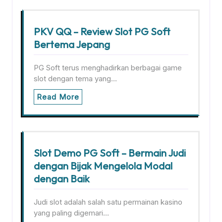
PKV QQ – Review Slot PG Soft
Bertema Jepang
PG Soft terus menghadirkan berbagai game
slot dengan tema yang…
Read More
Slot Demo PG Soft – Bermain Judi
dengan Bijak Mengelola Modal
dengan Baik
Judi slot adalah salah satu permainan kasino
yang paling digemari…