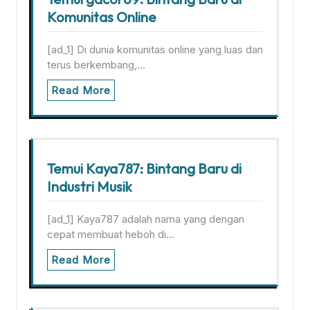
Komunitas Online
[ad_1] Di dunia komunitas online yang luas dan
terus berkembang,…
Read More
Temui Kaya787: Bintang Baru di
Industri Musik
[ad_1] Kaya787 adalah nama yang dengan
cepat membuat heboh di…
Read More