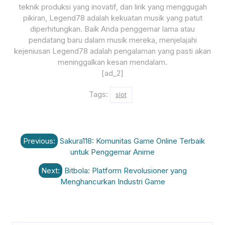
teknik produksi yang inovatif, dan lirik yang menggugah
pikiran, Legend78 adalah kekuatan musik yang patut
diperhitungkan. Baik Anda penggemar lama atau
pendatang baru dalam musik mereka, menjelajahi
kejeniusan Legend78 adalah pengalaman yang pasti akan
meninggalkan kesan mendalam.
[ad_2]
Tags:
slot
Post
Previous:
Sakura118: Komunitas Game Online Terbaik
navigation
untuk Penggemar Anime
Next:
Bitbola: Platform Revolusioner yang
Menghancurkan Industri Game