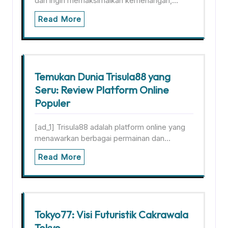
dan ingin memaksimalkan kemenangan,…
Read More
Temukan Dunia Trisula88 yang
Seru: Review Platform Online
Populer
[ad_1] Trisula88 adalah platform online yang
menawarkan berbagai permainan dan…
Read More
Tokyo77: Visi Futuristik Cakrawala
Tokyo