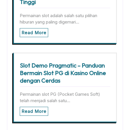
Tinggi
Permainan slot adalah salah satu pilihan
hiburan yang paling digemari…
Read More
Slot Demo Pragmatic – Panduan
Bermain Slot PG di Kasino Online
dengan Cerdas
Permainan slot PG (Pocket Games Soft)
telah menjadi salah satu…
Read More