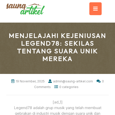
Skip
Op
to
content
But
MENJELAJAHI KEJENIUSAN
LEGEND78: SEKILAS
TENTANG SUARA UNIK
MEREKA
19 November, 2025
admin@saung-artikel.com
0
Comments
0 categories
[ad_1]
Legend78 adalah grup musik yang telah membuat
gebrakan di industri musik dengan suara unik dan