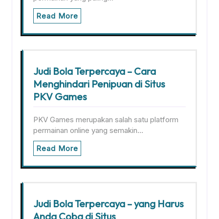
Read More
Judi Bola Terpercaya – Cara
Menghindari Penipuan di Situs
PKV Games
PKV Games merupakan salah satu platform
permainan online yang semakin…
Read More
Judi Bola Terpercaya – yang Harus
Anda Coba di Situs