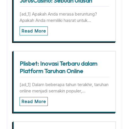
JurusCasino: Sebuah Ulasan
[ad_1] Apakah Anda merasa beruntung?
Apakah Anda memiliki hasrat untuk…
Read More
Plisbet: Inovasi Terbaru dalam
Platform Taruhan Online
[ad_1] Dalam beberapa tahun terakhir, taruhan
online menjadi semakin populer,…
Read More