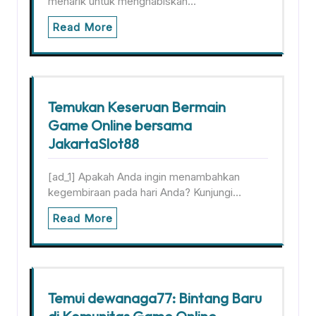
menarik untuk menghabiskan…
Read More
Temukan Keseruan Bermain
Game Online bersama
JakartaSlot88
[ad_1] Apakah Anda ingin menambahkan
kegembiraan pada hari Anda? Kunjungi…
Read More
Temui dewanaga77: Bintang Baru