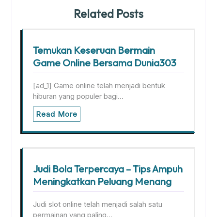
Related Posts
Temukan Keseruan Bermain
Game Online Bersama Dunia303
[ad_1] Game online telah menjadi bentuk
hiburan yang populer bagi…
Read More
Judi Bola Terpercaya – Tips Ampuh
Meningkatkan Peluang Menang
Judi slot online telah menjadi salah satu
permainan yang paling…