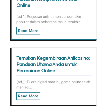
Online
[ad_1] Perjudian online menjadi semakin
populer dalam beberapa tahun terakhir,…
Read More
Temukan Kegembiraan Ahlicasino:
Panduan Utama Anda untuk
Permainan Online
[ad_1] Di era digital saat ini, game online telah
menjadi…
Read More