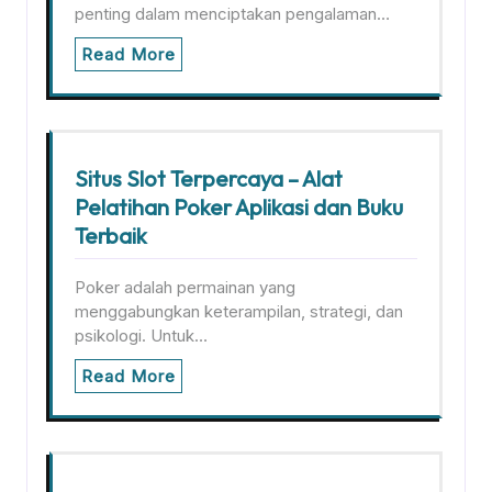
penting dalam menciptakan pengalaman…
Read More
Situs Slot Terpercaya – Alat
Pelatihan Poker Aplikasi dan Buku
Terbaik
Poker adalah permainan yang
menggabungkan keterampilan, strategi, dan
psikologi. Untuk…
Read More