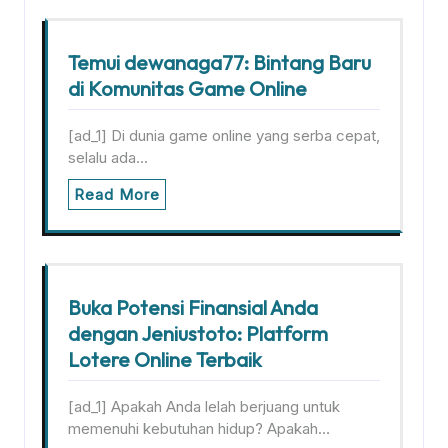
Temui dewanaga77: Bintang Baru
di Komunitas Game Online
[ad_1] Di dunia game online yang serba cepat,
selalu ada…
Read More
Buka Potensi Finansial Anda
dengan Jeniustoto: Platform
Lotere Online Terbaik
[ad_1] Apakah Anda lelah berjuang untuk
memenuhi kebutuhan hidup? Apakah…