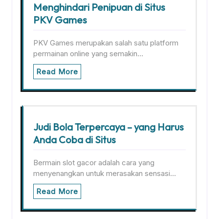
Menghindari Penipuan di Situs
PKV Games
PKV Games merupakan salah satu platform
permainan online yang semakin…
Read More
Judi Bola Terpercaya – yang Harus
Anda Coba di Situs
Bermain slot gacor adalah cara yang
menyenangkan untuk merasakan sensasi…
Read More