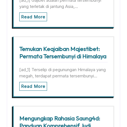
[ad_1] Gajibet adalah permata tersembunyi
yang terletak di jantung Asia,…
Read More
Temukan Keajaiban Majestibet:
Permata Tersembunyi di Himalaya
[ad_1] Terselip di pegunungan Himalaya yang
megah, terdapat permata tersembunyi…
Read More
Mengungkap Rahasia Saung4d:
Panduan Komprehensif Judi