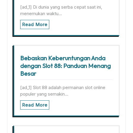
[ad_1] Di dunia yang serba cepat saat ini,
menemukan waktu…
Read More
Bebaskan Keberuntungan Anda
dengan Slot 88: Panduan Menang
Besar
[ad_1] Slot 88 adalah permainan slot online
populer yang semakin…
Read More