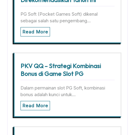
PG Soft (Pocket Games Soft) dikenal
sebagai salah satu pengembang…
Read More
PKV QQ – Strategi Kombinasi
Bonus di Game Slot PG
Dalam permainan slot PG Soft, kombinasi
bonus adalah kunci untuk…
Read More