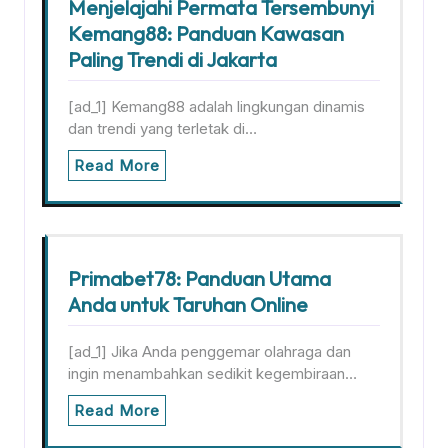
Menjelajahi Permata Tersembunyi
Kemang88: Panduan Kawasan
Paling Trendi di Jakarta
[ad_1] Kemang88 adalah lingkungan dinamis
dan trendi yang terletak di…
Read More
Primabet78: Panduan Utama
Anda untuk Taruhan Online
[ad_1] Jika Anda penggemar olahraga dan
ingin menambahkan sedikit kegembiraan…
Read More