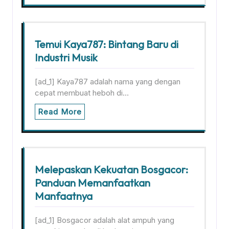
Temui Kaya787: Bintang Baru di
Industri Musik
[ad_1] Kaya787 adalah nama yang dengan
cepat membuat heboh di…
Read More
Melepaskan Kekuatan Bosgacor:
Panduan Memanfaatkan
Manfaatnya
[ad_1] Bosgacor adalah alat ampuh yang