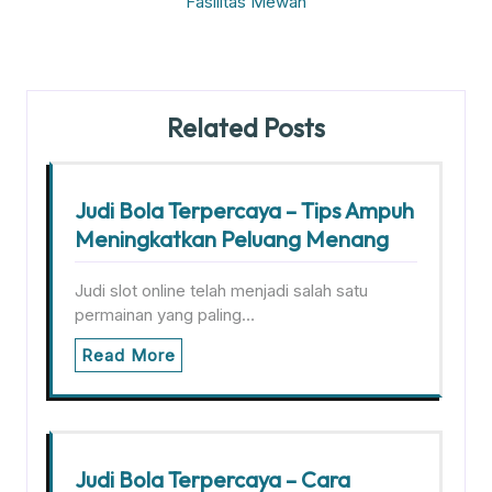
Fasilitas Mewah
Related Posts
Judi Bola Terpercaya – Tips Ampuh
Meningkatkan Peluang Menang
Judi slot online telah menjadi salah satu
permainan yang paling…
Read More
Judi Bola Terpercaya – Cara