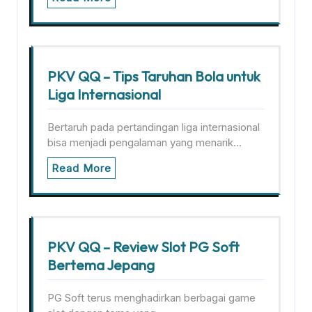
PKV QQ – Tips Taruhan Bola untuk
Liga Internasional
Bertaruh pada pertandingan liga internasional
bisa menjadi pengalaman yang menarik…
Read More
PKV QQ – Review Slot PG Soft
Bertema Jepang
PG Soft terus menghadirkan berbagai game