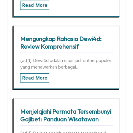
Read More
Mengungkap Rahasia Dewi4d:
Review Komprehensif
[ad_1] Dewi4d adalah situs judi online populer
yang menawarkan berbagai…
Read More
Menjelajahi Permata Tersembunyi
Gajibet: Panduan Wisatawan