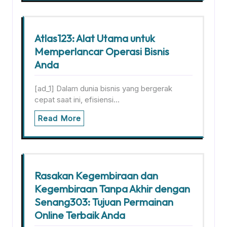
Atlas123: Alat Utama untuk
Memperlancar Operasi Bisnis
Anda
[ad_1] Dalam dunia bisnis yang bergerak
cepat saat ini, efisiensi…
Read More
Rasakan Kegembiraan dan
Kegembiraan Tanpa Akhir dengan
Senang303: Tujuan Permainan
Online Terbaik Anda