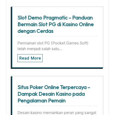
Slot Demo Pragmatic – Panduan
Bermain Slot PG di Kasino Online
dengan Cerdas
Permainan slot PG (Pocket Games Soft)
telah menjadi salah satu…
Read More
Situs Poker Online Terpercaya –
Dampak Desain Kasino pada
Pengalaman Pemain
Desain kasino memainkan peran yang sangat