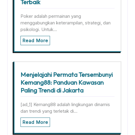
Terbaik
Poker adalah permainan yang
menggabungkan keterampilan, strategi, dan
psikologi. Untuk…
Read More
Menjelajahi Permata Tersembunyi
Kemang88: Panduan Kawasan
Paling Trendi di Jakarta
[ad_1] Kemang88 adalah lingkungan dinamis
dan trendi yang terletak di…
Read More