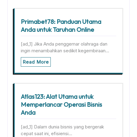
Primabet78: Panduan Utama
Anda untuk Taruhan Online
[ad_1] Jika Anda penggemar olahraga dan
ingin menambahkan sedikit kegembiraan…
Read More
Atlas123: Alat Utama untuk
Memperlancar Operasi Bisnis
Anda
[ad_1] Dalam dunia bisnis yang bergerak
cepat saat ini, efisiensi…