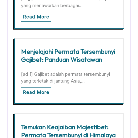
yang menawarkan berbagai…
Read More
Menjelajahi Permata Tersembunyi
Gajibet: Panduan Wisatawan
[ad_1] Gajibet adalah permata tersembunyi
yang terletak di jantung Asia,…
Read More
Temukan Keajaiban Majestibet:
Permata Tersembunyi di Himalaya