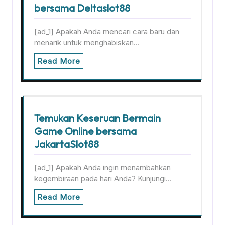
bersama Deltaslot88
[ad_1] Apakah Anda mencari cara baru dan
menarik untuk menghabiskan…
Read More
Temukan Keseruan Bermain
Game Online bersama
JakartaSlot88
[ad_1] Apakah Anda ingin menambahkan
kegembiraan pada hari Anda? Kunjungi…
Read More