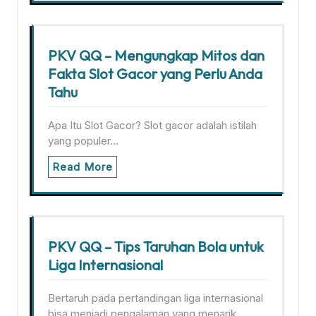
PKV QQ – Mengungkap Mitos dan
Fakta Slot Gacor yang Perlu Anda
Tahu
Apa Itu Slot Gacor? Slot gacor adalah istilah
yang populer…
Read More
PKV QQ – Tips Taruhan Bola untuk
Liga Internasional
Bertaruh pada pertandingan liga internasional
bisa menjadi pengalaman yang menarik…