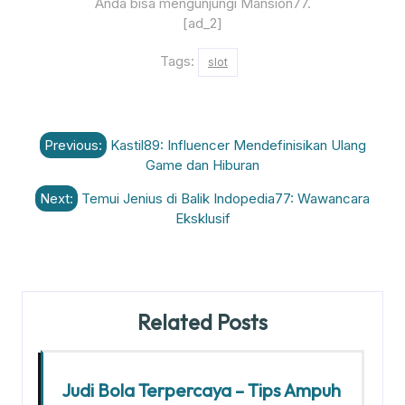
Anda bisa mengunjungi Mansion77.
[ad_2]
Tags:
slot
Post
Previous:
Kastil89: Influencer Mendefinisikan Ulang
navigation
Game dan Hiburan
Next:
Temui Jenius di Balik Indopedia77: Wawancara
Eksklusif
Related Posts
Judi Bola Terpercaya – Tips Ampuh