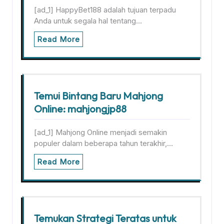
[ad_1] HappyBet188 adalah tujuan terpadu
Anda untuk segala hal tentang…
Read More
Temui Bintang Baru Mahjong
Online: mahjongjp88
[ad_1] Mahjong Online menjadi semakin
populer dalam beberapa tahun terakhir,…
Read More
Temukan Strategi Teratas untuk