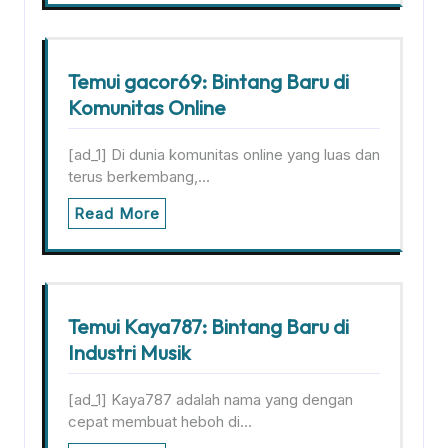
Temui gacor69: Bintang Baru di
Komunitas Online
[ad_1] Di dunia komunitas online yang luas dan
terus berkembang,…
Read More
Temui Kaya787: Bintang Baru di
Industri Musik
[ad_1] Kaya787 adalah nama yang dengan
cepat membuat heboh di…