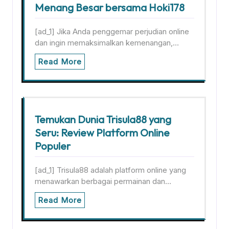
Menang Besar bersama Hoki178
[ad_1] Jika Anda penggemar perjudian online
dan ingin memaksimalkan kemenangan,…
Read More
Temukan Dunia Trisula88 yang
Seru: Review Platform Online
Populer
[ad_1] Trisula88 adalah platform online yang
menawarkan berbagai permainan dan…
Read More