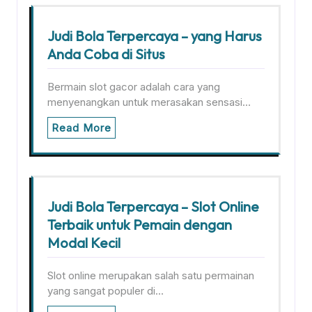
Judi Bola Terpercaya – yang Harus
Anda Coba di Situs
Bermain slot gacor adalah cara yang
menyenangkan untuk merasakan sensasi…
Read More
Judi Bola Terpercaya – Slot Online
Terbaik untuk Pemain dengan
Modal Kecil
Slot online merupakan salah satu permainan
yang sangat populer di…