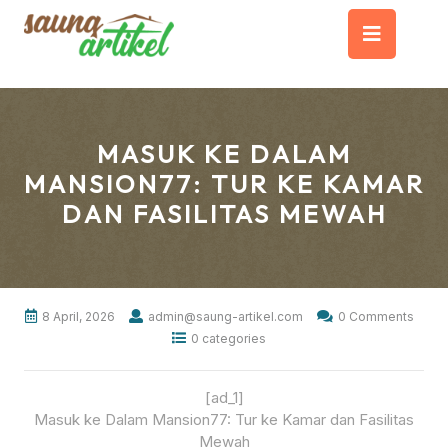
Skip
Op
to
content
But
MASUK KE DALAM
MANSION77: TUR KE KAMAR
DAN FASILITAS MEWAH
8 April, 2026
admin@saung-artikel.com
0 Comments
0 categories
[ad_1]
Masuk ke Dalam Mansion77: Tur ke Kamar dan Fasilitas
Mewah