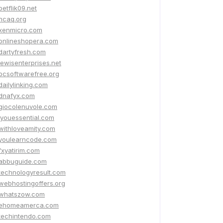
betflik09.net
ncaq.org
xenmicro.com
onlineshopera.com
dartyfresh.com
lewisenterprises.net
pcsoftwarefree.org
dailylinking.com
dnafyx.com
giocolenuvole.com
iyouessential.com
withloveamity.com
youlearncode.com
fxyatirim.com
abbuguide.com
technologyresult.com
webhostingoffers.org
whatszow.com
ehomeamerca.com
techintendo.com