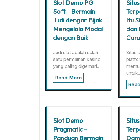
Slot Demo PG
Situs
Soft – Bermain
Terp
Judi dengan Bijak
Itu S
Mengelola Modal
dan
dengan Baik
Cara
Judi slot adalah salah
Situs 
satu permainan kasino
platfo
yang paling digemari…
memun
untuk
Read More
Rea
Slot Demo
Situ
Pragmatic –
Terp
Panduan Bermain
Dam