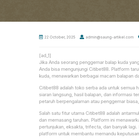
22 October, 2025
admin@saung-artikel.com
[ad_1]
Jika Anda seorang penggemar balap kuda yang
Anda bisa mengunjungi Citibet88. Platform tar
kuda, menawarkan berbagai macam balapan dari
Citibet88 adalah toko serba ada untuk semua 
siaran langsung, hasil balapan, dan informasi t
petaruh berpengalaman atau penggemar biasa,
Salah satu fitur utama Citibet88 adalah anta
dan memasang taruhan. Platform ini menawarka
pertunjukan, eksakta, trifecta, dan banyak lagi
platform untuk membantu memandu keputusan 