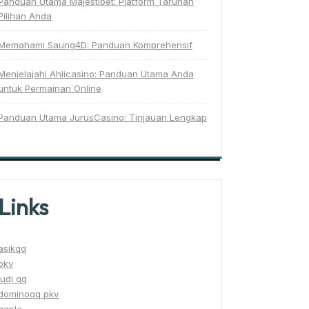
Panduan Utama Majestibet: Platform Taruhan
Pilihan Anda
Memahami Saung4D: Panduan Komprehensif
Menjelajahi Ahlicasino: Panduan Utama Anda
untuk Permainan Online
Panduan Utama JurusCasino: Tinjauan Lengkap
Links
asikqq
pkv
judi qq
dominoqq pkv
gaple