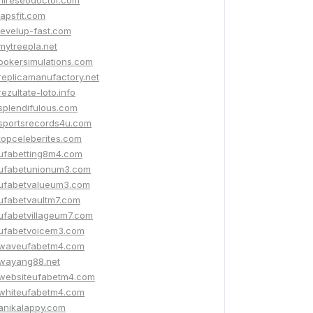
lapsfit.com
levelup-fast.com
mytreepla.net
pokersimulations.com
replicamanufactory.net
rezultate-loto.info
splendifulous.com
sportsrecords4u.com
topceleberites.com
ufabetting8m4.com
ufabetunionum3.com
ufabetvalueum3.com
ufabetvaultm7.com
ufabetvillageum7.com
ufabetvoicem3.com
waveufabetm4.com
wayang88.net
websiteufabetm4.com
whiteufabetm4.com
anikalappy.com