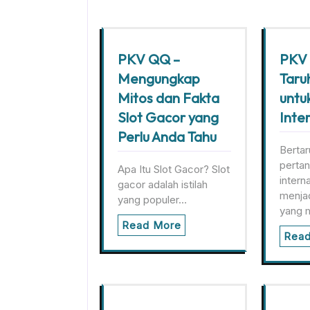
PKV QQ –
PKV 
Mengungkap
Taru
Mitos dan Fakta
untu
Slot Gacor yang
Inte
Perlu Anda Tahu
Berta
pertan
Apa Itu Slot Gacor? Slot
intern
gacor adalah istilah
menja
yang populer…
yang 
Read More
Rea