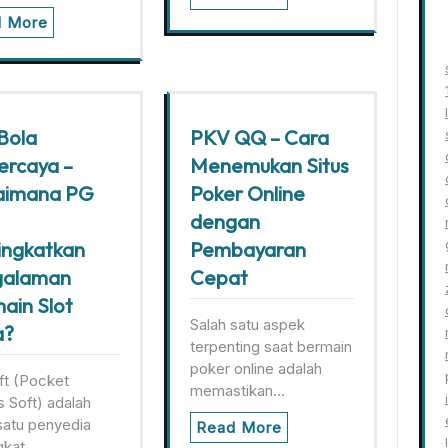
d More
 Bola
PKV QQ – Cara
ercaya –
Menemukan Situs
aimana PG
Poker Online
dengan
ngkatkan
Pembayaran
galaman
Cepat
ain Slot
Salah satu aspek
a?
terpenting saat bermain
poker online adalah
ft (Pocket
memastikan…
 Soft) adalah
satu penyedia
Read More
gkat…