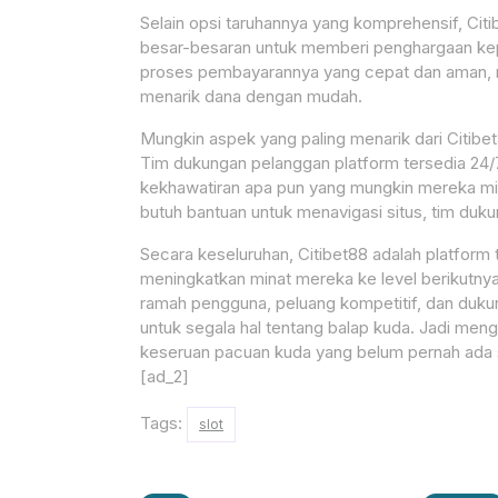
Selain opsi taruhannya yang komprehensif, Cit
besar-besaran untuk memberi penghargaan kepa
proses pembayarannya yang cepat dan aman,
menarik dana dengan mudah.
Mungkin aspek yang paling menarik dari Citib
Tim dukungan pelanggan platform tersedia 24
kekhawatiran apa pun yang mungkin mereka mili
butuh bantuan untuk menavigasi situs, tim duk
Secara keseluruhan, Citibet88 adalah platform
meningkatkan minat mereka ke level berikutny
ramah pengguna, peluang kompetitif, dan dukun
untuk segala hal tentang balap kuda. Jadi men
keseruan pacuan kuda yang belum pernah ada
[ad_2]
Tags:
slot