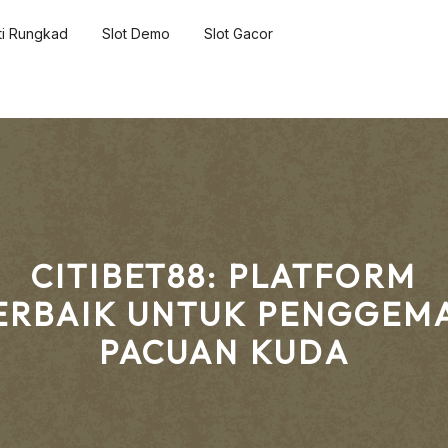
ti Rungkad
Slot Demo
Slot Gacor
CITIBET88: PLATFORM
ERBAIK UNTUK PENGGEM
PACUAN KUDA