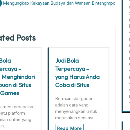
:
Mengungkap Kekayaan Budaya dan Warisan Bintangmpo
ated Posts
 Bola
Judi Bola
ercaya –
Terpercaya –
 Menghindari
yang Harus Anda
puan di Situs
Coba di Situs
 Games
Bermain slot gacor
adalah cara yang
ames merupakan
menyenangkan untuk
satu platform
merasakan sensasi…
nan online yang
in…
Read More