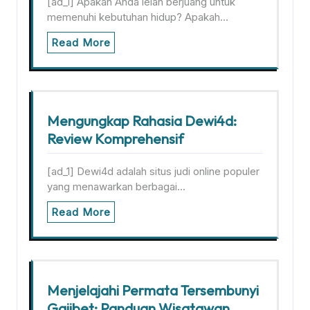
[ad_1] Apakah Anda lelah berjuang untuk
memenuhi kebutuhan hidup? Apakah…
Read More
Mengungkap Rahasia Dewi4d:
Review Komprehensif
[ad_1] Dewi4d adalah situs judi online populer
yang menawarkan berbagai…
Read More
Menjelajahi Permata Tersembunyi
Gajibet: Panduan Wisatawan