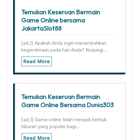
Temukan Keseruan Bermain
Game Online bersama
JakartaSlot88
[ad_1] Apakah Anda ingin menambahkan
kegembiraan pada hari Anda? Kunjungi…
Read More
Temukan Keseruan Bermain
Game Online Bersama Dunia303
[ad_1] Game online telah menjadi bentuk
hiburan yang populer bagi…
Read More