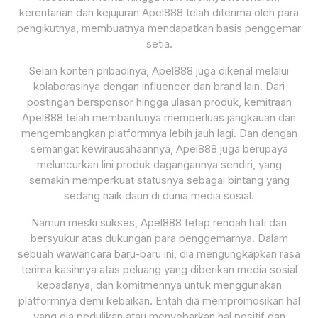
kerentanan dan kejujuran Apel888 telah diterima oleh para
pengikutnya, membuatnya mendapatkan basis penggemar
setia.
Selain konten pribadinya, Apel888 juga dikenal melalui
kolaborasinya dengan influencer dan brand lain. Dari
postingan bersponsor hingga ulasan produk, kemitraan
Apel888 telah membantunya memperluas jangkauan dan
mengembangkan platformnya lebih jauh lagi. Dan dengan
semangat kewirausahaannya, Apel888 juga berupaya
meluncurkan lini produk dagangannya sendiri, yang
semakin memperkuat statusnya sebagai bintang yang
sedang naik daun di dunia media sosial.
Namun meski sukses, Apel888 tetap rendah hati dan
bersyukur atas dukungan para penggemarnya. Dalam
sebuah wawancara baru-baru ini, dia mengungkapkan rasa
terima kasihnya atas peluang yang diberikan media sosial
kepadanya, dan komitmennya untuk menggunakan
platformnya demi kebaikan. Entah dia mempromosikan hal
yang dia pedulikan atau menyebarkan hal positif dan