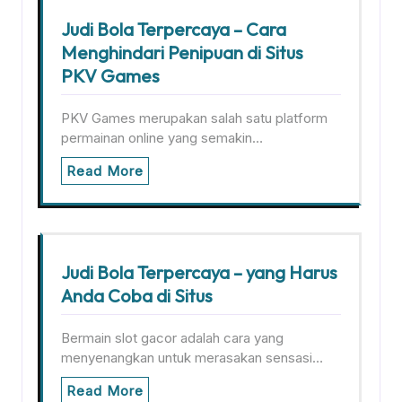
Judi Bola Terpercaya – Cara
Menghindari Penipuan di Situs
PKV Games
PKV Games merupakan salah satu platform
permainan online yang semakin…
Read More
Judi Bola Terpercaya – yang Harus
Anda Coba di Situs
Bermain slot gacor adalah cara yang
menyenangkan untuk merasakan sensasi…
Read More