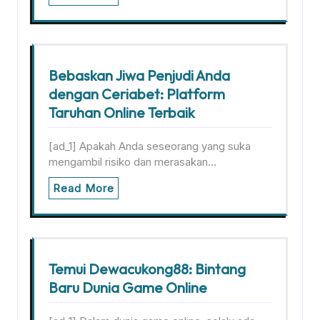
Bebaskan Jiwa Penjudi Anda
dengan Ceriabet: Platform
Taruhan Online Terbaik
[ad_1] Apakah Anda seseorang yang suka
mengambil risiko dan merasakan…
Read More
Temui Dewacukong88: Bintang
Baru Dunia Game Online