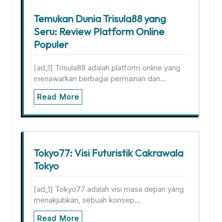
Temukan Dunia Trisula88 yang
Seru: Review Platform Online
Populer
[ad_1] Trisula88 adalah platform online yang
menawarkan berbagai permainan dan…
Read More
Tokyo77: Visi Futuristik Cakrawala
Tokyo
[ad_1] Tokyo77 adalah visi masa depan yang
menakjubkan, sebuah konsep…
Read More