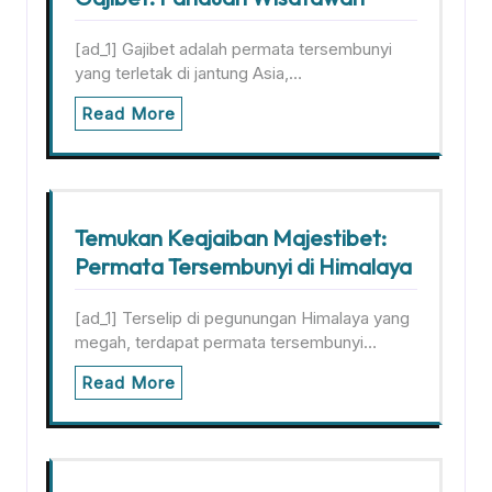
[ad_1] Gajibet adalah permata tersembunyi
yang terletak di jantung Asia,…
Read More
Temukan Keajaiban Majestibet:
Permata Tersembunyi di Himalaya
[ad_1] Terselip di pegunungan Himalaya yang
megah, terdapat permata tersembunyi…
Read More