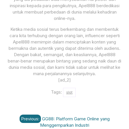
inspirasi kepada para pengikutnya, Apel888 berdedikasi
untuk membuat perbedaan di dunia melalui kehadiran
online-nya.
Ketika media sosial terus berkembang dan membentuk
cara kita terhubung dengan orang lain, influencer seperti
Apel888 memimpin dalam menciptakan konten yang
bermakna dan autentik yang dapat diterima oleh audiens.
Dengan bakat, semangat, dan keasliannya, Apel888
benar-benar merupakan bintang yang sedang naik daun di
dunia media sosial, dan kami tidak sabar untuk melihat ke
mana perjalanannya selanjutnya.
[ad_2]
Tags:
slot
Post
Previous:
GG88: Platform Game Online yang
navigation
Menggemparkan Industri