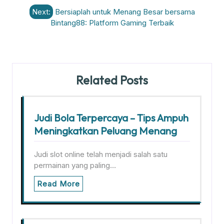
Next:
Bersiaplah untuk Menang Besar bersama
Bintang88: Platform Gaming Terbaik
Related Posts
Judi Bola Terpercaya – Tips Ampuh
Meningkatkan Peluang Menang
Judi slot online telah menjadi salah satu
permainan yang paling…
Read More