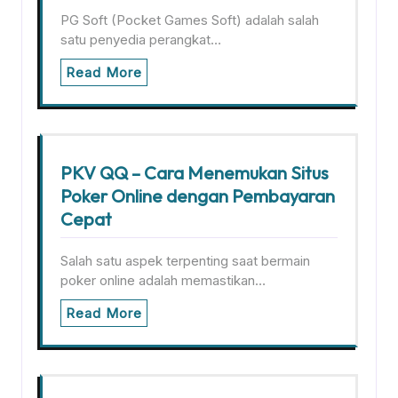
PG Soft (Pocket Games Soft) adalah salah
satu penyedia perangkat…
Read More
PKV QQ – Cara Menemukan Situs
Poker Online dengan Pembayaran
Cepat
Salah satu aspek terpenting saat bermain
poker online adalah memastikan…
Read More