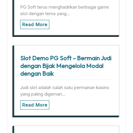
PG Soft terus menghadirkan berbagai game
slot dengan tema yang…
Read More
Slot Demo PG Soft – Bermain Judi
dengan Bijak Mengelola Modal
dengan Baik
Judi slot adalah salah satu permainan kasino
yang paling digemari…
Read More