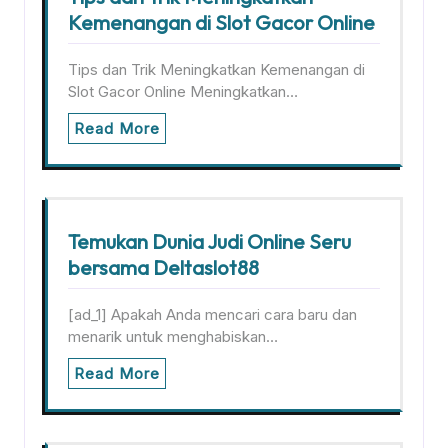
Kemenangan di Slot Gacor Online
Tips dan Trik Meningkatkan Kemenangan di
Slot Gacor Online Meningkatkan…
Read More
Temukan Dunia Judi Online Seru
bersama Deltaslot88
[ad_1] Apakah Anda mencari cara baru dan
menarik untuk menghabiskan…
Read More