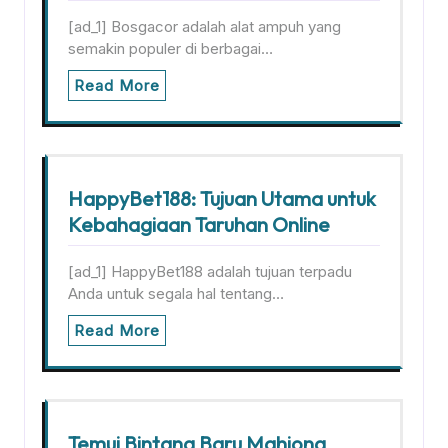
[ad_1] Bosgacor adalah alat ampuh yang
semakin populer di berbagai…
Read More
HappyBet188: Tujuan Utama untuk
Kebahagiaan Taruhan Online
[ad_1] HappyBet188 adalah tujuan terpadu
Anda untuk segala hal tentang…
Read More
Temui Bintang Baru Mahjong