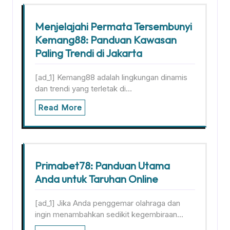
Menjelajahi Permata Tersembunyi
Kemang88: Panduan Kawasan
Paling Trendi di Jakarta
[ad_1] Kemang88 adalah lingkungan dinamis
dan trendi yang terletak di…
Read More
Primabet78: Panduan Utama
Anda untuk Taruhan Online
[ad_1] Jika Anda penggemar olahraga dan
ingin menambahkan sedikit kegembiraan…