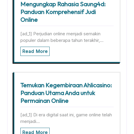
Mengungkap Rahasia Saung4d:
Panduan Komprehensif Judi
Online
[ad_1] Perjudian online menjadi semakin
populer dalam beberapa tahun terakhir,…
Read More
Temukan Kegembiraan Ahlicasino:
Panduan Utama Anda untuk
Permainan Online
[ad_1] Di era digital saat ini, game online telah
menjadi…
Read More