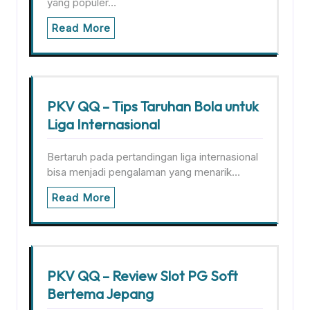
yang populer…
Read More
PKV QQ – Tips Taruhan Bola untuk
Liga Internasional
Bertaruh pada pertandingan liga internasional
bisa menjadi pengalaman yang menarik…
Read More
PKV QQ – Review Slot PG Soft
Bertema Jepang