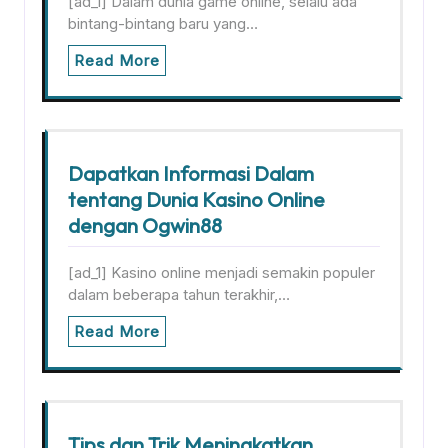
[ad_1] Dalam dunia game online, selalu ada
bintang-bintang baru yang…
Read More
Dapatkan Informasi Dalam
tentang Dunia Kasino Online
dengan Ogwin88
[ad_1] Kasino online menjadi semakin populer
dalam beberapa tahun terakhir,…
Read More
Tips dan Trik Meningkatkan