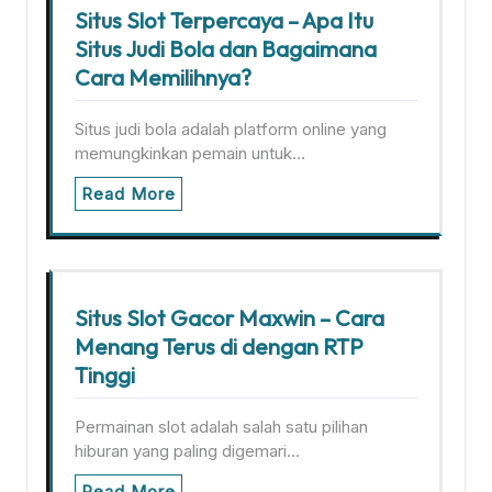
Situs Slot Terpercaya – Apa Itu
Situs Judi Bola dan Bagaimana
Cara Memilihnya?
Situs judi bola adalah platform online yang
memungkinkan pemain untuk…
Read More
Situs Slot Gacor Maxwin – Cara
Menang Terus di dengan RTP
Tinggi
Permainan slot adalah salah satu pilihan
hiburan yang paling digemari…
Read More