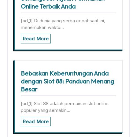
Online Terbaik Anda
[ad_1] Di dunia yang serba cepat saat ini,
menemukan waktu…
Read More
Bebaskan Keberuntungan Anda
dengan Slot 88: Panduan Menang
Besar
[ad_1] Slot 88 adalah permainan slot online
populer yang semakin…
Read More