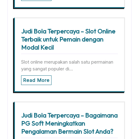
Judi Bola Terpercaya – Slot Online
Terbaik untuk Pemain dengan
Modal Kecil
Slot online merupakan salah satu permainan
yang sangat populer di…
Read More
Judi Bola Terpercaya – Bagaimana
PG Soft Meningkatkan
Pengalaman Bermain Slot Anda?