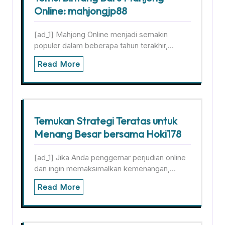
Online: mahjongjp88
[ad_1] Mahjong Online menjadi semakin
populer dalam beberapa tahun terakhir,…
Read More
Temukan Strategi Teratas untuk
Menang Besar bersama Hoki178
[ad_1] Jika Anda penggemar perjudian online
dan ingin memaksimalkan kemenangan,…
Read More