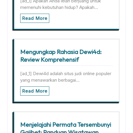
[ad_1] Apakah Anda lelah berjuang untuk
memenuhi kebutuhan hidup? Apakah…
Read More
Mengungkap Rahasia Dewi4d:
Review Komprehensif
[ad_1] Dewi4d adalah situs judi online populer
yang menawarkan berbagai…
Read More
Menjelajahi Permata Tersembunyi
Gajibet: Panduan Wisatawan