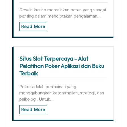
Desain kasino memainkan peran yang sangat
penting dalam menciptakan pengalaman…
Read More
Situs Slot Terpercaya – Alat
Pelatihan Poker Aplikasi dan Buku
Terbaik
Poker adalah permainan yang
menggabungkan keterampilan, strategi, dan
psikologi. Untuk…
Read More