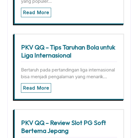
yang populer…
Read More
PKV QQ – Tips Taruhan Bola untuk
Liga Internasional
Bertaruh pada pertandingan liga internasional
bisa menjadi pengalaman yang menarik…
Read More
PKV QQ – Review Slot PG Soft
Bertema Jepang