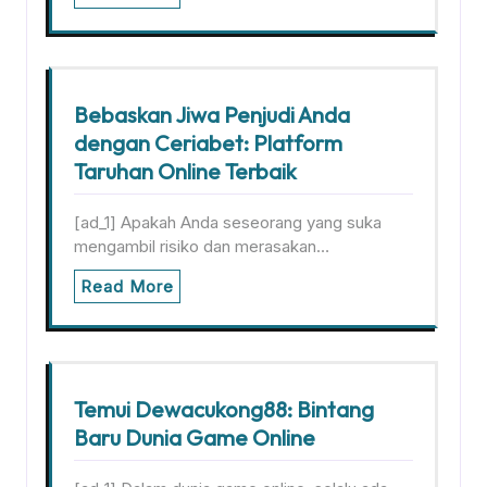
Bebaskan Jiwa Penjudi Anda
dengan Ceriabet: Platform
Taruhan Online Terbaik
[ad_1] Apakah Anda seseorang yang suka
mengambil risiko dan merasakan…
Read More
Temui Dewacukong88: Bintang
Baru Dunia Game Online