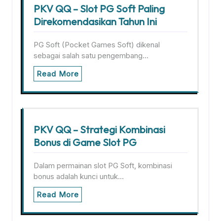
PKV QQ – Slot PG Soft Paling
Direkomendasikan Tahun Ini
PG Soft (Pocket Games Soft) dikenal
sebagai salah satu pengembang…
Read More
PKV QQ – Strategi Kombinasi
Bonus di Game Slot PG
Dalam permainan slot PG Soft, kombinasi
bonus adalah kunci untuk…
Read More