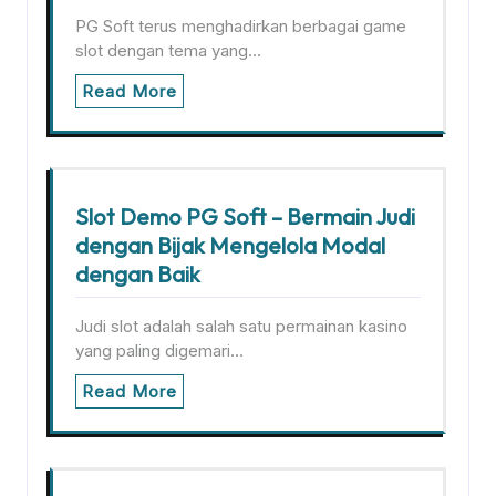
PG Soft terus menghadirkan berbagai game
slot dengan tema yang…
Read More
Slot Demo PG Soft – Bermain Judi
dengan Bijak Mengelola Modal
dengan Baik
Judi slot adalah salah satu permainan kasino
yang paling digemari…
Read More