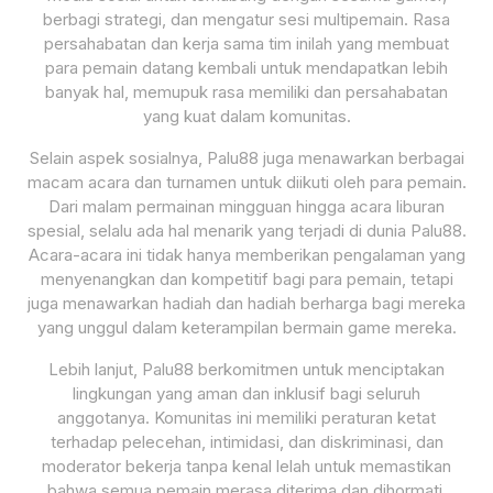
berbagi strategi, dan mengatur sesi multipemain. Rasa
persahabatan dan kerja sama tim inilah yang membuat
para pemain datang kembali untuk mendapatkan lebih
banyak hal, memupuk rasa memiliki dan persahabatan
yang kuat dalam komunitas.
Selain aspek sosialnya, Palu88 juga menawarkan berbagai
macam acara dan turnamen untuk diikuti oleh para pemain.
Dari malam permainan mingguan hingga acara liburan
spesial, selalu ada hal menarik yang terjadi di dunia Palu88.
Acara-acara ini tidak hanya memberikan pengalaman yang
menyenangkan dan kompetitif bagi para pemain, tetapi
juga menawarkan hadiah dan hadiah berharga bagi mereka
yang unggul dalam keterampilan bermain game mereka.
Lebih lanjut, Palu88 berkomitmen untuk menciptakan
lingkungan yang aman dan inklusif bagi seluruh
anggotanya. Komunitas ini memiliki peraturan ketat
terhadap pelecehan, intimidasi, dan diskriminasi, dan
moderator bekerja tanpa kenal lelah untuk memastikan
bahwa semua pemain merasa diterima dan dihormati.