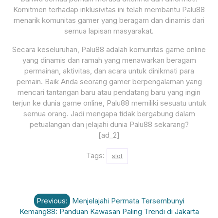
Komitmen terhadap inklusivitas ini telah membantu Palu88
menarik komunitas gamer yang beragam dan dinamis dari
semua lapisan masyarakat.
Secara keseluruhan, Palu88 adalah komunitas game online
yang dinamis dan ramah yang menawarkan beragam
permainan, aktivitas, dan acara untuk dinikmati para
pemain. Baik Anda seorang gamer berpengalaman yang
mencari tantangan baru atau pendatang baru yang ingin
terjun ke dunia game online, Palu88 memiliki sesuatu untuk
semua orang. Jadi mengapa tidak bergabung dalam
petualangan dan jelajahi dunia Palu88 sekarang?
[ad_2]
Tags:
slot
Post
Previous:
Menjelajahi Permata Tersembunyi
navigation
Kemang88: Panduan Kawasan Paling Trendi di Jakarta