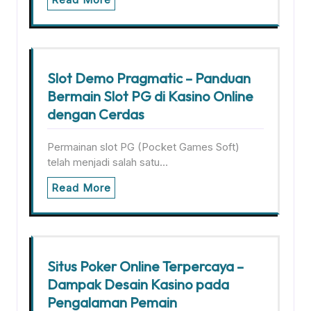
Slot Demo Pragmatic – Panduan
Bermain Slot PG di Kasino Online
dengan Cerdas
Permainan slot PG (Pocket Games Soft)
telah menjadi salah satu…
Read More
Situs Poker Online Terpercaya –
Dampak Desain Kasino pada
Pengalaman Pemain