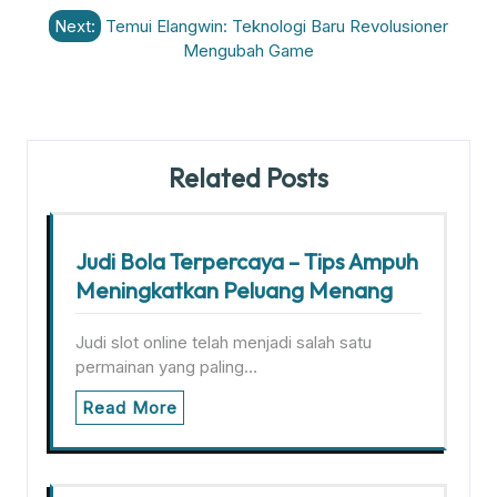
Next:
Temui Elangwin: Teknologi Baru Revolusioner
Mengubah Game
Related Posts
Judi Bola Terpercaya – Tips Ampuh
Meningkatkan Peluang Menang
Judi slot online telah menjadi salah satu
permainan yang paling…
Read More