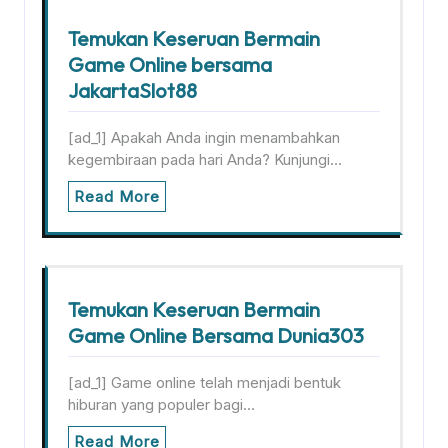
Temukan Keseruan Bermain
Game Online bersama
JakartaSlot88
[ad_1] Apakah Anda ingin menambahkan
kegembiraan pada hari Anda? Kunjungi…
Read More
Temukan Keseruan Bermain
Game Online Bersama Dunia303
[ad_1] Game online telah menjadi bentuk
hiburan yang populer bagi…
Read More