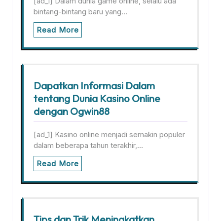
[ad_1] Dalam dunia game online, selalu ada
bintang-bintang baru yang…
Read More
Dapatkan Informasi Dalam
tentang Dunia Kasino Online
dengan Ogwin88
[ad_1] Kasino online menjadi semakin populer
dalam beberapa tahun terakhir,…
Read More
Tips dan Trik Meningkatkan