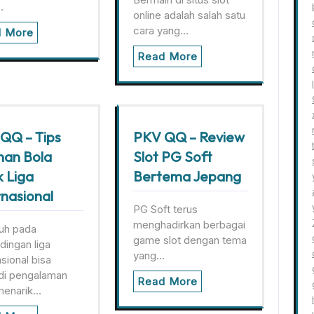
…
online adalah salah satu
cara yang…
d More
Read More
QQ – Tips
PKV QQ – Review
han Bola
Slot PG Soft
k Liga
Bertema Jepang
rnasional
PG Soft terus
menghadirkan berbagai
ruh pada
game slot dengan tema
dingan liga
yang…
asional bisa
di pengalaman
Read More
menarik…