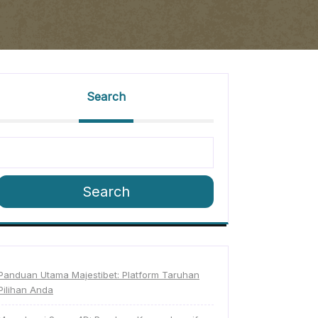
Search
Search
Panduan Utama Majestibet: Platform Taruhan
Pilihan Anda