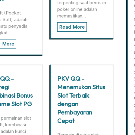
terpenting saat bermain
poker online adalah
ft (Pocket
memastikan…
 Soft) adalah
satu penyedia
Read More
gkat…
d More
 QQ –
PKV QQ –
tegi
Menemukan Situs
inasi Bonus
Slot Terbaik
ame Slot PG
dengan
Pembayaran
 permainan slot
Cepat
t, kombinasi
adalah kunci
Bermain di situs slot