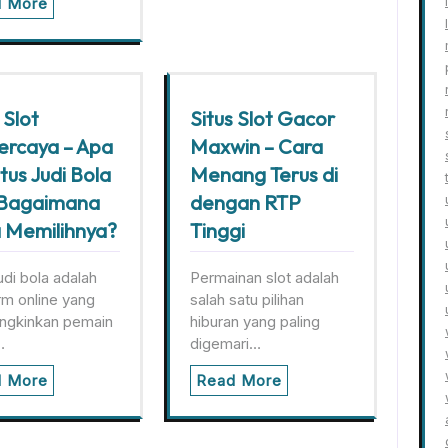
d More
 Slot
Situs Slot Gacor
ercaya – Apa
Maxwin – Cara
itus Judi Bola
Menang Terus di
 Bagaimana
dengan RTP
 Memilihnya?
Tinggi
judi bola adalah
Permainan slot adalah
rm online yang
salah satu pilihan
gkinkan pemain
hiburan yang paling
…
digemari…
d More
Read More