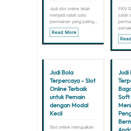
Judi slot online telah
PKV G
menjadi salah satu
salah 
permainan yang paling…
permai
semak
Read More
Rea
Judi Bola
Judi
Terpercaya – Slot
Terp
Online Terbaik
Bag
untuk Pemain
Soft
dengan Modal
Meni
Kecil
Pen
Berm
Slot online merupakan
And