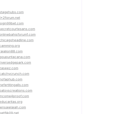
stagehubs.com
1x2forum.net
login99bet.com
secretcourtesans.com
onlinebahisforum1.com
chicagoheadline.com
camming.org
rajalion88.com
goupuntacana.com
riversedgepark.com
zaseez.com
catchycrunch.com
nofaphub.com
nefertitingalls.com
patsyscreations.com
income4proof.com
educaritas.org
lensajelajah.com
betflik09.net