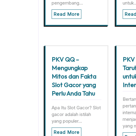
pengembang…
untuk
Read More
Rea
PKV QQ –
PKV 
Mengungkap
Taru
Mitos dan Fakta
untu
Slot Gacor yang
Inte
Perlu Anda Tahu
Berta
pertan
Apa Itu Slot Gacor? Slot
intern
gacor adalah istilah
menja
yang populer…
yang 
Read More