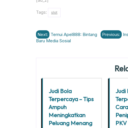
[ad_2]
Tags:
slot
Post
Next:
Temui Apel888: Bintang
Previous:
In
Baru Media Sosial
navigation
Rel
Judi Bola
Judi
Terpercaya – Tips
Terp
Ampuh
Cara
Meningkatkan
Peni
Peluang Menang
PKV