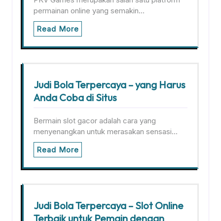
permainan online yang semakin…
Read More
Judi Bola Terpercaya – yang Harus
Anda Coba di Situs
Bermain slot gacor adalah cara yang
menyenangkan untuk merasakan sensasi…
Read More
Judi Bola Terpercaya – Slot Online
Terbaik untuk Pemain dengan