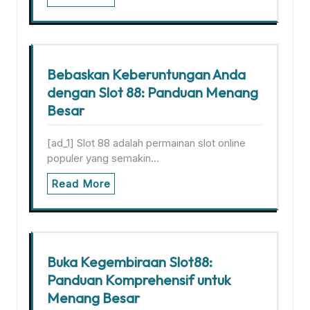
Bebaskan Keberuntungan Anda
dengan Slot 88: Panduan Menang
Besar
[ad_1] Slot 88 adalah permainan slot online
populer yang semakin…
Read More
Buka Kegembiraan Slot88:
Panduan Komprehensif untuk
Menang Besar