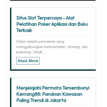
Situs Slot Terpercaya – Alat
Pelatihan Poker Aplikasi dan Buku
Terbaik
Poker adalah permainan yang
menggabungkan keterampilan, strategi, dan
psikologi. Untuk…
Read More
Menjelajahi Permata Tersembunyi
Kemang88: Panduan Kawasan
Paling Trendi di Jakarta