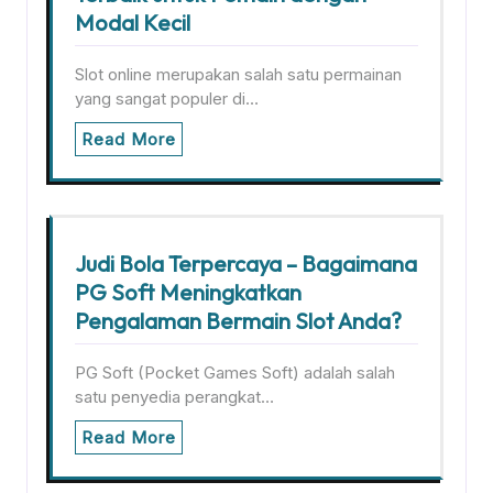
Modal Kecil
Slot online merupakan salah satu permainan
yang sangat populer di…
Read More
Judi Bola Terpercaya – Bagaimana
PG Soft Meningkatkan
Pengalaman Bermain Slot Anda?
PG Soft (Pocket Games Soft) adalah salah
satu penyedia perangkat…
Read More