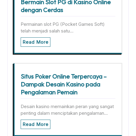
Bermain Slot PG di Kasino Online
dengan Cerdas
Permainan slot PG (Pocket Games Soft)
telah menjadi salah satu…
Read More
Situs Poker Online Terpercaya –
Dampak Desain Kasino pada
Pengalaman Pemain
Desain kasino memainkan peran yang sangat
penting dalam menciptakan pengalaman…
Read More