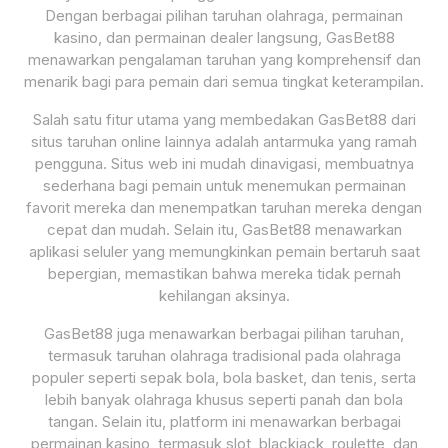
Dengan berbagai pilihan taruhan olahraga, permainan
kasino, dan permainan dealer langsung, GasBet88
menawarkan pengalaman taruhan yang komprehensif dan
menarik bagi para pemain dari semua tingkat keterampilan.
Salah satu fitur utama yang membedakan GasBet88 dari
situs taruhan online lainnya adalah antarmuka yang ramah
pengguna. Situs web ini mudah dinavigasi, membuatnya
sederhana bagi pemain untuk menemukan permainan
favorit mereka dan menempatkan taruhan mereka dengan
cepat dan mudah. Selain itu, GasBet88 menawarkan
aplikasi seluler yang memungkinkan pemain bertaruh saat
bepergian, memastikan bahwa mereka tidak pernah
kehilangan aksinya.
GasBet88 juga menawarkan berbagai pilihan taruhan,
termasuk taruhan olahraga tradisional pada olahraga
populer seperti sepak bola, bola basket, dan tenis, serta
lebih banyak olahraga khusus seperti panah dan bola
tangan. Selain itu, platform ini menawarkan berbagai
permainan kasino, termasuk slot, blackjack, roulette, dan