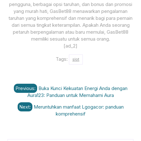
pengguna, berbagai opsi taruhan, dan bonus dan promosi
yang murah hati, GasBet88 menawarkan pengalaman
taruhan yang komprehensif dan menarik bagi para pemain
dari semua tingkat keterampilan. Apakah Anda seorang
petaruh berpengalaman atau baru memulai, GasBet88
memiliki sesuatu untuk semua orang.
[ad_2]
Tags:
slot
Post
Previous:
Buka Kunci Kekuatan Energi Anda dengan
navigation
Aura123: Panduan untuk Memahami Aura
Next:
Meruntuhkan manfaat Lgogacor: panduan
komprehensif