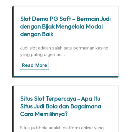
Slot Demo PG Soft – Bermain Judi
dengan Bijak Mengelola Modal
dengan Baik
Judi slot adalah salah satu permainan kasino
yang paling digemari…
Read More
Situs Slot Terpercaya – Apa Itu
Situs Judi Bola dan Bagaimana
Cara Memilihnya?
Situs judi bola adalah platform online yang