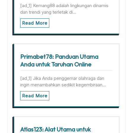
[ad_1] Kemang88 adalah lingkungan dinamis
dan trendi yang terletak di…
Read More
Primabet78: Panduan Utama
Anda untuk Taruhan Online
[ad_1] Jika Anda penggemar olahraga dan
ingin menambahkan sedikit kegembiraan…
Read More
Atlas123: Alat Utama untuk