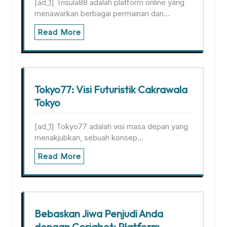
[ad_1] Trisula88 adalah platform online yang
menawarkan berbagai permainan dan…
Read More
Tokyo77: Visi Futuristik Cakrawala
Tokyo
[ad_1] Tokyo77 adalah visi masa depan yang
menakjubkan, sebuah konsep…
Read More
Bebaskan Jiwa Penjudi Anda
dengan Ceriabet: Platform