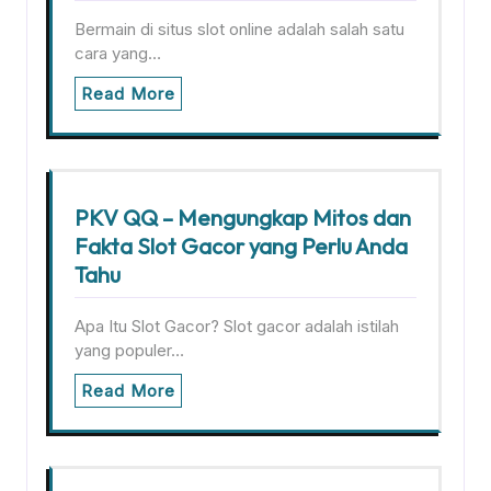
Bermain di situs slot online adalah salah satu
cara yang…
Read More
PKV QQ – Mengungkap Mitos dan
Fakta Slot Gacor yang Perlu Anda
Tahu
Apa Itu Slot Gacor? Slot gacor adalah istilah
yang populer…
Read More