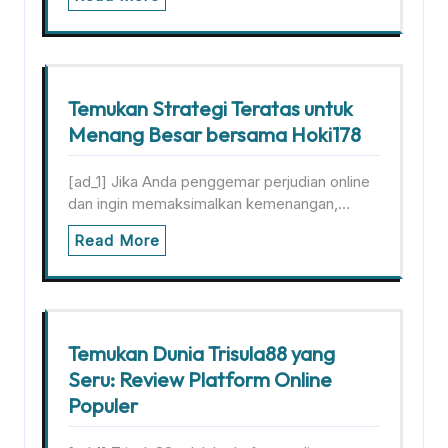
Temukan Strategi Teratas untuk
Menang Besar bersama Hoki178
[ad_1] Jika Anda penggemar perjudian online
dan ingin memaksimalkan kemenangan,…
Read More
Temukan Dunia Trisula88 yang
Seru: Review Platform Online
Populer