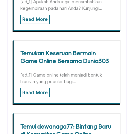
[ad_1] Apakah Anda ingin menambahkan
kegembiraan pada hari Anda? Kunjungi…
Read More
Temukan Keseruan Bermain
Game Online Bersama Dunia303
[ad_1] Game online telah menjadi bentuk
hiburan yang populer bagi…
Read More
Temui dewanaga77: Bintang Baru