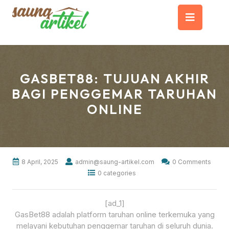
Skip
Op
to
content
But
GASBET88: TUJUAN AKHIR
BAGI PENGGEMAR TARUHAN
ONLINE
8 April, 2025
admin@saung-artikel.com
0 Comments
0 categories
[ad_1]
GasBet88 adalah platform taruhan online terkemuka yang
melayani kebutuhan penggemar taruhan di seluruh dunia.