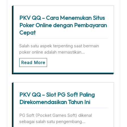
PKV QQ – Cara Menemukan Situs
Poker Online dengan Pembayaran
Cepat
Salah satu aspek terpenting saat bermain
poker online adalah memastikan…
Read More
PKV QQ – Slot PG Soft Paling
Direkomendasikan Tahun Ini
PG Soft (Pocket Games Soft) dikenal
sebagai salah satu pengembang…