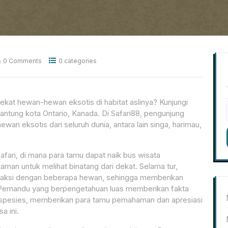
0 Comments
0 categories
ekat hewan-hewan eksotis di habitat aslinya? Kunjungi
 jantung kota Ontario, Kanada. Di Safari88, pengunjung
n eksotis dari seluruh dunia, antara lain singa, harimau,
safari, di mana para tamu dapat naik bus wisata
man untuk melihat binatang dari dekat. Selama tur,
raksi dengan beberapa hewan, sehingga memberikan
 Pemandu yang berpengetahuan luas memberikan fakta
 spesies, memberikan para tamu pemahaman dan apresiasi
a ini.