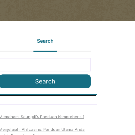
Search
Search
Memahami Saung4D: Panduan Komprehensif
Menjelajahi Ahlicasino: Panduan Utama Anda