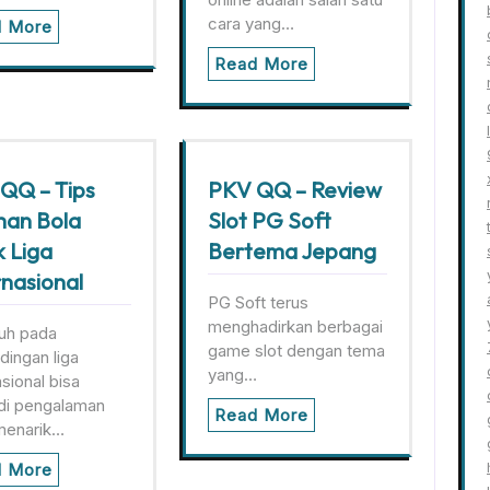
cara yang…
d More
Read More
QQ – Tips
PKV QQ – Review
han Bola
Slot PG Soft
k Liga
Bertema Jepang
rnasional
PG Soft terus
menghadirkan berbagai
ruh pada
game slot dengan tema
dingan liga
yang…
asional bisa
di pengalaman
Read More
menarik…
d More