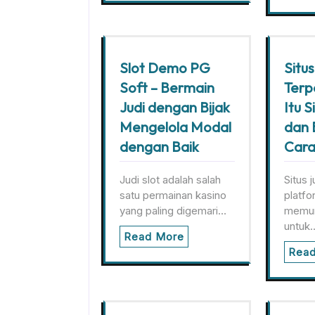
Slot Demo PG
Situs
Soft – Bermain
Terp
Judi dengan Bijak
Itu S
Mengelola Modal
dan
dengan Baik
Cara
Judi slot adalah salah
Situs 
satu permainan kasino
platfo
yang paling digemari…
memun
untuk
Read More
Rea