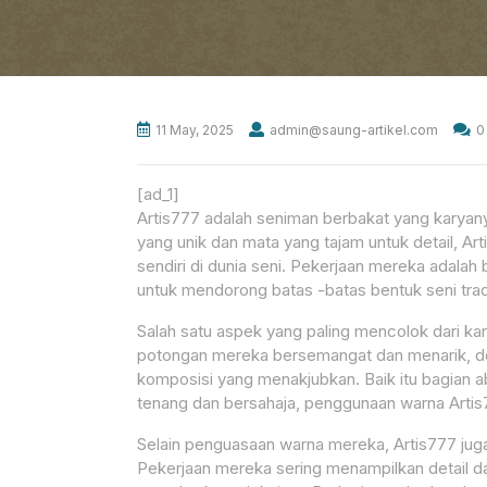
11 May, 2025
admin@saung-artikel.com
0
[ad_1]
Artis777 adalah seniman berbakat yang karya
yang unik dan mata yang tajam untuk detail, Art
sendiri di dunia seni. Pekerjaan mereka adala
untuk mendorong batas -batas bentuk seni tradi
Salah satu aspek yang paling mencolok dari k
potongan mereka bersemangat dan menarik, d
komposisi yang menakjubkan. Baik itu bagian a
tenang dan bersahaja, penggunaan warna Artis77
Selain penguasaan warna mereka, Artis777 jug
Pekerjaan mereka sering menampilkan detail d