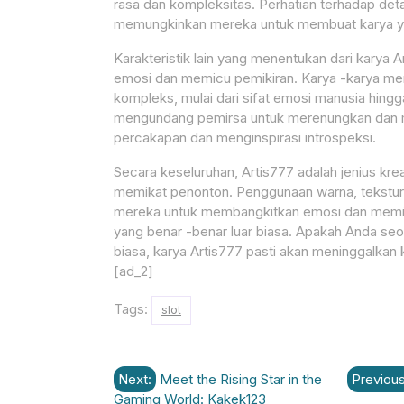
rasa dan kompleksitas. Perhatian terhadap detai
memungkinkan mereka untuk membuat karya ya
Karakteristik lain yang menentukan dari kary
emosi dan memicu pemikiran. Karya -karya me
kompleks, mulai dari sifat emosi manusia hingga
mengundang pemirsa untuk merenungkan dan m
percakapan dan menginspirasi introspeksi.
Secara keseluruhan, Artis777 adalah jenius kre
memikat penonton. Penggunaan warna, tekstu
mereka untuk membangkitkan emosi dan memi
yang benar -benar luar biasa. Apakah Anda s
biasa, karya Artis777 pasti akan meninggalkan 
[ad_2]
Tags:
slot
Post
Next:
Meet the Rising Star in the
Previous
Gaming World: Kakek123