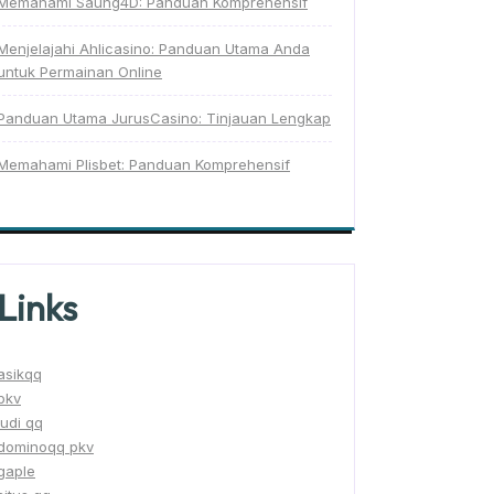
Memahami Saung4D: Panduan Komprehensif
Menjelajahi Ahlicasino: Panduan Utama Anda
untuk Permainan Online
Panduan Utama JurusCasino: Tinjauan Lengkap
Memahami Plisbet: Panduan Komprehensif
Links
asikqq
pkv
judi qq
dominoqq pkv
gaple