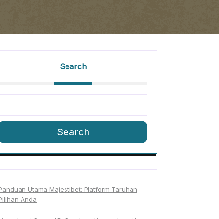
Search
Search
Panduan Utama Majestibet: Platform Taruhan
Pilihan Anda