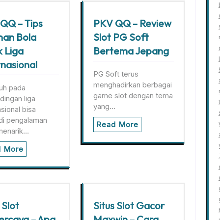
QQ – Tips
PKV QQ – Review
han Bola
Slot PG Soft
k Liga
Bertema Jepang
rnasional
PG Soft terus
menghadirkan berbagai
ruh pada
game slot dengan tema
dingan liga
yang…
asional bisa
di pengalaman
Read More
menarik…
d More
 Slot
Situs Slot Gacor
ercaya – Apa
Maxwin – Cara