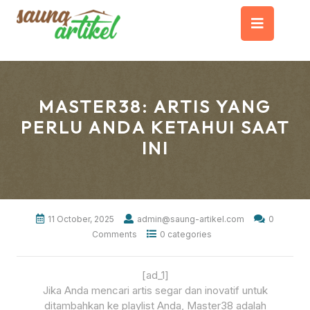
Skip
Op
to
content
But
MASTER38: ARTIS YANG
PERLU ANDA KETAHUI SAAT
INI
11 October, 2025
admin@saung-artikel.com
0
Comments
0 categories
[ad_1]
Jika Anda mencari artis segar dan inovatif untuk
ditambahkan ke playlist Anda, Master38 adalah