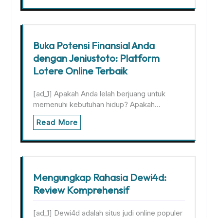
Buka Potensi Finansial Anda
dengan Jeniustoto: Platform
Lotere Online Terbaik
[ad_1] Apakah Anda lelah berjuang untuk
memenuhi kebutuhan hidup? Apakah…
Read More
Mengungkap Rahasia Dewi4d:
Review Komprehensif
[ad_1] Dewi4d adalah situs judi online populer