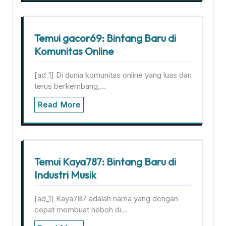
Temui gacor69: Bintang Baru di
Komunitas Online
[ad_1] Di dunia komunitas online yang luas dan
terus berkembang,…
Read More
Temui Kaya787: Bintang Baru di
Industri Musik
[ad_1] Kaya787 adalah nama yang dengan
cepat membuat heboh di…