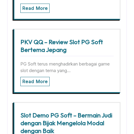
Read More
PKV QQ – Review Slot PG Soft
Bertema Jepang
PG Soft terus menghadirkan berbagai game
slot dengan tema yang…
Read More
Slot Demo PG Soft – Bermain Judi
dengan Bijak Mengelola Modal
dengan Baik