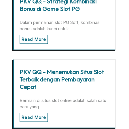
PKV QQ – Strategi Kombinasi
Bonus di Game Slot PG
Dalam permainan slot PG Soft, kombinasi
bonus adalah kunci untuk…
Read More
PKV QQ – Menemukan Situs Slot
Terbaik dengan Pembayaran
Cepat
Bermain di situs slot online adalah salah satu
cara yang…
Read More