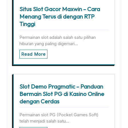
Situs Slot Gacor Maxwin – Cara
Menang Terus di dengan RTP
Tinggi
Permainan slot adalah salah satu pilihan
hiburan yang paling digemari…
Read More
Slot Demo Pragmatic – Panduan
Bermain Slot PG di Kasino Online
dengan Cerdas
Permainan slot PG (Pocket Games Soft)
telah menjadi salah satu…