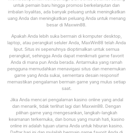
untuk pemain baru hingga promosi berkelanjutan dan
imbalan loyalitas, ada banyak peluang untuk meningkatkan
uang Anda dan meningkatkan peluang Anda untuk menang
besar di Maxwin88.
Apakah Anda lebih suka bermain di komputer desktop,
laptop, atau perangkat seluler Anda, MaxWin88 telah Anda
liput. Situs ini sepenuhnya dioptimalkan untuk semua
perangkat, sehingga Anda dapat menikmati game favorit
Anda di mana pun Anda berada. Antarmuka yang ramah
pengguna memudahkan menavigasi situs dan menemukan
game yang Anda sukai, sementara desain responsif
memastikan pengalaman bermain game yang mulus setiap
saat.
Jika Anda mencari pengalaman kasino online yang andal
dan menarik, tidak terlihat lagi dari Maxwin88. Dengan
pilihan game yang mengesankan, langkah-langkah
keamanan terkemuka, dan bonus yang murah hati, kasino
online ini adalah tujuan utama Anda untuk hiburan kasino.
Daftar hari ini dan mulailah bermain game favorit Anda di