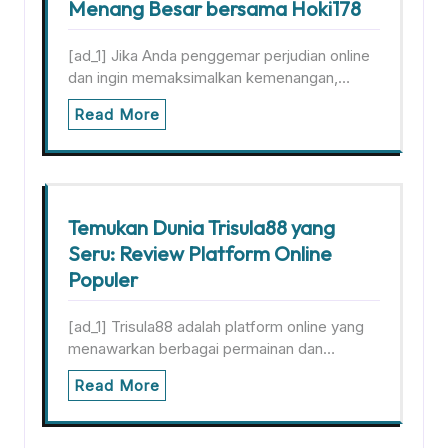
Menang Besar bersama Hoki178
[ad_1] Jika Anda penggemar perjudian online
dan ingin memaksimalkan kemenangan,…
Read More
Temukan Dunia Trisula88 yang
Seru: Review Platform Online
Populer
[ad_1] Trisula88 adalah platform online yang
menawarkan berbagai permainan dan…
Read More