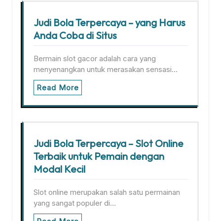
Judi Bola Terpercaya – yang Harus
Anda Coba di Situs
Bermain slot gacor adalah cara yang
menyenangkan untuk merasakan sensasi…
Read More
Judi Bola Terpercaya – Slot Online
Terbaik untuk Pemain dengan
Modal Kecil
Slot online merupakan salah satu permainan
yang sangat populer di…