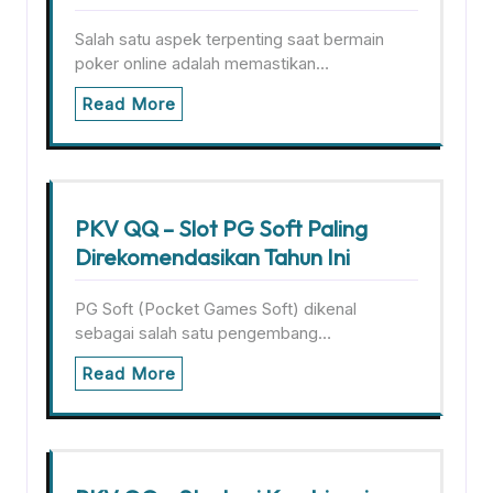
Salah satu aspek terpenting saat bermain
poker online adalah memastikan…
Read More
PKV QQ – Slot PG Soft Paling
Direkomendasikan Tahun Ini
PG Soft (Pocket Games Soft) dikenal
sebagai salah satu pengembang…
Read More