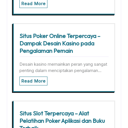
Read More
Situs Poker Online Terpercaya –
Dampak Desain Kasino pada
Pengalaman Pemain
Desain kasino memainkan peran yang sangat
penting dalam menciptakan pengalaman…
Read More
Situs Slot Terpercaya – Alat
Pelatihan Poker Aplikasi dan Buku