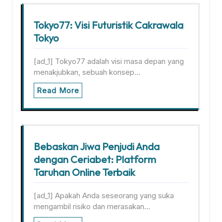
Tokyo77: Visi Futuristik Cakrawala
Tokyo
[ad_1] Tokyo77 adalah visi masa depan yang
menakjubkan, sebuah konsep…
Read More
Bebaskan Jiwa Penjudi Anda
dengan Ceriabet: Platform
Taruhan Online Terbaik
[ad_1] Apakah Anda seseorang yang suka
mengambil risiko dan merasakan…