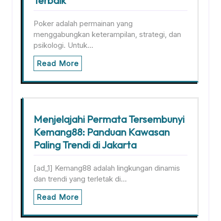
Terbaik
Poker adalah permainan yang
menggabungkan keterampilan, strategi, dan
psikologi. Untuk…
Read More
Menjelajahi Permata Tersembunyi
Kemang88: Panduan Kawasan
Paling Trendi di Jakarta
[ad_1] Kemang88 adalah lingkungan dinamis
dan trendi yang terletak di…
Read More