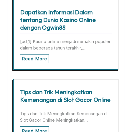
Dapatkan Informasi Dalam
tentang Dunia Kasino Online
dengan Ogwin88
[ad_1] Kasino online menjadi semakin populer
dalam beberapa tahun terakhir,…
Read More
Tips dan Trik Meningkatkan
Kemenangan di Slot Gacor Online
Tips dan Trik Meningkatkan Kemenangan di
Slot Gacor Online Meningkatkan…
Read More