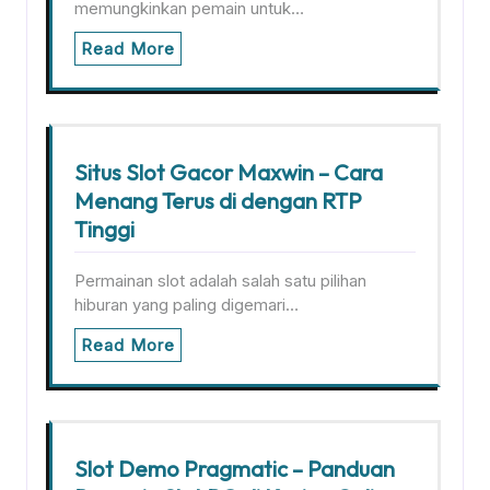
memungkinkan pemain untuk…
Read More
Situs Slot Gacor Maxwin – Cara
Menang Terus di dengan RTP
Tinggi
Permainan slot adalah salah satu pilihan
hiburan yang paling digemari…
Read More
Slot Demo Pragmatic – Panduan