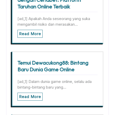
Taruhan Online Terbaik
[ad_1] Apakah Anda seseorang yang suka
mengambil risiko dan merasakan…
Read More
Temui Dewacukong88: Bintang
Baru Dunia Game Online
[ad_1] Dalam dunia game online, selalu ada
bintang-bintang baru yang…
Read More