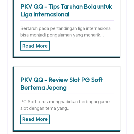
PKV QQ – Tips Taruhan Bola untuk
Liga Internasional
Bertaruh pada pertandingan liga internasional
bisa menjadi pengalaman yang menarik…
Read More
PKV QQ – Review Slot PG Soft
Bertema Jepang
PG Soft terus menghadirkan berbagai game
slot dengan tema yang…
Read More