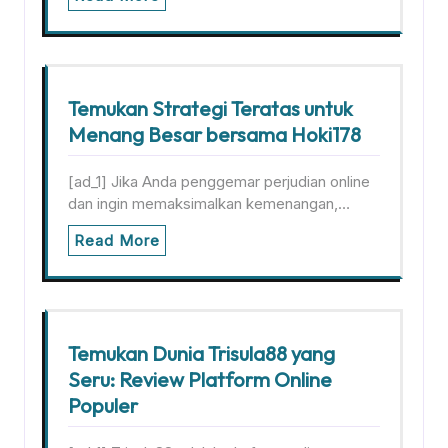
Temukan Strategi Teratas untuk
Menang Besar bersama Hoki178
[ad_1] Jika Anda penggemar perjudian online
dan ingin memaksimalkan kemenangan,…
Read More
Temukan Dunia Trisula88 yang
Seru: Review Platform Online
Populer