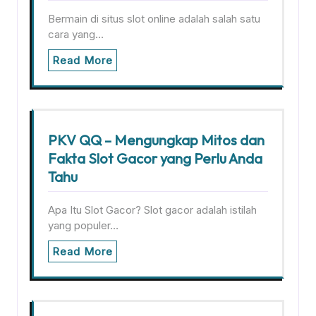
Bermain di situs slot online adalah salah satu
cara yang…
Read More
PKV QQ – Mengungkap Mitos dan
Fakta Slot Gacor yang Perlu Anda
Tahu
Apa Itu Slot Gacor? Slot gacor adalah istilah
yang populer…
Read More