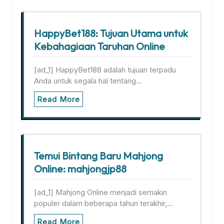
HappyBet188: Tujuan Utama untuk
Kebahagiaan Taruhan Online
[ad_1] HappyBet188 adalah tujuan terpadu
Anda untuk segala hal tentang…
Read More
Temui Bintang Baru Mahjong
Online: mahjongjp88
[ad_1] Mahjong Online menjadi semakin
populer dalam beberapa tahun terakhir,…
Read More