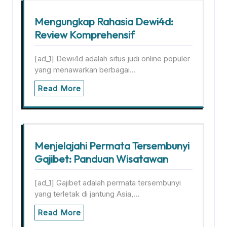
Mengungkap Rahasia Dewi4d:
Review Komprehensif
[ad_1] Dewi4d adalah situs judi online populer
yang menawarkan berbagai…
Read More
Menjelajahi Permata Tersembunyi
Gajibet: Panduan Wisatawan
[ad_1] Gajibet adalah permata tersembunyi
yang terletak di jantung Asia,…
Read More