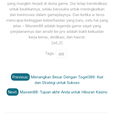
yang mungkin terjadi di dunia game. Dia tetap berdedikasi
untuk keahliannya, selalu berusaha untuk meningkatkan
dan berinovasi dalam gameplaynya. Dan ketika ia terus
mencapai ketinggian keberhasilan yang baru, satu hal yang
jelas – Maxwin89 adalah legenda game sejati yang
perjalanannya dari amatir ke pro adalah bukti kekuatan
kerja keras, dedikasi, dan hasrat.
[ad_2]
Tags:
slot
Post
Previous:
Menangkan Besar Dengan Togel389: Kiat
navigation
dan Strategi untuk Sukses
Next:
Maxwin88: Tujuan akhir Anda untuk Hiburan Kasino