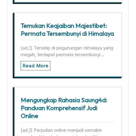
Temukan Keajaiban Majestibet:
Permata Tersembunyi di Himalaya
[ad_1] Terselip di pegunungan Himalaya yang
megah, terdapat permata tersembunyi…
Read More
Mengungkap Rahasia Saung4d:
Panduan Komprehensif Judi
Online
[ad_1] Perjudian online menjadi semakin