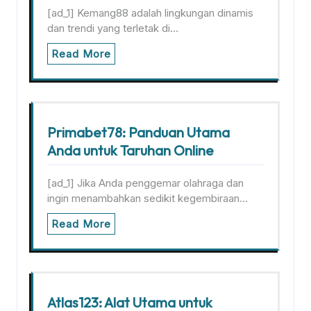
[ad_1] Kemang88 adalah lingkungan dinamis
dan trendi yang terletak di…
Read More
Primabet78: Panduan Utama
Anda untuk Taruhan Online
[ad_1] Jika Anda penggemar olahraga dan
ingin menambahkan sedikit kegembiraan…
Read More
Atlas123: Alat Utama untuk