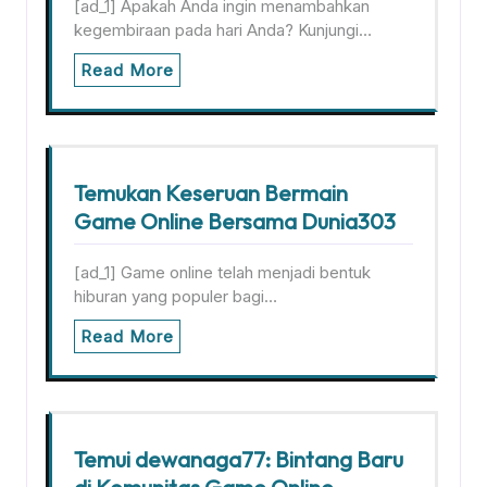
[ad_1] Apakah Anda ingin menambahkan
kegembiraan pada hari Anda? Kunjungi…
Read More
Temukan Keseruan Bermain
Game Online Bersama Dunia303
[ad_1] Game online telah menjadi bentuk
hiburan yang populer bagi…
Read More
Temui dewanaga77: Bintang Baru