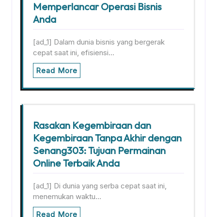
Memperlancar Operasi Bisnis
Anda
[ad_1] Dalam dunia bisnis yang bergerak
cepat saat ini, efisiensi…
Read More
Rasakan Kegembiraan dan
Kegembiraan Tanpa Akhir dengan
Senang303: Tujuan Permainan
Online Terbaik Anda
[ad_1] Di dunia yang serba cepat saat ini,
menemukan waktu…
Read More