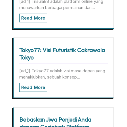
[ad_1] Trisula88 adalah platform online yang
menawarkan berbagai permainan dan…
Read More
Tokyo77: Visi Futuristik Cakrawala
Tokyo
[ad_1] Tokyo77 adalah visi masa depan yang
menakjubkan, sebuah konsep…
Read More
Bebaskan Jiwa Penjudi Anda
dengan Ceriabet: Platform