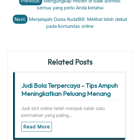
Previous:
Mengungkap misteri di balik Bom88:
navigation
semua yang perlu Anda ketahui
Next:
Menjelajahi Dunia Kuda189: Melihat lebih dekat
pada komunitas online
Related Posts
Judi Bola Terpercaya – Tips Ampuh
Meningkatkan Peluang Menang
Judi slot online telah menjadi salah satu
permainan yang paling…
Read More