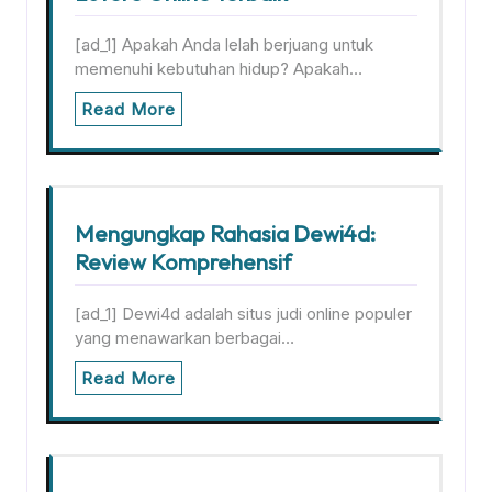
[ad_1] Apakah Anda lelah berjuang untuk
memenuhi kebutuhan hidup? Apakah…
Read More
Mengungkap Rahasia Dewi4d:
Review Komprehensif
[ad_1] Dewi4d adalah situs judi online populer
yang menawarkan berbagai…
Read More