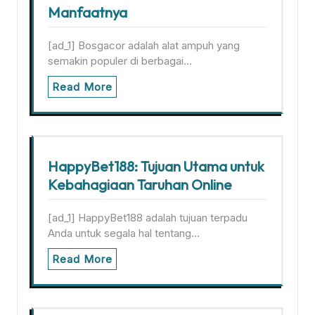
Manfaatnya
[ad_1] Bosgacor adalah alat ampuh yang
semakin populer di berbagai…
Read More
HappyBet188: Tujuan Utama untuk
Kebahagiaan Taruhan Online
[ad_1] HappyBet188 adalah tujuan terpadu
Anda untuk segala hal tentang…
Read More