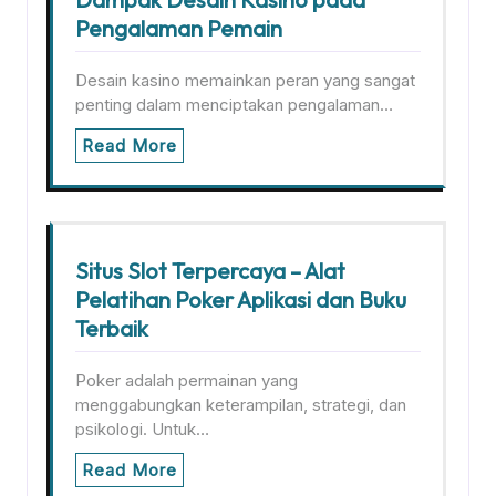
Pengalaman Pemain
Desain kasino memainkan peran yang sangat
penting dalam menciptakan pengalaman…
Read More
Situs Slot Terpercaya – Alat
Pelatihan Poker Aplikasi dan Buku
Terbaik
Poker adalah permainan yang
menggabungkan keterampilan, strategi, dan
psikologi. Untuk…
Read More