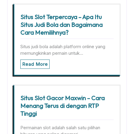
Situs Slot Terpercaya – Apa Itu
Situs Judi Bola dan Bagaimana
Cara Memilihnya?
Situs judi bola adalah platform online yang
memungkinkan pemain untuk…
Read More
Situs Slot Gacor Maxwin – Cara
Menang Terus di dengan RTP
Tinggi
Permainan slot adalah salah satu pilihan