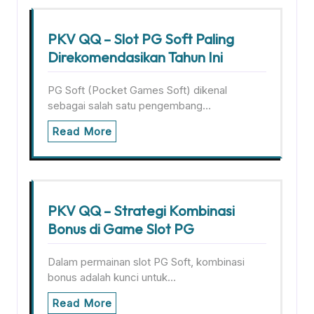
PKV QQ – Slot PG Soft Paling
Direkomendasikan Tahun Ini
PG Soft (Pocket Games Soft) dikenal
sebagai salah satu pengembang…
Read More
PKV QQ – Strategi Kombinasi
Bonus di Game Slot PG
Dalam permainan slot PG Soft, kombinasi
bonus adalah kunci untuk…
Read More