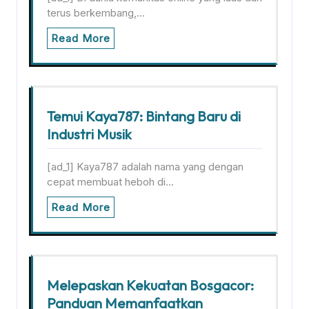
terus berkembang,…
Read More
Temui Kaya787: Bintang Baru di
Industri Musik
[ad_1] Kaya787 adalah nama yang dengan
cepat membuat heboh di…
Read More
Melepaskan Kekuatan Bosgacor:
Panduan Memanfaatkan