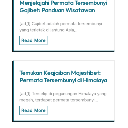
Menjelajahi Permata Tersembunyi
Gajibet: Panduan Wisatawan
[ad_1] Gajibet adalah permata tersembunyi
yang terletak di jantung Asia,…
Read More
Temukan Keajaiban Majestibet:
Permata Tersembunyi di Himalaya
[ad_1] Terselip di pegunungan Himalaya yang
megah, terdapat permata tersembunyi…
Read More