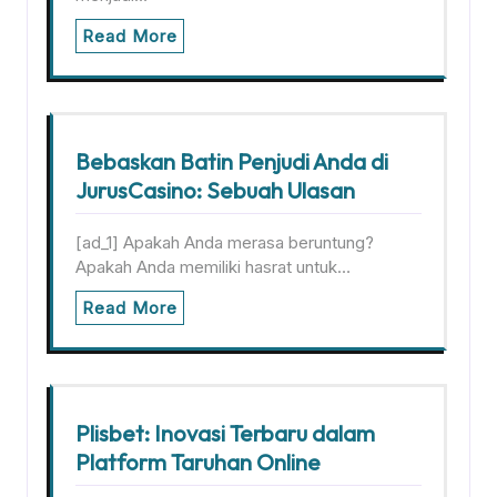
Read More
Bebaskan Batin Penjudi Anda di
JurusCasino: Sebuah Ulasan
[ad_1] Apakah Anda merasa beruntung?
Apakah Anda memiliki hasrat untuk…
Read More
Plisbet: Inovasi Terbaru dalam
Platform Taruhan Online