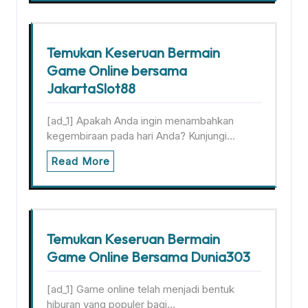
Temukan Keseruan Bermain
Game Online bersama
JakartaSlot88
[ad_1] Apakah Anda ingin menambahkan
kegembiraan pada hari Anda? Kunjungi…
Read More
Temukan Keseruan Bermain
Game Online Bersama Dunia303
[ad_1] Game online telah menjadi bentuk
hiburan yang populer bagi…