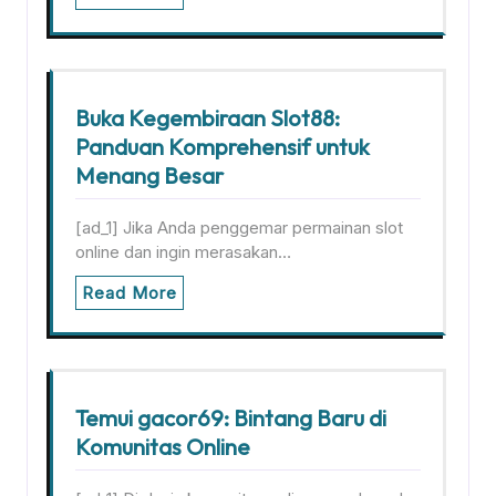
Buka Kegembiraan Slot88:
Panduan Komprehensif untuk
Menang Besar
[ad_1] Jika Anda penggemar permainan slot
online dan ingin merasakan…
Read More
Temui gacor69: Bintang Baru di
Komunitas Online