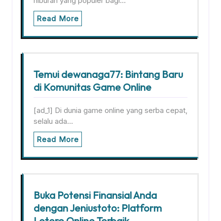
hiburan yang populer bagi…
Read More
Temui dewanaga77: Bintang Baru
di Komunitas Game Online
[ad_1] Di dunia game online yang serba cepat,
selalu ada…
Read More
Buka Potensi Finansial Anda
dengan Jeniustoto: Platform
Lotere Online Terbaik