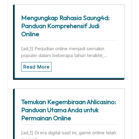
Mengungkap Rahasia Saung4d:
Panduan Komprehensif Judi
Online
[ad_1] Perjudian online menjadi semakin
populer dalam beberapa tahun terakhir,…
Read More
Temukan Kegembiraan Ahlicasino:
Panduan Utama Anda untuk
Permainan Online
[ad_1] Di era digital saat ini, game online telah