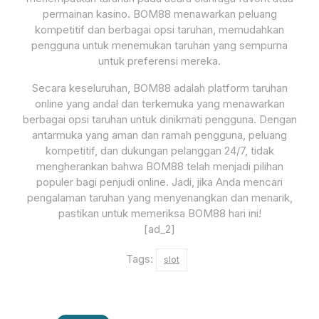
permainan kasino. BOM88 menawarkan peluang
kompetitif dan berbagai opsi taruhan, memudahkan
pengguna untuk menemukan taruhan yang sempurna
untuk preferensi mereka.
Secara keseluruhan, BOM88 adalah platform taruhan
online yang andal dan terkemuka yang menawarkan
berbagai opsi taruhan untuk dinikmati pengguna. Dengan
antarmuka yang aman dan ramah pengguna, peluang
kompetitif, dan dukungan pelanggan 24/7, tidak
mengherankan bahwa BOM88 telah menjadi pilihan
populer bagi penjudi online. Jadi, jika Anda mencari
pengalaman taruhan yang menyenangkan dan menarik,
pastikan untuk memeriksa BOM88 hari ini!
[ad_2]
Tags:
slot
Post