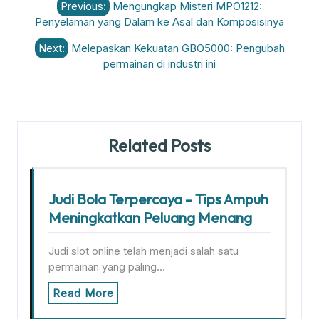
Previous:
Mengungkap Misteri MPO1212:
navigation
Penyelaman yang Dalam ke Asal dan Komposisinya
Next:
Melepaskan Kekuatan GBO5000: Pengubah
permainan di industri ini
Related Posts
Judi Bola Terpercaya – Tips Ampuh
Meningkatkan Peluang Menang
Judi slot online telah menjadi salah satu
permainan yang paling…
Read More