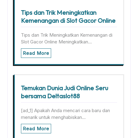
Tips dan Trik Meningkatkan
Kemenangan di Slot Gacor Online
Tips dan Trik Meningkatkan Kemenangan di
Slot Gacor Online Meningkatkan…
Read More
Temukan Dunia Judi Online Seru
bersama Deltaslot88
[ad_1] Apakah Anda mencari cara baru dan
menarik untuk menghabiskan…
Read More