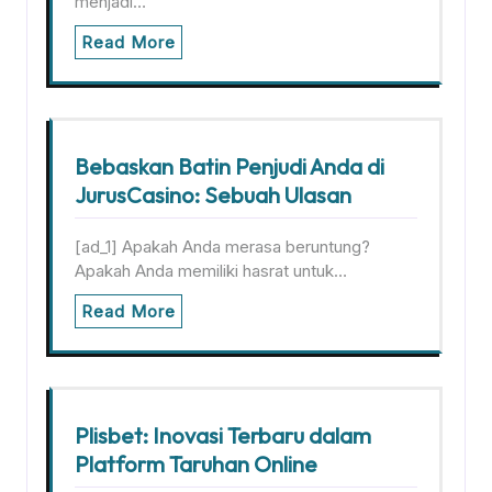
menjadi…
Read More
Bebaskan Batin Penjudi Anda di
JurusCasino: Sebuah Ulasan
[ad_1] Apakah Anda merasa beruntung?
Apakah Anda memiliki hasrat untuk…
Read More
Plisbet: Inovasi Terbaru dalam
Platform Taruhan Online