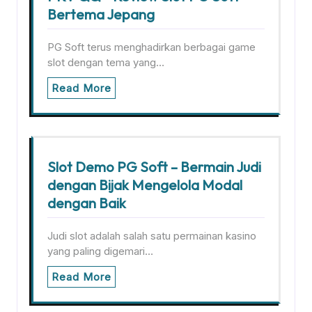
Bertema Jepang
PG Soft terus menghadirkan berbagai game
slot dengan tema yang…
Read More
Slot Demo PG Soft – Bermain Judi
dengan Bijak Mengelola Modal
dengan Baik
Judi slot adalah salah satu permainan kasino
yang paling digemari…
Read More