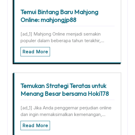
Temui Bintang Baru Mahjong
Online: mahjongjp88
[ad_1] Mahjong Online menjadi semakin
populer dalam beberapa tahun terakhir,…
Read More
Temukan Strategi Teratas untuk
Menang Besar bersama Hoki178
[ad_1] Jika Anda penggemar perjudian online
dan ingin memaksimalkan kemenangan,…
Read More