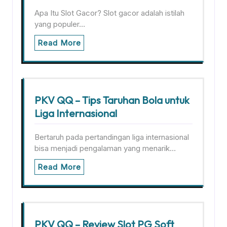
Apa Itu Slot Gacor? Slot gacor adalah istilah
yang populer…
Read More
PKV QQ – Tips Taruhan Bola untuk
Liga Internasional
Bertaruh pada pertandingan liga internasional
bisa menjadi pengalaman yang menarik…
Read More
PKV QQ – Review Slot PG Soft