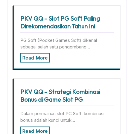
PKV QQ – Slot PG Soft Paling
Direkomendasikan Tahun Ini
PG Soft (Pocket Games Soft) dikenal
sebagai salah satu pengembang…
Read More
PKV QQ – Strategi Kombinasi
Bonus di Game Slot PG
Dalam permainan slot PG Soft, kombinasi
bonus adalah kunci untuk…
Read More