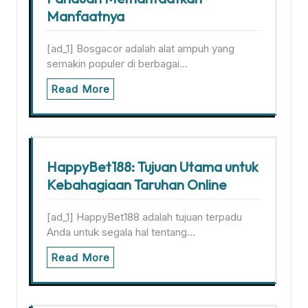
Manfaatnya
[ad_1] Bosgacor adalah alat ampuh yang
semakin populer di berbagai…
Read More
HappyBet188: Tujuan Utama untuk
Kebahagiaan Taruhan Online
[ad_1] HappyBet188 adalah tujuan terpadu
Anda untuk segala hal tentang…
Read More