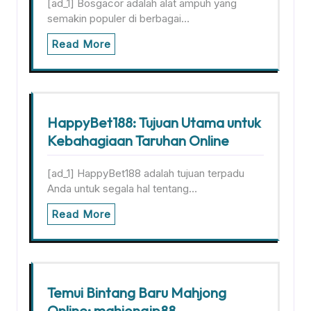
[ad_1] Bosgacor adalah alat ampuh yang
semakin populer di berbagai…
Read More
HappyBet188: Tujuan Utama untuk
Kebahagiaan Taruhan Online
[ad_1] HappyBet188 adalah tujuan terpadu
Anda untuk segala hal tentang…
Read More
Temui Bintang Baru Mahjong
Online: mahjongjp88