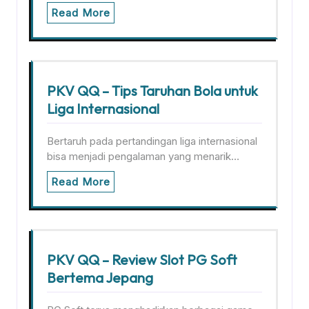
Read More
PKV QQ – Tips Taruhan Bola untuk
Liga Internasional
Bertaruh pada pertandingan liga internasional
bisa menjadi pengalaman yang menarik…
Read More
PKV QQ – Review Slot PG Soft
Bertema Jepang