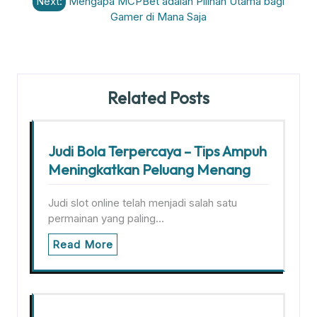
Next:
Mengapa MCPBet adalah Pilihan Utama bagi
Gamer di Mana Saja
Related Posts
Judi Bola Terpercaya – Tips Ampuh
Meningkatkan Peluang Menang
Judi slot online telah menjadi salah satu
permainan yang paling…
Read More