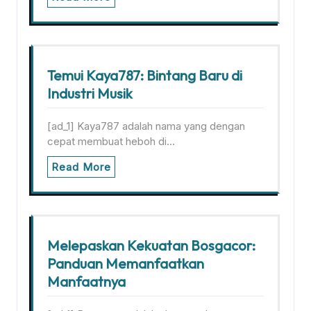
Temui Kaya787: Bintang Baru di
Industri Musik
[ad_1] Kaya787 adalah nama yang dengan
cepat membuat heboh di…
Read More
Melepaskan Kekuatan Bosgacor:
Panduan Memanfaatkan
Manfaatnya