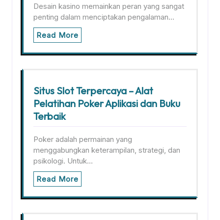
Desain kasino memainkan peran yang sangat
penting dalam menciptakan pengalaman…
Read More
Situs Slot Terpercaya – Alat
Pelatihan Poker Aplikasi dan Buku
Terbaik
Poker adalah permainan yang
menggabungkan keterampilan, strategi, dan
psikologi. Untuk…
Read More