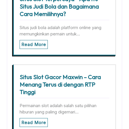
Situs Judi Bola dan Bagaimana
Cara Memilihnya?
Situs judi bola adalah platform online yang
memungkinkan pemain untuk…
Read More
Situs Slot Gacor Maxwin – Cara
Menang Terus di dengan RTP
Tinggi
Permainan slot adalah salah satu pilihan
hiburan yang paling digemari…
Read More