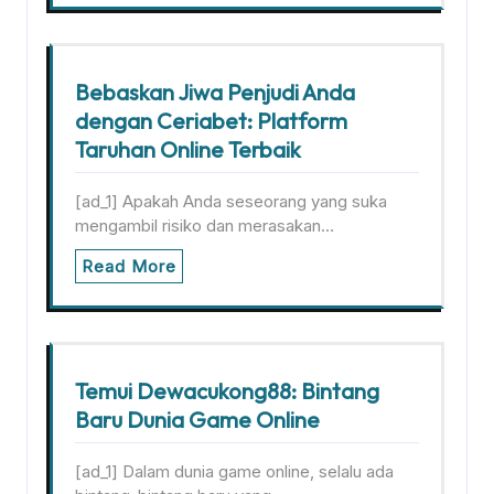
Bebaskan Jiwa Penjudi Anda
dengan Ceriabet: Platform
Taruhan Online Terbaik
[ad_1] Apakah Anda seseorang yang suka
mengambil risiko dan merasakan…
Read More
Temui Dewacukong88: Bintang
Baru Dunia Game Online
[ad_1] Dalam dunia game online, selalu ada