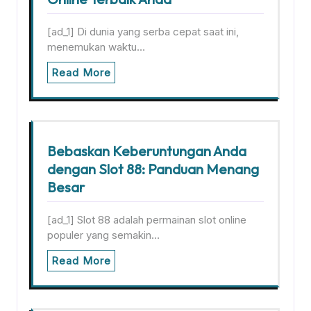
[ad_1] Di dunia yang serba cepat saat ini,
menemukan waktu…
Read More
Bebaskan Keberuntungan Anda
dengan Slot 88: Panduan Menang
Besar
[ad_1] Slot 88 adalah permainan slot online
populer yang semakin…
Read More