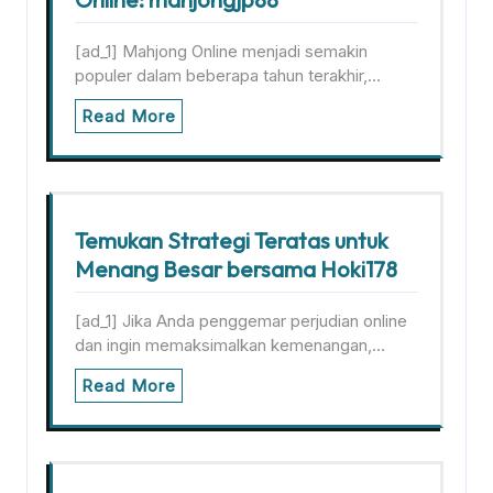
[ad_1] Mahjong Online menjadi semakin
populer dalam beberapa tahun terakhir,…
Read More
Temukan Strategi Teratas untuk
Menang Besar bersama Hoki178
[ad_1] Jika Anda penggemar perjudian online
dan ingin memaksimalkan kemenangan,…
Read More