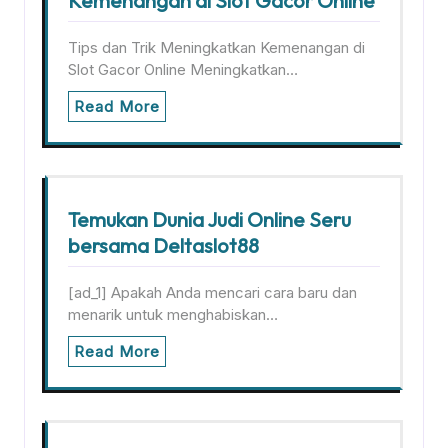
Kemenangan di Slot Gacor Online
Tips dan Trik Meningkatkan Kemenangan di
Slot Gacor Online Meningkatkan…
Read More
Temukan Dunia Judi Online Seru
bersama Deltaslot88
[ad_1] Apakah Anda mencari cara baru dan
menarik untuk menghabiskan…
Read More