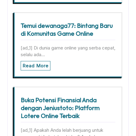
Temui dewanaga77: Bintang Baru
di Komunitas Game Online
[ad_1] Di dunia game online yang serba cepat,
selalu ada…
Read More
Buka Potensi Finansial Anda
dengan Jeniustoto: Platform
Lotere Online Terbaik
[ad_1] Apakah Anda lelah berjuang untuk