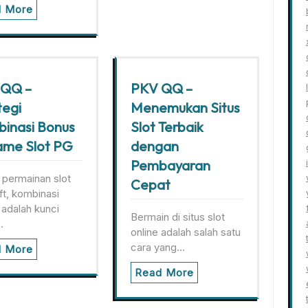
d More
 QQ –
PKV QQ –
tegi
Menemukan Situs
inasi Bonus
Slot Terbaik
ame Slot PG
dengan
Pembayaran
 permainan slot
Cepat
t, kombinasi
adalah kunci
Bermain di situs slot
…
online adalah salah satu
cara yang…
d More
Read More