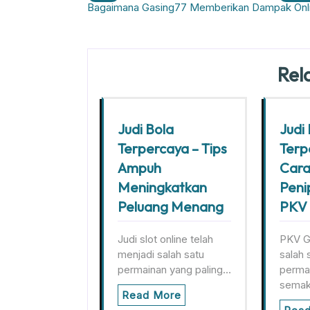
Bagaimana Gasing77 Memberikan Dampak Onl
navigation
Rel
Judi Bola
Judi
Terpercaya – Tips
Terp
Ampuh
Cara
Meningkatkan
Peni
Peluang Menang
PKV
Judi slot online telah
PKV G
menjadi salah satu
salah 
permainan yang paling…
permai
semak
Read More