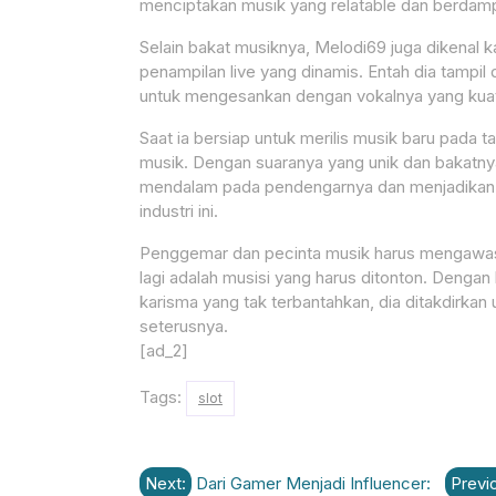
menciptakan musik yang relatable dan berdam
Selain bakat musiknya, Melodi69 juga dikena
penampilan live yang dinamis. Entah dia tampil di
untuk mengesankan dengan vokalnya yang kuat
Saat ia bersiap untuk merilis musik baru pada
musik. Dengan suaranya yang unik dan bakatny
mendalam pada pendengarnya dan menjadikan d
industri ini.
Penggemar dan pecinta musik harus mengawasi 
lagi adalah musisi yang harus ditonton. Denga
karisma yang tak terbantahkan, dia ditakdirkan
seterusnya.
[ad_2]
Tags:
slot
Post
Next:
Dari Gamer Menjadi Influencer:
Previ