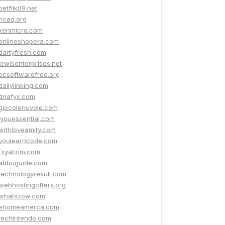
betflik09.net
ncaq.org
xenmicro.com
onlineshopera.com
dartyfresh.com
lewisenterprises.net
pcsoftwarefree.org
dailylinking.com
dnafyx.com
giocolenuvole.com
iyouessential.com
withloveamity.com
youlearncode.com
fxyatirim.com
abbuguide.com
technologyresult.com
webhostingoffers.org
whatszow.com
ehomeamerca.com
techintendo.com