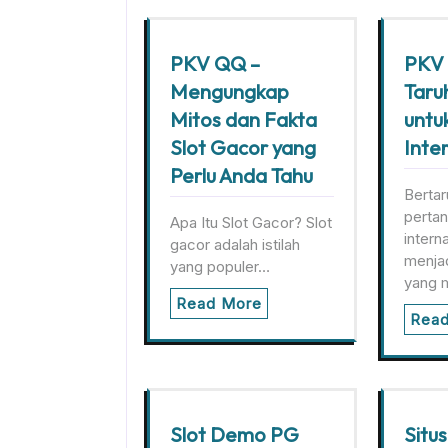
PKV QQ –
PKV 
Mengungkap
Taru
Mitos dan Fakta
untu
Slot Gacor yang
Inte
Perlu Anda Tahu
Berta
pertan
Apa Itu Slot Gacor? Slot
intern
gacor adalah istilah
menja
yang populer…
yang 
Read More
Rea
Slot Demo PG
Situs