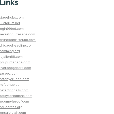
Links
stagehubs.com
1x2forum.net
login99bet.com
secretcourtesans.com
onlinebahisforum1.com
chicagoheadline.com
camming.org
rajalion88.com
goupuntacana.com
riversedgepark.com
zaseez.com
catchycrunch.com
nofaphub.com
nefertitingalls.com
patsyscreations.com
income4proof.com
educaritas.org
lensajelajah.com