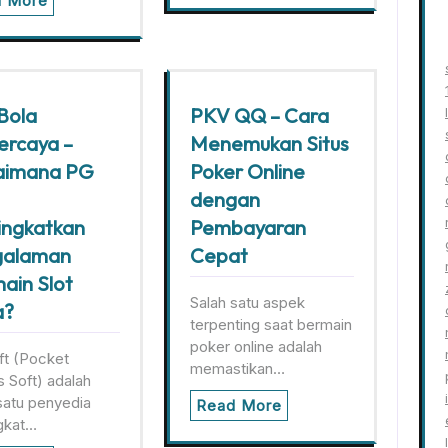
d More
 Bola
PKV QQ – Cara
ercaya –
Menemukan Situs
aimana PG
Poker Online
dengan
ngkatkan
Pembayaran
galaman
Cepat
ain Slot
Salah satu aspek
a?
terpenting saat bermain
poker online adalah
ft (Pocket
memastikan…
 Soft) adalah
satu penyedia
Read More
gkat…