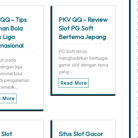
QQ – Tips
PKV QQ – Review
han Bola
Slot PG Soft
k Liga
Bertema Jepang
rnasional
PG Soft terus
menghadirkan berbagai
ruh pada
game slot dengan tema
dingan liga
yang…
asional bisa
di pengalaman
Read More
menarik…
d More
 Slot
Situs Slot Gacor