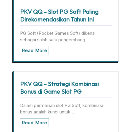
PKV QQ – Slot PG Soft Paling
Direkomendasikan Tahun Ini
PG Soft (Pocket Games Soft) dikenal
sebagai salah satu pengembang…
Read More
PKV QQ – Strategi Kombinasi
Bonus di Game Slot PG
Dalam permainan slot PG Soft, kombinasi
bonus adalah kunci untuk…
Read More