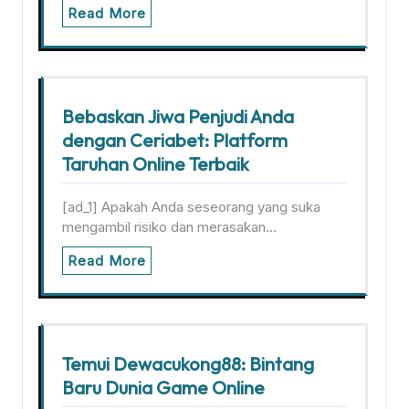
Read More
Bebaskan Jiwa Penjudi Anda
dengan Ceriabet: Platform
Taruhan Online Terbaik
[ad_1] Apakah Anda seseorang yang suka
mengambil risiko dan merasakan…
Read More
Temui Dewacukong88: Bintang
Baru Dunia Game Online