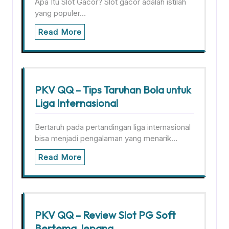
Apa Itu Slot Gacor? Slot gacor adalah istilah
yang populer…
Read More
PKV QQ – Tips Taruhan Bola untuk
Liga Internasional
Bertaruh pada pertandingan liga internasional
bisa menjadi pengalaman yang menarik…
Read More
PKV QQ – Review Slot PG Soft
Bertema Jepang