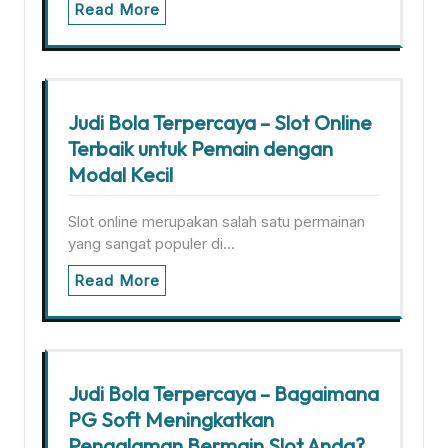
Read More
Judi Bola Terpercaya – Slot Online
Terbaik untuk Pemain dengan
Modal Kecil
Slot online merupakan salah satu permainan
yang sangat populer di…
Read More
Judi Bola Terpercaya – Bagaimana
PG Soft Meningkatkan
Pengalaman Bermain Slot Anda?