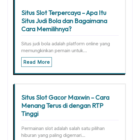
Situs Slot Terpercaya – Apa Itu
Situs Judi Bola dan Bagaimana
Cara Memilihnya?
Situs judi bola adalah platform online yang
memungkinkan pemain untuk…
Read More
Situs Slot Gacor Maxwin – Cara
Menang Terus di dengan RTP
Tinggi
Permainan slot adalah salah satu pilihan
hiburan yang paling digemari…