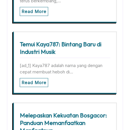
terus berkembang,…
Read More
Temui Kaya787: Bintang Baru di
Industri Musik
[ad_1] Kaya787 adalah nama yang dengan
cepat membuat heboh di…
Read More
Melepaskan Kekuatan Bosgacor:
Panduan Memanfaatkan