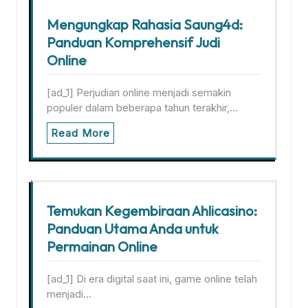
Mengungkap Rahasia Saung4d:
Panduan Komprehensif Judi
Online
[ad_1] Perjudian online menjadi semakin
populer dalam beberapa tahun terakhir,…
Read More
Temukan Kegembiraan Ahlicasino:
Panduan Utama Anda untuk
Permainan Online
[ad_1] Di era digital saat ini, game online telah
menjadi…