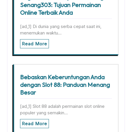
Senang303: Tujuan Permainan
Online Terbaik Anda
[ad_1] Di dunia yang serba cepat saat ini,
menemukan waktu…
Read More
Bebaskan Keberuntungan Anda
dengan Slot 88: Panduan Menang
Besar
[ad_1] Slot 88 adalah permainan slot online
populer yang semakin…
Read More