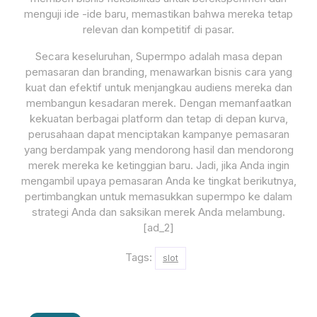
menguji ide -ide baru, memastikan bahwa mereka tetap
relevan dan kompetitif di pasar.
Secara keseluruhan, Supermpo adalah masa depan
pemasaran dan branding, menawarkan bisnis cara yang
kuat dan efektif untuk menjangkau audiens mereka dan
membangun kesadaran merek. Dengan memanfaatkan
kekuatan berbagai platform dan tetap di depan kurva,
perusahaan dapat menciptakan kampanye pemasaran
yang berdampak yang mendorong hasil dan mendorong
merek mereka ke ketinggian baru. Jadi, jika Anda ingin
mengambil upaya pemasaran Anda ke tingkat berikutnya,
pertimbangkan untuk memasukkan supermpo ke dalam
strategi Anda dan saksikan merek Anda melambung.
[ad_2]
Tags:
slot
Post