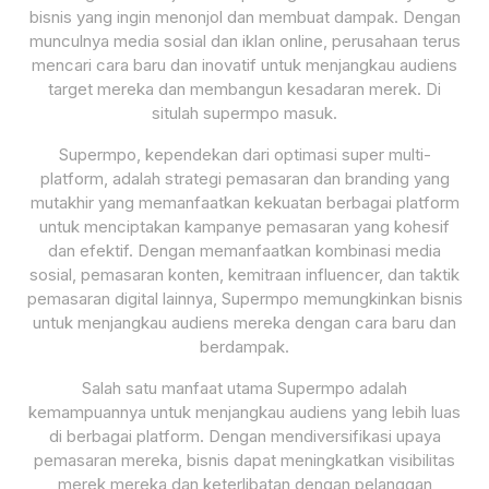
bisnis yang ingin menonjol dan membuat dampak. Dengan
munculnya media sosial dan iklan online, perusahaan terus
mencari cara baru dan inovatif untuk menjangkau audiens
target mereka dan membangun kesadaran merek. Di
situlah supermpo masuk.
Supermpo, kependekan dari optimasi super multi-
platform, adalah strategi pemasaran dan branding yang
mutakhir yang memanfaatkan kekuatan berbagai platform
untuk menciptakan kampanye pemasaran yang kohesif
dan efektif. Dengan memanfaatkan kombinasi media
sosial, pemasaran konten, kemitraan influencer, dan taktik
pemasaran digital lainnya, Supermpo memungkinkan bisnis
untuk menjangkau audiens mereka dengan cara baru dan
berdampak.
Salah satu manfaat utama Supermpo adalah
kemampuannya untuk menjangkau audiens yang lebih luas
di berbagai platform. Dengan mendiversifikasi upaya
pemasaran mereka, bisnis dapat meningkatkan visibilitas
merek mereka dan keterlibatan dengan pelanggan