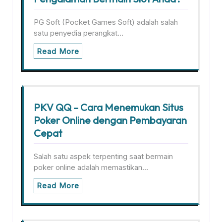
PG Soft (Pocket Games Soft) adalah salah
satu penyedia perangkat…
Read More
PKV QQ – Cara Menemukan Situs
Poker Online dengan Pembayaran
Cepat
Salah satu aspek terpenting saat bermain
poker online adalah memastikan…
Read More