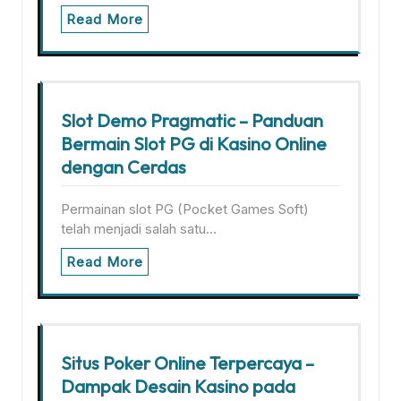
Read More
Slot Demo Pragmatic – Panduan
Bermain Slot PG di Kasino Online
dengan Cerdas
Permainan slot PG (Pocket Games Soft)
telah menjadi salah satu…
Read More
Situs Poker Online Terpercaya –
Dampak Desain Kasino pada