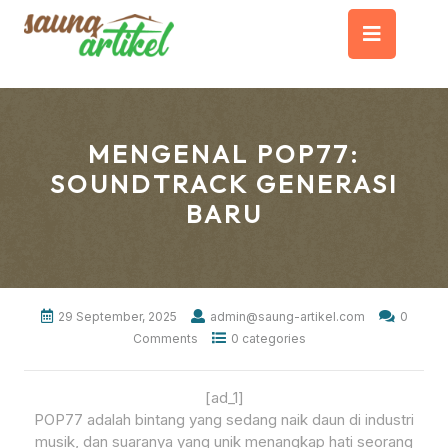
Skip
Op
to
content
But
MENGENAL POP77:
SOUNDTRACK GENERASI
BARU
29 September, 2025
admin@saung-artikel.com
0
Comments
0 categories
[ad_1]
POP77 adalah bintang yang sedang naik daun di industri
musik, dan suaranya yang unik menangkap hati seorang