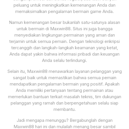
peluang untuk meningkatkan kemenangan Anda dan
memaksimalkan pengalaman bermain game Anda.
Namun kemenangan besar bukanlah satu-satunya alasan
untuk bermain di Maxwin88. Situs ini juga bangga
menyediakan lingkungan permainan yang aman dan
terjamin untuk semua pemain. Dengan teknologi enkripsi
tercanggih dan langkah-langkah keamanan yang ketat,
Anda dapat yakin bahwa informasi pribadi dan keuangan
Anda selalu terlindungi.
Selain itu, Maxwin88 menawarkan layanan pelanggan yang
sangat baik untuk memastikan bahwa semua pemain
mendapatkan pengalaman bermain yang positif. Apakah
Anda memiliki pertanyaan tentang permainan atau
memerlukan bantuan terkait masalah teknis, tim dukungan
pelanggan yang ramah dan berpengetahuan selalu siap
membantu.
Jadi mengapa menunggu? Bergabunglah dengan
Maxwin88 hari ini dan mulailah menang besar sambil