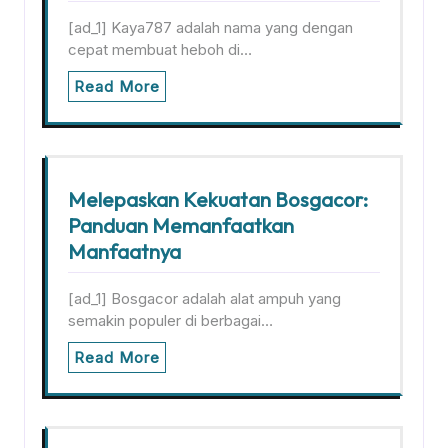
[ad_1] Kaya787 adalah nama yang dengan
cepat membuat heboh di…
Read More
Melepaskan Kekuatan Bosgacor:
Panduan Memanfaatkan
Manfaatnya
[ad_1] Bosgacor adalah alat ampuh yang
semakin populer di berbagai…
Read More