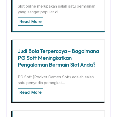
Slot online merupakan salah satu permainan
yang sangat populer di…
Read More
Judi Bola Terpercaya – Bagaimana
PG Soft Meningkatkan
Pengalaman Bermain Slot Anda?
PG Soft (Pocket Games Soft) adalah salah
satu penyedia perangkat…
Read More