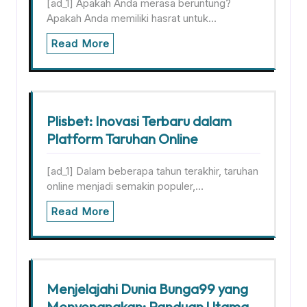
[ad_1] Apakah Anda merasa beruntung?
Apakah Anda memiliki hasrat untuk…
Read More
Plisbet: Inovasi Terbaru dalam
Platform Taruhan Online
[ad_1] Dalam beberapa tahun terakhir, taruhan
online menjadi semakin populer,…
Read More
Menjelajahi Dunia Bunga99 yang
Menyenangkan: Panduan Utama