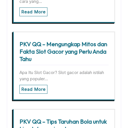
cara yang…
Read More
PKV QQ – Mengungkap Mitos dan
Fakta Slot Gacor yang Perlu Anda
Tahu
Apa Itu Slot Gacor? Slot gacor adalah istilah
yang populer…
Read More
PKV QQ – Tips Taruhan Bola untuk