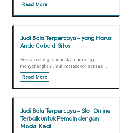
Read More
Judi Bola Terpercaya – yang Harus
Anda Coba di Situs
Bermain slot gacor adalah cara yang
menyenangkan untuk merasakan sensasi…
Read More
Judi Bola Terpercaya – Slot Online
Terbaik untuk Pemain dengan
Modal Kecil