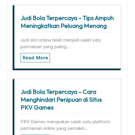
Judi Bola Terpercaya – Tips Ampuh
Meningkatkan Peluang Menang
Judi slot online telah menjadi salah satu
permainan yang paling…
Read More
Judi Bola Terpercaya – Cara
Menghindari Penipuan di Situs
PKV Games
PKV Games merupakan salah satu platform
permainan online yang semakin…