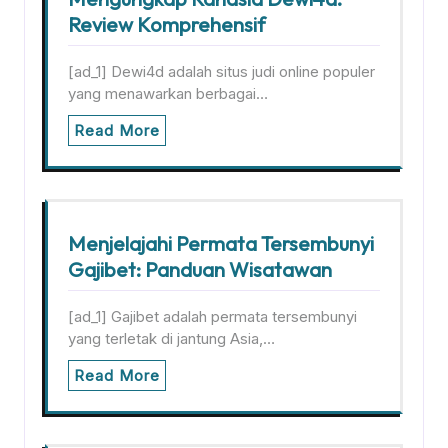
Review Komprehensif
[ad_1] Dewi4d adalah situs judi online populer
yang menawarkan berbagai…
Read More
Menjelajahi Permata Tersembunyi
Gajibet: Panduan Wisatawan
[ad_1] Gajibet adalah permata tersembunyi
yang terletak di jantung Asia,…
Read More