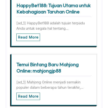
HappyBet188: Tujuan Utama untuk
Kebahagiaan Taruhan Online
[ad_1] HappyBet188 adalah tujuan terpadu
Anda untuk segala hal tentang…
Read More
Temui Bintang Baru Mahjong
Online: mahjongjp88
[ad_1] Mahjong Online menjadi semakin
populer dalam beberapa tahun terakhir,…
Read More