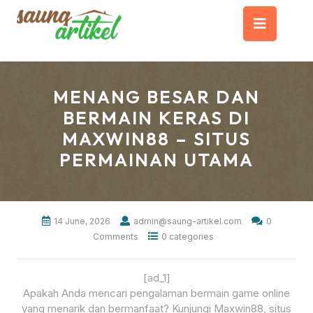
Skip
Op
to
content
But
MENANG BESAR DAN
BERMAIN KERAS DI
MAXWIN88 – SITUS
PERMAINAN UTAMA
14 June, 2026
admin@saung-artikel.com
0
Comments
0 categories
[ad_1]
Apakah Anda mencari pengalaman bermain game online
yang menarik dan bermanfaat? Kunjungi Maxwin88, situs