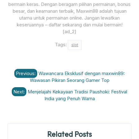
bermain keras. Dengan beragam pilihan permainan, bonus
besar, dan keamanan terbaik, Maxwin88 adalah tujuan
utama untuk permainan online. Jangan lewatkan
keseruannya – daftar sekarang dan mulai bermain!
[ad_2]
Tags:
slot
Post
Previous:
Wawancara Eksklusif dengan maxwin89:
navigation
Wawasan Pikiran Seorang Gamer Top
Next:
Menjelajahi Kekayaan Tradisi Paushoki: Festival
India yang Penuh Warna
Related Posts