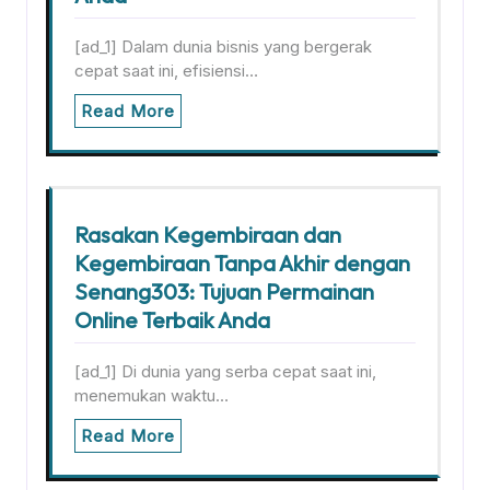
[ad_1] Dalam dunia bisnis yang bergerak
cepat saat ini, efisiensi…
Read More
Rasakan Kegembiraan dan
Kegembiraan Tanpa Akhir dengan
Senang303: Tujuan Permainan
Online Terbaik Anda
[ad_1] Di dunia yang serba cepat saat ini,
menemukan waktu…
Read More