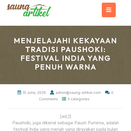
Skip
Op
to
content
But
MENJELAJAHI KEKAYAAN
TRADISI PAUSHOKI:
FESTIVAL INDIA YANG
PENUH WARNA
15 June, 2026
admin@saung-artikel.com
0
Comments
0 categories
[ad_1]
Paushoki, juga dikenal sebagai Paush Purnima, adalah
festival India yang meriah yang dirayakan pada bulan